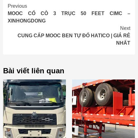
Continue
Previous
MOOC CỔ CÒ 3 TRỤC 50 FEET CIMC –
Reading
XINHONGDONG
Next
CUNG CẤP MOOC BEN TỰ ĐỔ HATICO | GIÁ RẺ
NHẤT
Bài viết liên quan