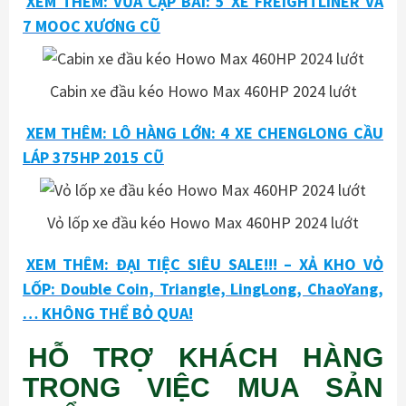
XEM THÊM: VỪA CẬP BÃI: 5 XE FREIGHTLINER VÀ
7 MOOC XƯƠNG CŨ
Cabin xe đầu kéo Howo Max 460HP 2024 lướt
XEM THÊM: LÔ HÀNG LỚN: 4 XE CHENGLONG CẦU
LÁP 375HP 2015 CŨ
Vỏ lốp xe đầu kéo Howo Max 460HP 2024 lướt
XEM THÊM: ĐẠI TIỆC SIÊU SALE!!! – XẢ KHO VỎ
LỐP: Double Coin, Triangle, LingLong, ChaoYang,
… KHÔNG THỂ BỎ QUA!
HỖ TRỢ KHÁCH HÀNG
TRONG VIỆC MUA SẢN