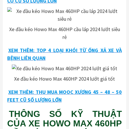
CÒ CŨ SỐ LƯỢNG LỚN
Xe đầu kéo Howo Max 460HP cầu láp 2024 lướt siêu
rẻ
XEM THÊM: TOP 4 LOẠI KHÓI TỪ ỐNG XẢ XE VÀ
BỆNH LIÊN QUAN
Xe đầu kéo Howo Max 460HP 2024 lướt giá tốt
XEM THÊM: THU MUA MOOC XƯƠNG 45 – 48 – 50
FEET CŨ SỐ LƯỢNG LỚN
THÔNG SỐ KỸ THUẬT
CỦA XE HOWO MAX 460HP