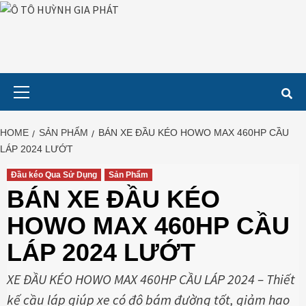
Skip
to
content
Primary
Menu
HOME
SẢN PHẨM
BÁN XE ĐẦU KÉO HOWO MAX 460HP CẦU
LÁP 2024 LƯỚT
Đầu kéo Qua Sử Dụng
Sản Phẩm
BÁN XE ĐẦU KÉO
HOWO MAX 460HP CẦU
LÁP 2024 LƯỚT
XE ĐẦU KÉO HOWO MAX 460HP CẦU LÁP 2024 – Thiết
kế cầu láp giúp xe có độ bám đường tốt, giảm hao