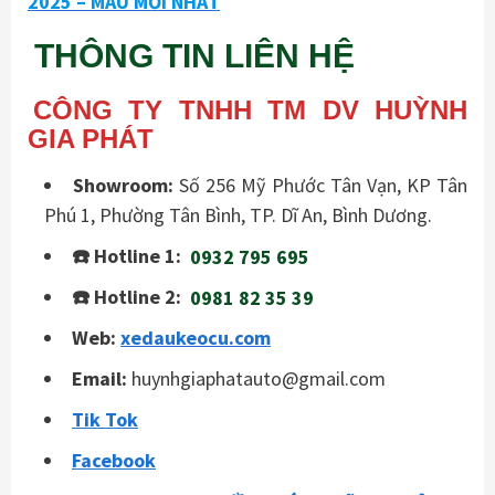
2025 – MẪU MỚI NHẤT
THÔNG TIN LIÊN HỆ
CÔNG TY TNHH TM DV HUỲNH
GIA PHÁT
Showroom:
Số 256 Mỹ Phước Tân Vạn, KP Tân
Phú 1, Phường Tân Bình, TP. Dĩ An, Bình Dương.
☎️ Hotline 1:
0932 795 695
☎️ Hotline 2:
0981 82 35 39
Web:
xedaukeocu.com
Email:
huynhgiaphatauto@gmail.com
Tik Tok
Facebook