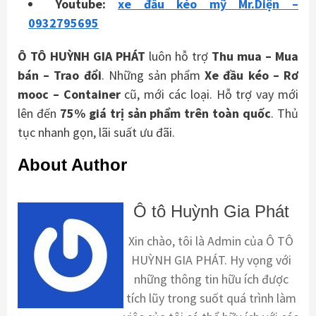
Youtube:
xe đầu kéo mỹ Mr.Diện –
0932795695
Ô TÔ HUỲNH GIA PHÁT
luôn hỗ trợ
Thu mua – Mua
bán – Trao
đổi
. Những sản phẩm
Xe đầu kéo – Rơ
mooc – Container
cũ, mới các loại. Hỗ trợ vay mới
lên đến
75% giá trị sản phẩm trên toàn quốc
. Thủ
tục nhanh gọn, lãi suất ưu đãi.
About Author
Ô tô Huỳnh Gia Phát
Xin chào, tôi là Admin của Ô TÔ
HUỲNH GIA PHÁT. Hy vọng với
những thông tin hữu ích được
tích lũy trong suốt quá trình làm