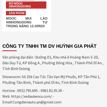
RƠ MÓOC
XINHONGDONG
SẢN PHẨM
MOOC MUI LÀO
XINHONGDONG TỰ
TRỌNG NẶNG 12.00R20
CÔNG TY TNHH TM DV HUỲNH GIA PHÁT
Văn phòng đại diện : Đường D1, Khu nhà ở Hoàng Nam 3-2D,
Đào Duy Từ, KP Đông A , Phường Đông Hòa , Thành Phố Dĩ An ,
Tỉnh Bình Dương
Showroom: Số 256 Cao Tốc Tân Vạn Mỹ Phước, KP Tân Phú 1,
Phường Tân Bình, Thành phố Dĩ An, Tỉnh Bình Dương
Hotline : 0932.795.695 - 0981.82.35.39 -
Web: https://xedaukeocu.com/ -
Email:Congdienauto.qn@gmail.com