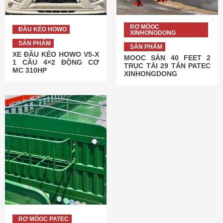
RƠ MÓOC
ĐẦU KÉO HOWO
XINHONGDONG
SẢN PHẨM
SẢN PHẨM
XE ĐẦU KÉO HOWO V5-X
MOOC SÀN 40 FEET 2
1 CẦU 4×2 ĐỘNG CƠ
TRỤC TẢI 29 TẤN PATEC
MC 310HP
XINHONGDONG
RƠ MÓOC PATEC