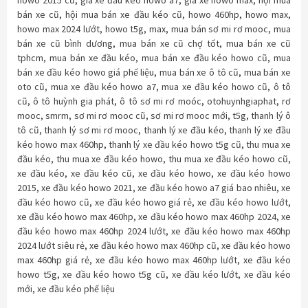
howo 2015 cũ
,
giá xe đầu kéo howo a7
,
giá xe howo max
,
hội mua
bán xe cũ
,
hội mua bán xe đầu kéo cũ
,
howo 460hp
,
howo max
,
howo max 2024 lướt
,
howo t5g
,
max
,
mua bán sơ mi rơ mooc
,
mua
bán xe cũ bình dương
,
mua bán xe cũ chợ tốt
,
mua bán xe cũ
tphcm
,
mua bán xe đầu kéo
,
mua bán xe đầu kéo howo cũ
,
mua
bán xe đầu kéo howo giá phế liệu
,
mua bán xe ô tô cũ
,
mua bán xe
oto cũ
,
mua xe đầu kéo howo a7
,
mua xe đầu kéo howo cũ
,
ô tô
cũ
,
ô tô huỳnh gia phát
,
ô tô sơ mi rơ moóc
,
otohuynhgiaphat
,
rơ
mooc
,
smrm
,
sơ mi rơ mooc cũ
,
sơ mi rơ mooc mới
,
t5g
,
thanh lý ô
tô cũ
,
thanh lý sơ mi rơ mooc
,
thanh lý xe đầu kéo
,
thanh lý xe đầu
kéo howo max 460hp
,
thanh lý xe đầu kéo howo t5g cũ
,
thu mua xe
đầu kéo
,
thu mua xe đầu kéo howo
,
thu mua xe đầu kéo howo cũ
,
xe đầu kéo
,
xe đầu kéo cũ
,
xe đầu kéo howo
,
xe đầu kéo howo
2015
,
xe đầu kéo howo 2021
,
xe đầu kéo howo a7 giá bao nhiêu
,
xe
đầu kéo howo cũ
,
xe đầu kéo howo giá rẻ
,
xe đầu kéo howo lướt
,
xe đầu kéo howo max 460hp
,
xe đầu kéo howo max 460hp 2024
,
xe
đầu kéo howo max 460hp 2024 lướt
,
xe đầu kéo howo max 460hp
2024 lướt siêu rẻ
,
xe đầu kéo howo max 460hp cũ
,
xe đầu kéo howo
max 460hp giá rẻ
,
xe đầu kéo howo max 460hp lướt
,
xe đầu kéo
howo t5g
,
xe đầu kéo howo t5g cũ
,
xe đầu kéo lướt
,
xe đầu kéo
mới
,
xe đầu kéo phế liệu