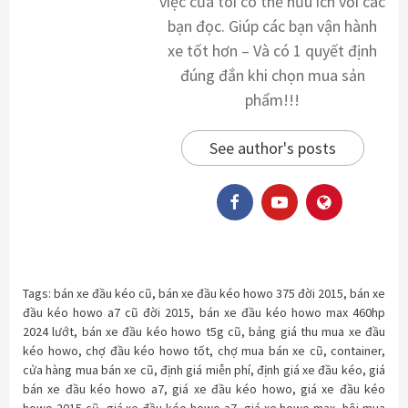
việc của tôi có thể hữu ích với các
bạn đọc. Giúp các bạn vận hành
xe tốt hơn – Và có 1 quyết định
đúng đắn khi chọn mua sản
phẩm!!!
See author's posts
Tags:
bán xe đầu kéo cũ
,
bán xe đầu kéo howo 375 đời 2015
,
bán xe
đầu kéo howo a7 cũ đời 2015
,
bán xe đầu kéo howo max 460hp
2024 lướt
,
bán xe đầu kéo howo t5g cũ
,
bảng giá thu mua xe đầu
kéo howo
,
chợ đầu kéo howo tốt
,
chợ mua bán xe cũ
,
container
,
cửa hàng mua bán xe cũ
,
định giá miễn phí
,
định giá xe đầu kéo
,
giá
bán xe đầu kéo howo a7
,
giá xe đầu kéo howo
,
giá xe đầu kéo