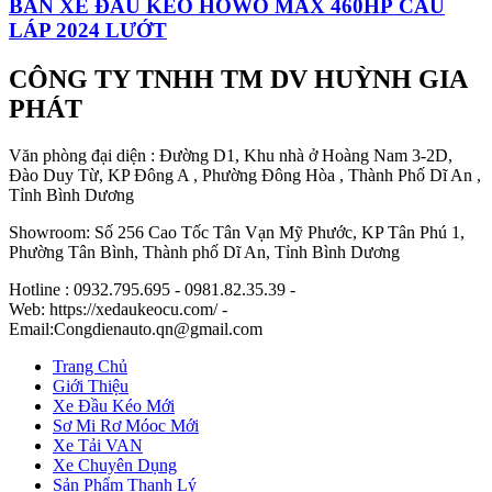
BÁN XE ĐẦU KÉO HOWO MAX 460HP CẦU
LÁP 2024 LƯỚT
CÔNG TY TNHH TM DV HUỲNH GIA
PHÁT
Văn phòng đại diện : Đường D1, Khu nhà ở Hoàng Nam 3-2D,
Đào Duy Từ, KP Đông A , Phường Đông Hòa , Thành Phố Dĩ An ,
Tỉnh Bình Dương
Showroom: Số 256 Cao Tốc Tân Vạn Mỹ Phước, KP Tân Phú 1,
Phường Tân Bình, Thành phố Dĩ An, Tỉnh Bình Dương
Hotline : 0932.795.695 - 0981.82.35.39 -
Web: https://xedaukeocu.com/ -
Email:Congdienauto.qn@gmail.com
Trang Chủ
Giới Thiệu
Xe Đầu Kéo Mới
Sơ Mi Rơ Móoc Mới
Xe Tải VAN
Xe Chuyên Dụng
Sản Phẩm Thanh Lý