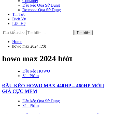
Container
Đầu kéo Qua Sử Dụng
Rơ mooc Qua Sử Dụng
Tin Tức
Dịch Vụ
Liên Hệ
Tìm kiếm cho:
Home
howo max 2024 lướt
howo max 2024 lướt
Đầu kéo HOWO
Sản Phẩm
ĐẦU KÉO HOWO MAX 440HP – 460HP MỚI |
GIÁ CỰC MỀM
Đầu kéo Qua Sử Dụng
Sản Phẩm