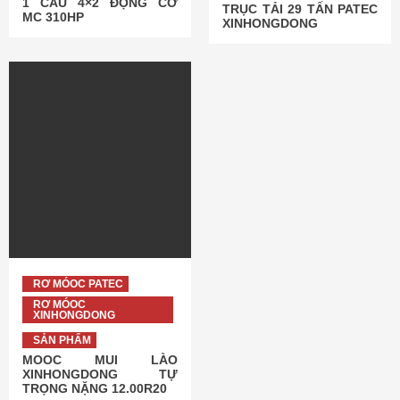
1 CẦU 4×2 ĐỘNG CƠ
TRỤC TẢI 29 TẤN PATEC
MC 310HP
XINHONGDONG
RƠ MÓOC PATEC
RƠ MÓOC
XINHONGDONG
SẢN PHẨM
MOOC MUI LÀO
XINHONGDONG TỰ
TRỌNG NẶNG 12.00R20