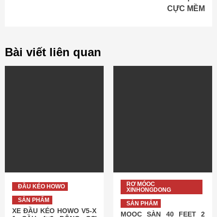
CỰC MỀM
Bài viết liên quan
RƠ MÓOC
ĐẦU KÉO HOWO
XINHONGDONG
SẢN PHẨM
SẢN PHẨM
XE ĐẦU KÉO HOWO V5-X
MOOC SÀN 40 FEET 2