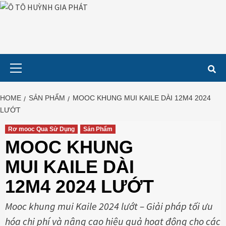
Skip
to
content
Primary
Menu
HOME
SẢN PHẨM
MOOC KHUNG MUI KAILE DÀI 12M4 2024
LƯỚT
Rơ mooc Qua Sử Dụng
Sản Phẩm
MOOC KHUNG
MUI KAILE DÀI
12M4 2024 LƯỚT
Mooc khung mui Kaile 2024 lướt – Giải pháp tối ưu
hóa chi phí và nâng cao hiệu quả hoạt động cho các