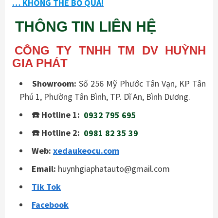
… KHÔNG THỂ BỎ QUA!
THÔNG TIN LIÊN HỆ
CÔNG TY TNHH TM DV HUỲNH
GIA PHÁT
Showroom:
Số 256 Mỹ Phước Tân Vạn, KP Tân
Phú 1, Phường Tân Bình, TP. Dĩ An, Bình Dương.
☎️ Hotline 1:
0932 795 695
☎️ Hotline 2:
0981 82 35 39
Web:
xedaukeocu.com
Email:
huynhgiaphatauto@gmail.com
Tik Tok
Facebook