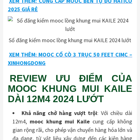
XEM THÊM: CUNG CẤP MOOC BEN TỰ ĐỔ HATICO
2025 GIÁ RẺ
Sổ đăng kiểm mooc lồng khung mui KAILE 2024 lướt
XEM THÊM: MOOC CỔ CÒ 3 TRỤC 50 FEET CIMC –
XINHONGDONG
REVIEW ƯU ĐIỂM CỦA
MOOC KHUNG MUI KAILE
DÀI 12M4 2024 LƯỚT
Khả năng chở hàng vượt trội
: Với chiều dài
12m4,
mooc
khung mui
Kaile
cung cấp không
gian rộng rãi, cho phép vận chuyển hàng hóa lớn và
đa dạng, từ vật liệu xây dựng đến các kiện hàng