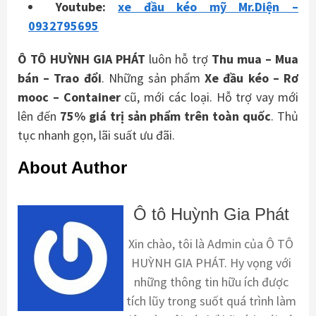
Youtube:
xe đầu kéo mỹ Mr.Diện –
0932795695
Ô TÔ HUỲNH GIA PHÁT
luôn hỗ trợ
Thu mua – Mua
bán – Trao
đổi
. Những sản phẩm
Xe đầu kéo – Rơ
mooc – Container
cũ, mới các loại. Hỗ trợ vay mới
lên đến
75% giá trị sản phẩm trên toàn quốc
. Thủ
tục nhanh gọn, lãi suất ưu đãi.
About Author
Ô tô Huỳnh Gia Phát
Xin chào, tôi là Admin của Ô TÔ
HUỲNH GIA PHÁT. Hy vọng với
những thông tin hữu ích được
tích lũy trong suốt quá trình làm