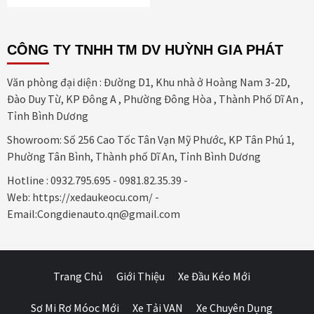
CÔNG TY TNHH TM DV HUỲNH GIA PHÁT
Văn phòng đại diện : Đường D1, Khu nhà ở Hoàng Nam 3-2D,
Đào Duy Từ, KP Đông A , Phường Đông Hòa , Thành Phố Dĩ An ,
Tỉnh Bình Dương
Showroom: Số 256 Cao Tốc Tân Vạn Mỹ Phước, KP Tân Phú 1,
Phường Tân Bình, Thành phố Dĩ An, Tỉnh Bình Dương
Hotline : 0932.795.695 - 0981.82.35.39 -
Web: https://xedaukeocu.com/ -
Email:Congdienauto.qn@gmail.com
Trang Chủ
Giới Thiệu
Xe Đầu Kéo Mới
Sơ Mi Rơ Móoc Mới
Xe Tải VAN
Xe Chuyên Dụng