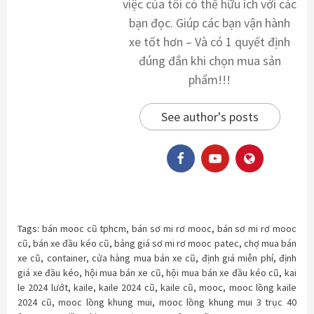
việc của tôi có thể hữu ích với các
bạn đọc. Giúp các bạn vận hành
xe tốt hơn – Và có 1 quyết định
đúng đắn khi chọn mua sản
phẩm!!!
See author's posts
Tags:
bán mooc cũ tphcm
,
bán sơ mi rơ mooc
,
bán sơ mi rơ mooc
cũ
,
bán xe đầu kéo cũ
,
bảng giá sơ mi rơ mooc patec
,
chợ mua bán
xe cũ
,
container
,
cửa hàng mua bán xe cũ
,
định giá miễn phí
,
định
giá xe đầu kéo
,
hội mua bán xe cũ
,
hội mua bán xe đầu kéo cũ
,
kai
le 2024 lướt
,
kaile
,
kaile 2024 cũ
,
kaile cũ
,
mooc
,
mooc lồng kaile
2024 cũ
,
mooc lồng khung mui
,
mooc lồng khung mui 3 trục 40