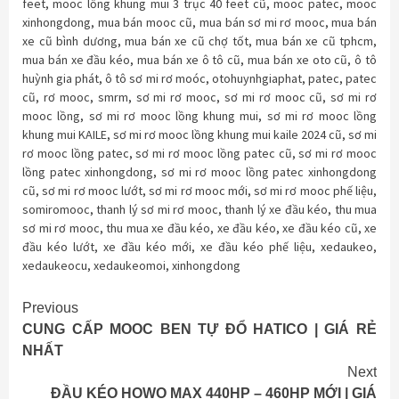
feet
,
mooc lồng khung mui 3 trục 40 feet cũ
,
mooc patec
,
mooc
xinhongdong
,
mua bán mooc cũ
,
mua bán sơ mi rơ mooc
,
mua bán
xe cũ bình dương
,
mua bán xe cũ chợ tốt
,
mua bán xe cũ tphcm
,
mua bán xe đầu kéo
,
mua bán xe ô tô cũ
,
mua bán xe oto cũ
,
ô tô
huỳnh gia phát
,
ô tô sơ mi rơ moóc
,
otohuynhgiaphat
,
patec
,
patec
cũ
,
rơ mooc
,
smrm
,
sơ mi rơ mooc
,
sơ mi rơ mooc cũ
,
sơ mi rơ
mooc lồng
,
sơ mi rơ mooc lồng khung mui
,
sơ mi rơ mooc lồng
khung mui KAILE
,
sơ mi rơ mooc lồng khung mui kaile 2024 cũ
,
sơ mi
rơ mooc lồng patec
,
sơ mi rơ mooc lồng patec cũ
,
sơ mi rơ mooc
lồng patec xinhongdong
,
sơ mi rơ mooc lồng patec xinhongdong
cũ
,
sơ mi rơ mooc lướt
,
sơ mi rơ mooc mới
,
sơ mi rơ mooc phế liệu
,
somiromooc
,
thanh lý sơ mi rơ mooc
,
thanh lý xe đầu kéo
,
thu mua
sơ mi rơ mooc
,
thu mua xe đầu kéo
,
xe đầu kéo
,
xe đầu kéo cũ
,
xe
đầu kéo lướt
,
xe đầu kéo mới
,
xe đầu kéo phế liệu
,
xedaukeo
,
xedaukeocu
,
xedaukeomoi
,
xinhongdong
Continue
Previous
CUNG CẤP MOOC BEN TỰ ĐỔ HATICO | GIÁ RẺ
Reading
NHẤT
Next
ĐẦU KÉO HOWO MAX 440HP – 460HP MỚI | GIÁ