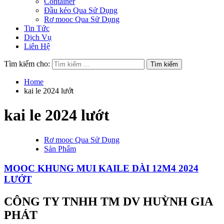
Container
Đầu kéo Qua Sử Dụng
Rơ mooc Qua Sử Dụng
Tin Tức
Dịch Vụ
Liên Hệ
Tìm kiếm cho:
Home
kai le 2024 lướt
kai le 2024 lướt
Rơ mooc Qua Sử Dụng
Sản Phẩm
MOOC KHUNG MUI KAILE DÀI 12M4 2024
LƯỚT
CÔNG TY TNHH TM DV HUỲNH GIA
PHÁT