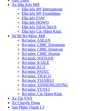
Giới Thiệu
Xe Đầu Kéo Mới
Đầu kéo Mỹ International
Đầu kéo Mỹ Freightliner
Đầu kéo FAW
Đầu kéo HOWO
Đầu kéo SHACMAN
Đầu kéo Các Hãng Khác
Sơ Mi Rơ Móoc Mới
Rơ móoc ASEAN
Rơ móoc CIMC Dongguan
Rơ móoc CIMC Dongyue
Rơ móoc CIMC Huajun
Rơ moóc SOOSAN
Rơ móoc KAILE
Rơ moóc KCT
Rơ móoc PATEC
Rơ móoc THACO
Rơ moóc TIANRUI
Rơ móoc XINHONGDONG
Rơ móoc YUNLI
Rơ móoc Các Hãng Khác
Xe Tải VAN
Xe Chuyên Dụng
Sản Phẩm Thanh Lý