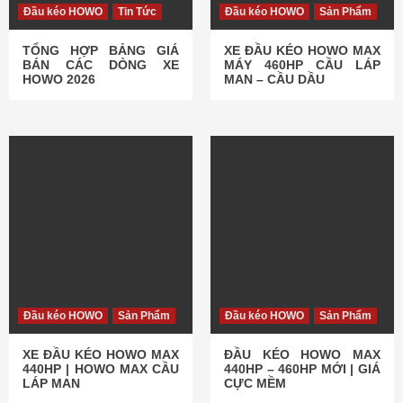
Đầu kéo HOWO
Tin Tức
Đầu kéo HOWO
Sản Phẩm
TỔNG HỢP BẢNG GIÁ
XE ĐẦU KÉO HOWO MAX
BÁN CÁC DÒNG XE
MÁY 460HP CẦU LÁP
HOWO 2026
MAN – CẦU DẦU
Đầu kéo HOWO
Sản Phẩm
Đầu kéo HOWO
Sản Phẩm
XE ĐẦU KÉO HOWO MAX
ĐẦU KÉO HOWO MAX
440HP | HOWO MAX CẦU
440HP – 460HP MỚI | GIÁ
LÁP MAN
CỰC MỀM