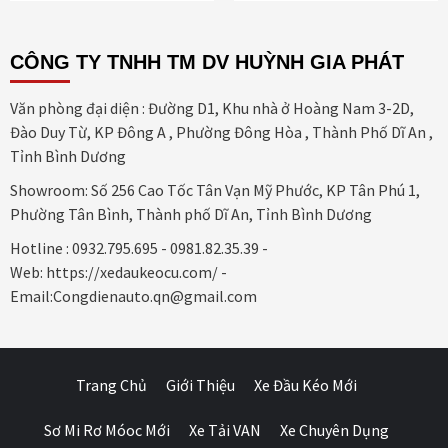
CÔNG TY TNHH TM DV HUỲNH GIA PHÁT
Văn phòng đại diện : Đường D1, Khu nhà ở Hoàng Nam 3-2D,
Đào Duy Từ, KP Đông A , Phường Đông Hòa , Thành Phố Dĩ An ,
Tỉnh Bình Dương
Showroom: Số 256 Cao Tốc Tân Vạn Mỹ Phước, KP Tân Phú 1,
Phường Tân Bình, Thành phố Dĩ An, Tỉnh Bình Dương
Hotline : 0932.795.695 - 0981.82.35.39 -
Web: https://xedaukeocu.com/ -
Email:Congdienauto.qn@gmail.com
Trang Chủ
Giới Thiệu
Xe Đầu Kéo Mới
Sơ Mi Rơ Móoc Mới
Xe Tải VAN
Xe Chuyên Dụng