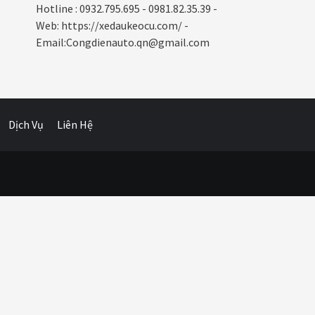
Hotline : 0932.795.695 - 0981.82.35.39 -
Web: https://xedaukeocu.com/ -
Email:Congdienauto.qn@gmail.com
Dịch Vụ
Liên Hệ