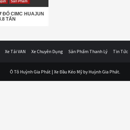
jun
Sản Phẩm
Ự ĐỔ CIMC HUAJUN
8.8 TẤN
Xe Tải VAN
Xe Chuyên Dụng
Sản Phẩm Thanh Lý
Tin Tức
Ô Tô Huỳnh Gia Phát
|
Xe Đầu Kéo Mỹ
by Huỳnh Gia Phát.