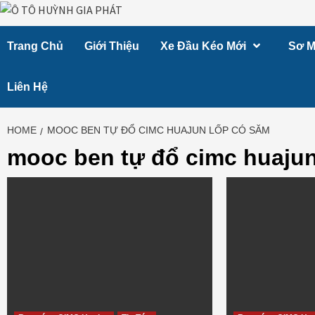
Skip
to
Trang Chủ
Giới Thiệu
Xe Đầu Kéo Mới
Sơ M
content
Liên Hệ
HOME
MOOC BEN TỰ ĐỔ CIMC HUAJUN LỐP CÓ SĂM
mooc ben tự đổ cimc huajun