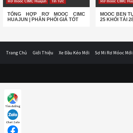
Rơ móoc CIMC Huajun
Tin Tức
Rơ móoc CIMC Hua
TỔNG HỢP RƠ MOOC CIMC
MOOC BEN T
HUAJUN | PHÂN PHỐI GIÁ TỐT
25 KHỐI TẢI 2
Trang Chủ
Giới Thiệu
Xe Đầu Kéo Mới
Sơ Mi Rơ Móoc Mới
Tìm đường
Chat Zalo