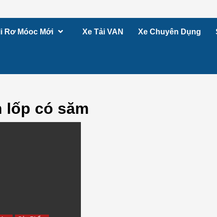
i Rơ Móoc Mới
Xe Tải VAN
Xe Chuyên Dụng
 lốp có săm