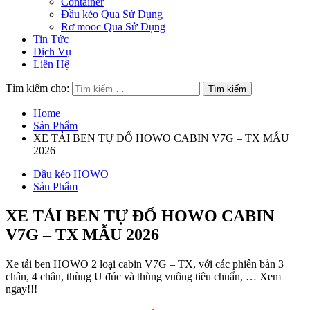
Container
Đầu kéo Qua Sử Dụng
Rơ mooc Qua Sử Dụng
Tin Tức
Dịch Vụ
Liên Hệ
Tìm kiếm cho:
Home
Sản Phẩm
XE TẢI BEN TỰ ĐỔ HOWO CABIN V7G – TX MẪU
2026
Đầu kéo HOWO
Sản Phẩm
XE TẢI BEN TỰ ĐỔ HOWO CABIN
V7G – TX MẪU 2026
Xe tải ben HOWO 2 loại cabin V7G – TX, với các phiên bản 3
chân, 4 chân, thùng U đúc và thùng vuông tiêu chuẩn, … Xem
ngay!!!