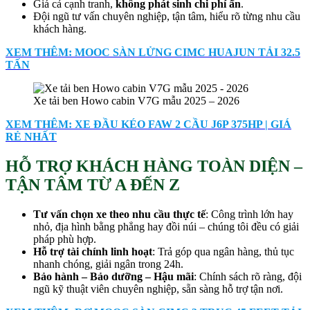
Giá cả cạnh tranh,
không phát sinh chi phí ẩn
.
Đội ngũ tư vấn chuyên nghiệp, tận tâm, hiểu rõ từng nhu cầu
khách hàng.
XEM THÊM: MOOC SÀN LỬNG CIMC HUAJUN TẢI 32.5
TẤN
Xe tải ben Howo cabin V7G mẫu 2025 – 2026
XEM THÊM: XE ĐẦU KÉO FAW 2 CẦU J6P 375HP | GIÁ
RẺ NHẤT
HỖ TRỢ KHÁCH HÀNG TOÀN DIỆN –
TẬN TÂM TỪ A ĐẾN Z
Tư vấn chọn xe theo nhu cầu thực tế
: Công trình lớn hay
nhỏ, địa hình bằng phẳng hay đồi núi – chúng tôi đều có giải
pháp phù hợp.
Hỗ trợ tài chính linh hoạt
: Trả góp qua ngân hàng, thủ tục
nhanh chóng, giải ngân trong 24h.
Bảo hành – Bảo dưỡng – Hậu mãi
: Chính sách rõ ràng, đội
ngũ kỹ thuật viên chuyên nghiệp, sẵn sàng hỗ trợ tận nơi.