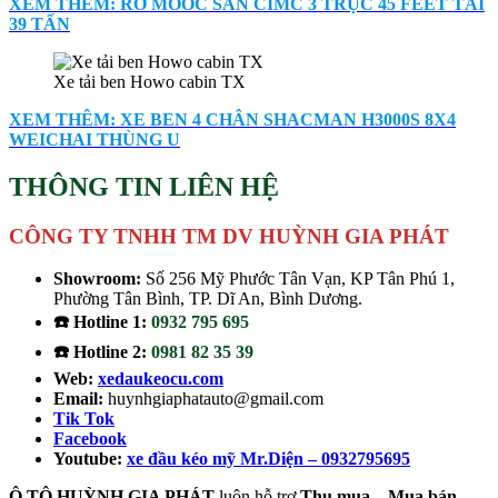
XEM THÊM: RƠ MOOC SÀN CIMC 3 TRỤC 45 FEET TẢI
39 TẤN
Xe tải ben Howo cabin TX
XEM THÊM: XE BEN 4 CHÂN SHACMAN H3000S 8X4
WEICHAI THÙNG U
THÔNG TIN LIÊN HỆ
CÔNG TY TNHH TM DV HUỲNH GIA PHÁT
Showroom:
Số 256 Mỹ Phước Tân Vạn, KP Tân Phú 1,
Phường Tân Bình, TP. Dĩ An, Bình Dương.
☎️ Hotline 1:
0932 795 695
☎️ Hotline 2:
0981 82 35 39
Web:
xedaukeocu.com
Email:
huynhgiaphatauto@gmail.com
Tik Tok
Facebook
Youtube:
xe đầu kéo mỹ Mr.Diện – 0932795695
Ô TÔ HUỲNH GIA PHÁT
luôn hỗ trợ
Thu mua – Mua bán –