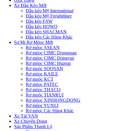
Giới Thiệu
Xe Đầu Kéo Mới
Đầu kéo Mỹ International
Đầu kéo Mỹ Freightliner
Đầu kéo FAW
Đầu kéo HOWO
Đầu kéo SHACMAN
Đầu kéo Các Hãng Khác
Sơ Mi Rơ Móoc Mới
Rơ móoc ASEAN
Rơ móoc CIMC Dongguan
Rơ móoc CIMC Dongyue
Rơ móoc CIMC Huajun
Rơ moóc SOOSAN
Rơ móoc KAILE
Rơ moóc KCT
Rơ móoc PATEC
Rơ móoc THACO
Rơ moóc TIANRUI
Rơ móoc XINHONGDONG
Rơ móoc YUNLI
Rơ móoc Các Hãng Khác
Xe Tải VAN
Xe Chuyên Dụng
Sản Phẩm Thanh Lý