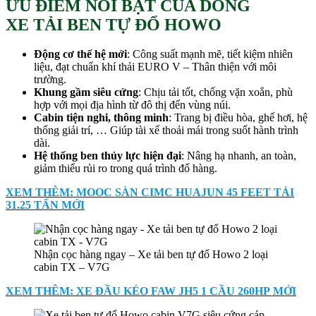
ƯU ĐIỂM NỔI BẬT CỦA DÒNG
XE TẢI BEN TỰ ĐỔ HOWO
Động cơ thế hệ mới
: Công suất mạnh mẽ, tiết kiệm nhiên
liệu, đạt chuẩn khí thải EURO V – Thân thiện với môi
trường.
Khung gầm siêu cứng
: Chịu tải tốt, chống vặn xoắn, phù
hợp với mọi địa hình từ đô thị đến vùng núi.
Cabin tiện nghi, thông minh
: Trang bị điều hòa, ghế hơi, hệ
thống giải trí, … Giúp tài xế thoải mái trong suốt hành trình
dài.
Hệ thống ben thủy lực hiện đại
: Nâng hạ nhanh, an toàn,
giảm thiểu rủi ro trong quá trình đổ hàng.
XEM THÊM: MOOC SÀN CIMC HUAJUN 45 FEET TẢI
31.25 TẤN MỚI
Nhận cọc hàng ngay – Xe tải ben tự đổ Howo 2 loại
cabin TX – V7G
XEM THÊM: XE ĐẦU KÉO FAW JH5 1 CẦU 260HP MỚI