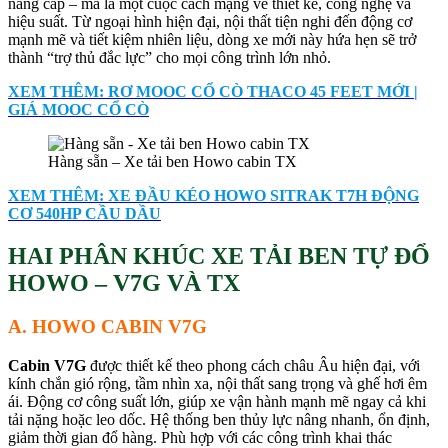
nâng cấp – mà là một cuộc cách mạng về thiết kế, công nghệ và
hiệu suất. Từ ngoại hình hiện đại, nội thất tiện nghi đến động cơ
mạnh mẽ và tiết kiệm nhiên liệu, dòng xe mới này hứa hẹn sẽ trở
thành “trợ thủ đắc lực” cho mọi công trình lớn nhỏ.
XEM THÊM: RƠ MOOC CỔ CÒ THACO 45 FEET MỚI |
GIÁ MOOC CỔ CÒ
Hàng sẵn – Xe tải ben Howo cabin TX
XEM THÊM: XE ĐẦU KÉO HOWO SITRAK T7H ĐỘNG
CƠ 540HP CẦU DẦU
HAI PHÂN KHÚC XE TẢI BEN TỰ ĐỔ
HOWO – V7G VÀ TX
A. HOWO CABIN V7G
Cabin V7G
được thiết kế theo phong cách châu Âu hiện đại, với
kính chắn gió rộng, tầm nhìn xa, nội thất sang trọng và ghế hơi êm
ái. Động cơ công suất lớn, giúp xe vận hành mạnh mẽ ngay cả khi
tải nặng hoặc leo dốc. Hệ thống ben thủy lực nâng nhanh, ổn định,
giảm thời gian đổ hàng. Phù hợp với các công trình khai thác