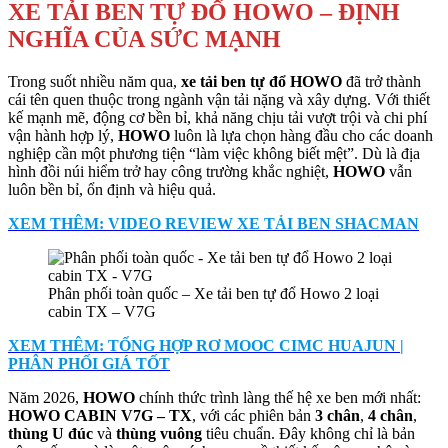
XE TẢI BEN TỰ ĐỔ HOWO – ĐỊNH
NGHĨA CỦA SỨC MẠNH
Trong suốt nhiều năm qua,
xe tải ben tự đổ HOWO
đã trở thành
cái tên quen thuộc trong ngành vận tải nặng và xây dựng. Với thiết
kế mạnh mẽ, động cơ bền bỉ, khả năng chịu tải vượt trội và chi phí
vận hành hợp lý,
HOWO
luôn là lựa chọn hàng đầu cho các doanh
nghiệp cần một phương tiện “làm việc không biết mệt”. Dù là địa
hình đồi núi hiểm trở hay công trường khắc nghiệt,
HOWO
vẫn
luôn bền bỉ, ổn định và hiệu quả.
XEM THÊM: VIDEO REVIEW XE TẢI BEN SHACMAN
Phân phối toàn quốc – Xe tải ben tự đổ Howo 2 loại
cabin TX – V7G
XEM THÊM: TỔNG HỢP RƠ MOOC CIMC HUAJUN |
PHÂN PHỐI GIÁ TỐT
Năm 2026,
HOWO
chính thức trình làng thế hệ xe ben mới nhất:
HOWO CABIN V7G – TX
, với các phiên bản
3 chân
,
4 chân
,
thùng U đúc
và
thùng vuông
tiêu chuẩn. Đây không chỉ là bản