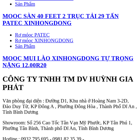
Sản Phẩm
MOOC SÀN 40 FEET 2 TRỤC TẢI 29 TẤN
PATEC XINHONGDONG
Rơ móoc PATEC
Rơ móoc XINHONGDONG
Sản Phẩm
MOOC MUI LÀO XINHONGDONG TỰ TRỌNG
NẶNG 12.00R20
CÔNG TY TNHH TM DV HUỲNH GIA
PHÁT
Văn phòng đại diện : Đường D1, Khu nhà ở Hoàng Nam 3-2D,
Đào Duy Từ, KP Đông A , Phường Đông Hòa , Thành Phố Dĩ An ,
Tỉnh Bình Dương
Showroom: Số 256 Cao Tốc Tân Vạn Mỹ Phước, KP Tân Phú 1,
Phường Tân Bình, Thành phố Dĩ An, Tỉnh Bình Dương
Hotline : 0932.795.695 - 0981.82.35.39 -