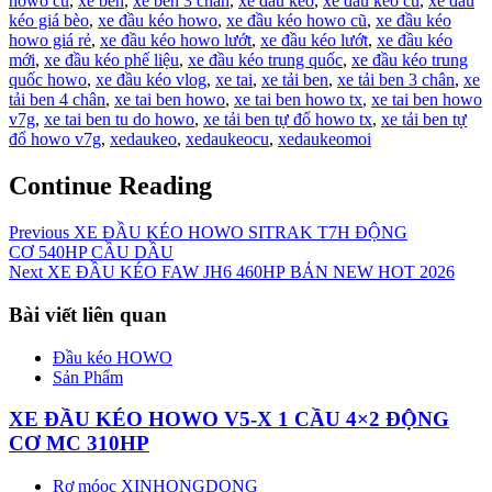
howo cũ
,
xe ben
,
xe ben 3 chân
,
xe đầu kéo
,
xe đầu kéo cũ
,
xe đầu
kéo giá bèo
,
xe đầu kéo howo
,
xe đầu kéo howo cũ
,
xe đầu kéo
howo giá rẻ
,
xe đầu kéo howo lướt
,
xe đầu kéo lướt
,
xe đầu kéo
mới
,
xe đầu kéo phế liệu
,
xe đầu kéo trung quốc
,
xe đầu kéo trung
quốc howo
,
xe đầu kéo vlog
,
xe tai
,
xe tải ben
,
xe tải ben 3 chân
,
xe
tải ben 4 chân
,
xe tai ben howo
,
xe tai ben howo tx
,
xe tai ben howo
v7g
,
xe tai ben tu do howo
,
xe tải ben tự đổ howo tx
,
xe tải ben tự
đổ howo v7g
,
xedaukeo
,
xedaukeocu
,
xedaukeomoi
Continue Reading
Previous
XE ĐẦU KÉO HOWO SITRAK T7H ĐỘNG
CƠ 540HP CẦU DẦU
Next
XE ĐẦU KÉO FAW JH6 460HP BẢN NEW HOT 2026
Bài viết liên quan
Đầu kéo HOWO
Sản Phẩm
XE ĐẦU KÉO HOWO V5-X 1 CẦU 4×2 ĐỘNG
CƠ MC 310HP
Rơ móoc XINHONGDONG