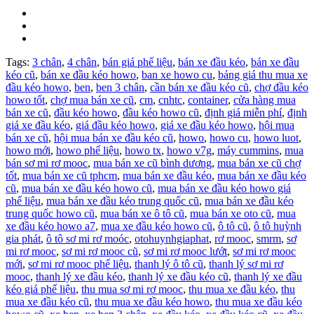
Tags:
3 chân
,
4 chân
,
bán giá phế liệu
,
bán xe đầu kéo
,
bán xe đầu
kéo cũ
,
bán xe đầu kéo howo
,
ban xe howo cu
,
bảng giá thu mua xe
đầu kéo howo
,
ben
,
ben 3 chân
,
cần bán xe đầu kéo cũ
,
chợ đầu kéo
howo tốt
,
chợ mua bán xe cũ
,
cm
,
cnhtc
,
container
,
cửa hàng mua
bán xe cũ
,
đầu kéo howo
,
đầu kéo howo cũ
,
định giá miễn phí
,
định
giá xe đầu kéo
,
giá đầu kéo howo
,
giá xe đầu kéo howo
,
hội mua
bán xe cũ
,
hội mua bán xe đầu kéo cũ
,
howo
,
howo cu
,
howo luot
,
howo mới
,
howo phế liệu
,
howo tx
,
howo v7g
,
máy cummins
,
mua
bán sơ mi rơ mooc
,
mua bán xe cũ bình dương
,
mua bán xe cũ chợ
tốt
,
mua bán xe cũ tphcm
,
mua bán xe đầu kéo
,
mua bán xe đầu kéo
cũ
,
mua bán xe đầu kéo howo cũ
,
mua bán xe đầu kéo howo giá
phế liệu
,
mua bán xe đầu kéo trung quốc cũ
,
mua bán xe đầu kéo
trung quốc howo cũ
,
mua bán xe ô tô cũ
,
mua bán xe oto cũ
,
mua
xe đầu kéo howo a7
,
mua xe đầu kéo howo cũ
,
ô tô cũ
,
ô tô huỳnh
gia phát
,
ô tô sơ mi rơ moóc
,
otohuynhgiaphat
,
rơ mooc
,
smrm
,
sơ
mi rơ mooc
,
sơ mi rơ mooc cũ
,
sơ mi rơ mooc lướt
,
sơ mi rơ mooc
mới
,
sơ mi rơ mooc phế liệu
,
thanh lý ô tô cũ
,
thanh lý sơ mi rơ
mooc
,
thanh lý xe đầu kéo
,
thanh lý xe đầu kéo cũ
,
thanh lý xe đầu
kéo giá phế liệu
,
thu mua sơ mi rơ mooc
,
thu mua xe đầu kéo
,
thu
mua xe đầu kéo cũ
,
thu mua xe đầu kéo howo
,
thu mua xe đầu kéo