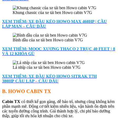
Khung chassic của xe tải ben Howo cabin V7G
XEM THÊM: XE ĐẦU KÉO HOWO MAX 460HP | CẦU
LÁP MAN – CẦU DẦU
Bình dầu của xe tải ben Howo cabin V7G
XEM THÊM: MOOC XƯƠNG THACO 2 TRỤC 40 FEET | 8
VÀ 12 KHÓA GÙ
Lá nhíp của xe tải ben Howo cabin V7G
XEM THÊM: XE ĐẦU KÉO HOWO SITRAK T7H
380HP CẦU LÁP – CẦU DẦU
B. HOWO CABIN TX
Cabin TX
có thiết kế gọn gàng, dễ bảo trì, nhưng cũng không kém
phần mạnh mẽ. Động cơ tiết kiệm nhiên liệu, vận hành ổn định trên
các tuyến đường công trình. Giá thành hợp lý, chi phí bảo dưỡng
thấp, giúp tối ưu hóa lợi nhuận cho chủ xe.