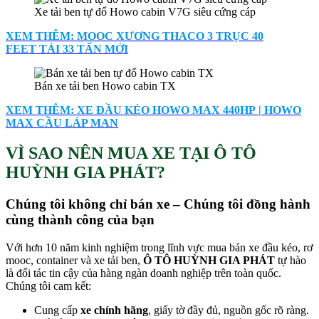
Xe tải ben tự đổ Howo cabin V7G siêu cứng cáp
XEM THÊM: MOOC XƯƠNG THACO 3 TRỤC 40
FEET TẢI 33 TẤN MỚI
Bán xe tải ben Howo cabin TX
XEM THÊM: XE ĐẦU KÉO HOWO MAX 440HP | HOWO
MAX CẦU LÁP MAN
VÌ SAO NÊN MUA XE TẠI Ô TÔ
HUỲNH GIA PHÁT?
Chúng tôi không chỉ bán xe – Chúng tôi đồng hành
cùng thành công của bạn
Với hơn 10 năm kinh nghiệm trong lĩnh vực mua bán xe đầu kéo, rơ
mooc, container và xe tải ben,
Ô TÔ HUỲNH GIA PHÁT
tự hào
là đối tác tin cậy của hàng ngàn doanh nghiệp trên toàn quốc.
Chúng tôi cam kết:
Cung cấp
xe chính hãng
, giấy tờ đầy đủ, nguồn gốc rõ ràng.