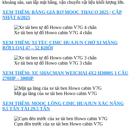
khoáng sản, san lấp mặt bằng, vận chuyển vật liệu khối lượng lớn.
XEM THÊM: BẢNG GIÁ RƠ MOOC THACO 2025 | CẬP
NHẬT 6/2025
Xe tải ben tự đổ Howo cabin V7G 4 chân
XEM THÊM: XI TÉC CIMC HUAJUN CHỞ XI MĂNG
RỜI LOẠI 47 – 52 KHỐI
Xe tải ben tự đổ Howo cabin V7G 3 chân
XEM THÊM: XE SHACMAN WEICHAI 4X2 H3000S 1 CẦU
270HP – 300HP
Mặt ga lăng của xe tải ben Howo cabin V7G
XEM THÊM: MOOC LỒNG CIMC HUAJUN XÁC NẶNG
9.5 TẤN TẢI 29.5 TẤN
Cụm đèn trước của xe tải ben Howo cabin V7G