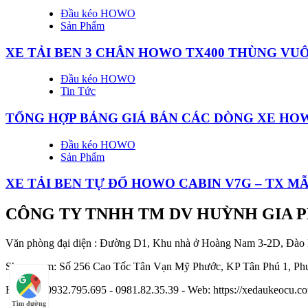
Đầu kéo HOWO
Sản Phẩm
XE TẢI BEN 3 CHÂN HOWO TX400 THÙNG VU
Đầu kéo HOWO
Tin Tức
TỔNG HỢP BẢNG GIÁ BÁN CÁC DÒNG XE HOW
Đầu kéo HOWO
Sản Phẩm
XE TẢI BEN TỰ ĐỔ HOWO CABIN V7G – TX MẪ
CÔNG TY TNHH TM DV HUỲNH GIA 
Văn phòng đại diện : Đường D1, Khu nhà ở Hoàng Nam 3-2D, Đào
Showroom: Số 256 Cao Tốc Tân Vạn Mỹ Phước, KP Tân Phú 1, Phư
Hotline : 0932.795.695 - 0981.82.35.39 - Web: https://xedaukeocu
Tìm đường