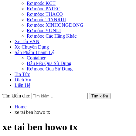
Rơ moóc KCT
Rơ móoc PATEC
Rơ móoc THACO
Rơ moóc TIANRUI
Rơ móoc XINHONGDONG
Rơ móoc YUNLI
Rơ móoc Các Hãng Khác
Xe Tải VAN
Xe Chuyên Dụng
Sản Phẩm Thanh Lý
Container
Đầu kéo Qua Sử Dụng
Rơ mooc Qua Sử Dụng
Tin Tức
Dịch Vụ
Liên Hệ
Tìm kiếm cho:
Home
xe tai ben howo tx
xe tai ben howo tx