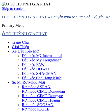
Skip to content
Ô TÔ HUỲNH GIA PHÁT – Chuyên mua bán, trao đổi, ký gửi: Xe đầ
Primary Menu
Ô TÔ HUỲNH GIA PHÁT
Trang Chủ
Giới Thiệu
Xe Đầu Kéo Mới
Đầu kéo Mỹ International
Đầu kéo Mỹ Freightliner
Đầu kéo FAW
Đầu kéo HOWO
Đầu kéo SHACMAN
Đầu kéo Các Hãng Khác
Sơ Mi Rơ Móoc Mới
Rơ móoc ASEAN
Rơ móoc CIMC Dongguan
Rơ móoc CIMC Dongyue
Rơ móoc CIMC Huajun
Rơ moóc SOOSAN
Rơ móoc KAILE