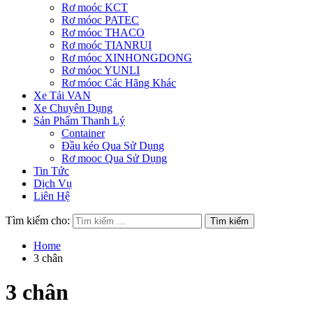
Rơ moóc KCT
Rơ móoc PATEC
Rơ móoc THACO
Rơ moóc TIANRUI
Rơ móoc XINHONGDONG
Rơ móoc YUNLI
Rơ móoc Các Hãng Khác
Xe Tải VAN
Xe Chuyên Dụng
Sản Phẩm Thanh Lý
Container
Đầu kéo Qua Sử Dụng
Rơ mooc Qua Sử Dụng
Tin Tức
Dịch Vụ
Liên Hệ
Tìm kiếm cho:
Home
3 chân
3 chân