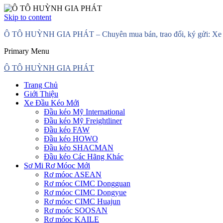
Skip to content
Ô TÔ HUỲNH GIA PHÁT – Chuyên mua bán, trao đổi, ký gửi: Xe đầ
Primary Menu
Ô TÔ HUỲNH GIA PHÁT
Trang Chủ
Giới Thiệu
Xe Đầu Kéo Mới
Đầu kéo Mỹ International
Đầu kéo Mỹ Freightliner
Đầu kéo FAW
Đầu kéo HOWO
Đầu kéo SHACMAN
Đầu kéo Các Hãng Khác
Sơ Mi Rơ Móoc Mới
Rơ móoc ASEAN
Rơ móoc CIMC Dongguan
Rơ móoc CIMC Dongyue
Rơ móoc CIMC Huajun
Rơ moóc SOOSAN
Rơ móoc KAILE