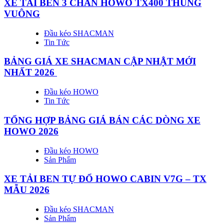
XE TẢI BEN 3 CHÂN HOWO TX400 THÙNG
VUÔNG
Đầu kéo SHACMAN
Tin Tức
BẢNG GIÁ XE SHACMAN CẬP NHẬT MỚI
NHẤT 2026
Đầu kéo HOWO
Tin Tức
TỔNG HỢP BẢNG GIÁ BÁN CÁC DÒNG XE
HOWO 2026
Đầu kéo HOWO
Sản Phẩm
XE TẢI BEN TỰ ĐỔ HOWO CABIN V7G – TX
MẪU 2026
Đầu kéo SHACMAN
Sản Phẩm