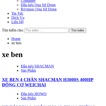
Container
Đầu kéo Qua Sử Dụng
Rơ mooc Qua Sử Dụng
Tin Tức
Dịch Vụ
Liên Hệ
Tìm kiếm cho:
Home
xe ben
xe ben
Đầu kéo SHACMAN
Sản Phẩm
XE BEN 4 CHÂN SHACMAN H3000S 400HP
ĐỘNG CƠ WEICHAI
Đầu kéo HOWO
Sản Phẩm