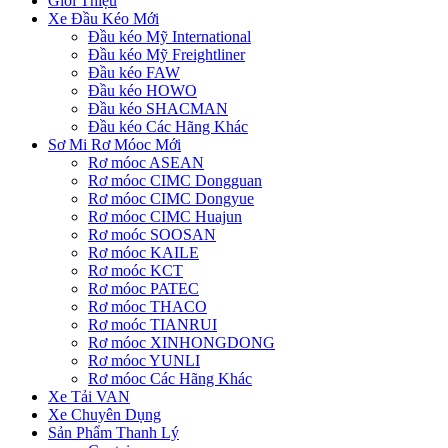
Giới Thiệu
Xe Đầu Kéo Mới
Đầu kéo Mỹ International
Đầu kéo Mỹ Freightliner
Đầu kéo FAW
Đầu kéo HOWO
Đầu kéo SHACMAN
Đầu kéo Các Hãng Khác
Sơ Mi Rơ Móoc Mới
Rơ móoc ASEAN
Rơ móoc CIMC Dongguan
Rơ móoc CIMC Dongyue
Rơ móoc CIMC Huajun
Rơ moóc SOOSAN
Rơ móoc KAILE
Rơ moóc KCT
Rơ móoc PATEC
Rơ móoc THACO
Rơ moóc TIANRUI
Rơ móoc XINHONGDONG
Rơ móoc YUNLI
Rơ móoc Các Hãng Khác
Xe Tải VAN
Xe Chuyên Dụng
Sản Phẩm Thanh Lý