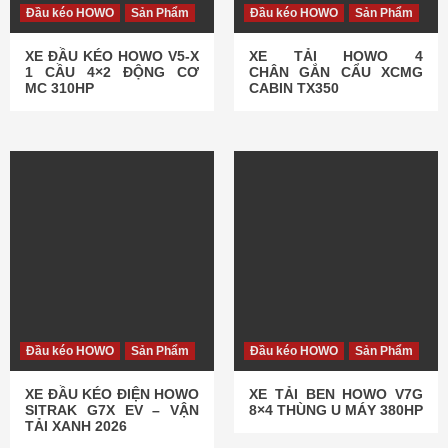
Đầu kéo HOWO
Sản Phẩm
Đầu kéo HOWO
Sản Phẩm
XE ĐẦU KÉO HOWO V5-X
XE TẢI HOWO 4
1 CẦU 4×2 ĐỘNG CƠ
CHÂN GẮN CẨU XCMG
MC 310HP
CABIN TX350
Đầu kéo HOWO
Sản Phẩm
Đầu kéo HOWO
Sản Phẩm
XE ĐẦU KÉO ĐIỆN HOWO
XE TẢI BEN HOWO V7G
SITRAK G7X EV – VẬN
8×4 THÙNG U MÁY 380HP
TẢI XANH 2026