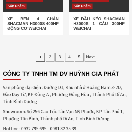
Sản Phẩm
Sản Phẩm
XE BEN 4 CHÂN
XE ĐẦU KÉO SHACMAN
SHACMAN H3000S 400HP
H3000S 1 CẦU 300HP
ĐỘNG CƠ WEICHAI
WEICHAI
Điều
1
2
3
4
5
Next
hướng
CÔNG TY TNHH TM DV HUỲNH GIA PHÁT
bài
viết
Văn phòng đại diện : Đường D1, Khu nhà ở Hoàng Nam 3-2D,
Đào Duy Từ, KP Đông A , Phường Đông Hòa , Thành Phố Dĩ An ,
Tỉnh Bình Dương
Showroom: Số 256 Cao Tốc Tân Vạn Mỹ Phước, KP Tân Phú 1,
Phường Tân Bình, Thành phố Dĩ An, Tỉnh Bình Dương
Hotline : 0932.795.695 - 0981.82.35.39 -