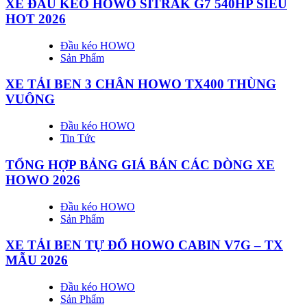
XE ĐẦU KÉO HOWO SITRAK G7 540HP SIÊU
HOT 2026
Đầu kéo HOWO
Sản Phẩm
XE TẢI BEN 3 CHÂN HOWO TX400 THÙNG
VUÔNG
Đầu kéo HOWO
Tin Tức
TỔNG HỢP BẢNG GIÁ BÁN CÁC DÒNG XE
HOWO 2026
Đầu kéo HOWO
Sản Phẩm
XE TẢI BEN TỰ ĐỔ HOWO CABIN V7G – TX
MẪU 2026
Đầu kéo HOWO
Sản Phẩm