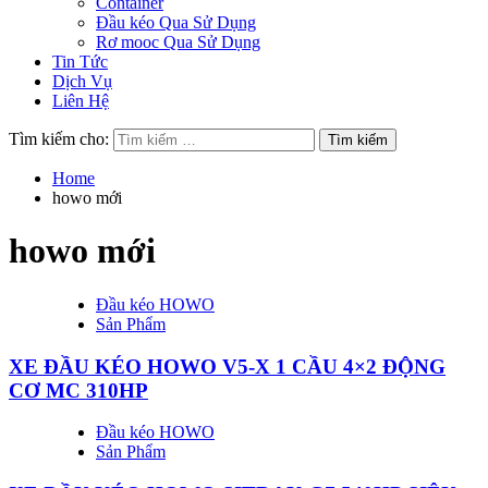
Container
Đầu kéo Qua Sử Dụng
Rơ mooc Qua Sử Dụng
Tin Tức
Dịch Vụ
Liên Hệ
Tìm kiếm cho:
Home
howo mới
howo mới
Đầu kéo HOWO
Sản Phẩm
XE ĐẦU KÉO HOWO V5-X 1 CẦU 4×2 ĐỘNG
CƠ MC 310HP
Đầu kéo HOWO
Sản Phẩm