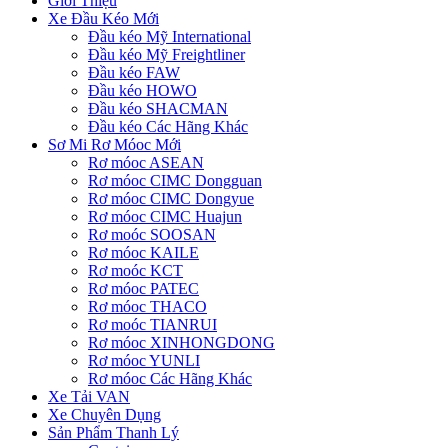
Giới Thiệu
Xe Đầu Kéo Mới
Đầu kéo Mỹ International
Đầu kéo Mỹ Freightliner
Đầu kéo FAW
Đầu kéo HOWO
Đầu kéo SHACMAN
Đầu kéo Các Hãng Khác
Sơ Mi Rơ Móoc Mới
Rơ móoc ASEAN
Rơ móoc CIMC Dongguan
Rơ móoc CIMC Dongyue
Rơ móoc CIMC Huajun
Rơ moóc SOOSAN
Rơ móoc KAILE
Rơ moóc KCT
Rơ móoc PATEC
Rơ móoc THACO
Rơ moóc TIANRUI
Rơ móoc XINHONGDONG
Rơ móoc YUNLI
Rơ móoc Các Hãng Khác
Xe Tải VAN
Xe Chuyên Dụng
Sản Phẩm Thanh Lý