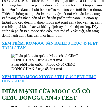
DONGGUAN
còn được tối ưu để mang lại hiệu quả kinh tế lâu dài.
Hệ thống trục, lốp và phanh được bố trí khoa học, … Giúp xe vận
hành êm ái, giảm chi phí bảo dưỡng và nâng cao tuổi thọ sử dụng.
Thiết kế thông minh, tiện lợi trong việc kết nối với đầu kéo, cùng
khả năng vận hành bền bỉ khiến sản phẩm trở thành lựa chọn lý
tưởng cho các doanh nghiệp muốn mở rộng năng lực vận tải, nâng
cao hiệu quả khai thác và khẳng định uy tín trên thị trường. Đây
chính là phiên bản mooc độc đáo, mới mẻ và khác biệt, sẵn sàng
đồng hành cùng bạn trên mọi hành trình.
XEM THÊM: RƠ MOOC SÀN KAILE 3 TRỤC 45 FEET
TẢI 31.9 TẤN
Phân phối toàn quốc – Mooc cổ cò CIMC
DONGGUAN 3 trục 45 feet mới
XEM THÊM: MOOC XƯƠNG 2 TRỤC 40 FEET CIMC
DONGGUAN
ĐIỂM MẠNH CỦA MOOC CỔ CÒ
CIMC DONGGUAN 45 FEET