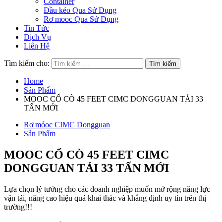
Container
Đầu kéo Qua Sử Dụng
Rơ mooc Qua Sử Dụng
Tin Tức
Dịch Vụ
Liên Hệ
Tìm kiếm cho:
Home
Sản Phẩm
MOOC CỔ CÒ 45 FEET CIMC DONGGUAN TẢI 33
TẤN MỚI
Rơ móoc CIMC Dongguan
Sản Phẩm
MOOC CỔ CÒ 45 FEET CIMC
DONGGUAN TẢI 33 TẤN MỚI
Lựa chọn lý tưởng cho các doanh nghiệp muốn mở rộng năng lực
vận tải, nâng cao hiệu quả khai thác và khẳng định uy tín trên thị
trường!!!