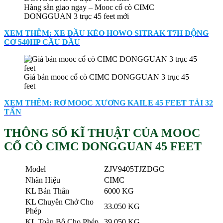
Hàng sẵn giao ngay – Mooc cổ cò CIMC
DONGGUAN 3 trục 45 feet mới
XEM THÊM: XE ĐẦU KÉO HOWO SITRAK T7H ĐỘNG
CƠ 540HP CẦU DẦU
Giá bán mooc cổ cò CIMC DONGGUAN 3 trục 45
feet
XEM THÊM: RƠ MOOC XƯƠNG KAILE 45 FEET TẢI 32
TẤN
THÔNG SỐ KĨ THUẬT CỦA MOOC
CỔ CÒ CIMC DONGGUAN 45 FEET
Model
ZJV9405TJZDGC
Nhãn Hiệu
CIMC
KL Bản Thân
6000 KG
KL Chuyên Chở Cho
33.050 KG
Phép
KL Toàn Bộ Cho Phép
39.050 KG