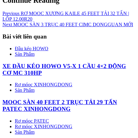
Continue Reading
Previous
RƠ MOOC XƯƠNG KAILE 45 FEET TẢI 32 TẤN |
LỐP 12.00R20
Next
MOOC SÀN 3 TRỤC 40 FEET CIMC DONGGUAN MỚI
Bài viết liên quan
Đầu kéo HOWO
Sản Phẩm
XE ĐẦU KÉO HOWO V5-X 1 CẦU 4×2 ĐỘNG
CƠ MC 310HP
Rơ móoc XINHONGDONG
Sản Phẩm
MOOC SÀN 40 FEET 2 TRỤC TẢI 29 TẤN
PATEC XINHONGDONG
Rơ móoc PATEC
Rơ móoc XINHONGDONG
Sản Phẩm