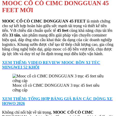
MOOC CỔ CÒ CIMC DONGGUAN 45
FEET MỚI
MOOC CỔ CÒ CIMC DONGGUAN 45 FEET
là minh chứng
cho sự kết hợp hoàn hảo giữa sức mạnh tải trọng và thiết kế tiên
tiến. Với chiều dài chuẩn quốc tế
45 feet
cùng khả năng chịu tải lên
đến
33 tấn
, sản phẩm mang đến giải pháp vận chuyển container
hiệu quả, đáp ứng nhu cầu khai thác đa dạng của các doanh nghiệp
logistics. Khung sườn được chế tạo từ thép chất lượng cao, gia công
bằng công nghệ hiện đại, giúp mooc có độ bền vượt trội, chịu được
áp lực lớn và duy trì sự ổn định trong mọi điều kiện vận hành.
XEM THÊM: VIDEO REVIEW MOOC BỒN XI TÉC
MINGWEI 52 KHỐI
Mooc cổ cò CIMC DONGGUAN 3 trục 45 feet siêu
cứng cáp
XEM THÊM: TỔNG HỢP BẢNG GIÁ BÁN CÁC DÒNG XE
HOWO 2026
Không chỉ nổi bật về tải trọng,
MOOC CỔ CÒ CIMC