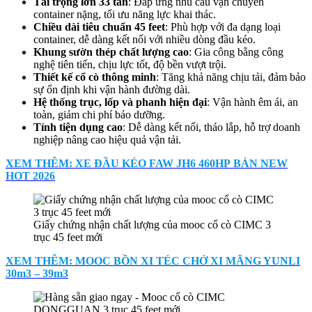
Tải trọng lớn 33 tấn
: Đáp ứng nhu cầu vận chuyển
container nặng, tối ưu năng lực khai thác.
Chiều dài tiêu chuẩn 45 feet
: Phù hợp với đa dạng loại
container, dễ dàng kết nối với nhiều dòng đầu kéo.
Khung sườn thép chất lượng cao
: Gia công bằng công
nghệ tiên tiến, chịu lực tốt, độ bền vượt trội.
Thiết kế cổ cò thông minh
: Tăng khả năng chịu tải, đảm bảo
sự ổn định khi vận hành đường dài.
Hệ thống trục, lốp và phanh hiện đại
: Vận hành êm ái, an
toàn, giảm chi phí bảo dưỡng.
Tính tiện dụng cao
: Dễ dàng kết nối, tháo lắp, hỗ trợ doanh
nghiệp nâng cao hiệu quả vận tải.
XEM THÊM: XE ĐẦU KÉO FAW JH6 460HP BẢN NEW
HOT 2026
Giấy chứng nhận chất lượng của mooc cổ cò CIMC 3
trục 45 feet mới
XEM THÊM: MOOC BỒN XI TÉC CHỞ XI MĂNG YUNLI
30m3 – 39m3