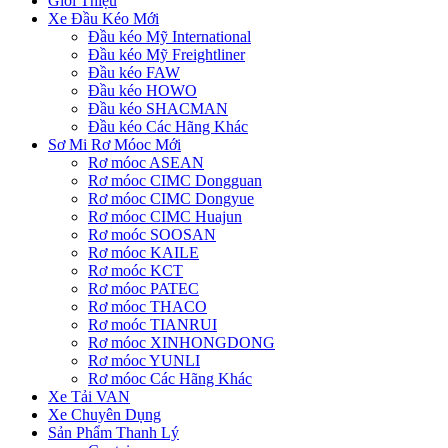
Giới Thiệu
Xe Đầu Kéo Mới
Đầu kéo Mỹ International
Đầu kéo Mỹ Freightliner
Đầu kéo FAW
Đầu kéo HOWO
Đầu kéo SHACMAN
Đầu kéo Các Hãng Khác
Sơ Mi Rơ Móoc Mới
Rơ móoc ASEAN
Rơ móoc CIMC Dongguan
Rơ móoc CIMC Dongyue
Rơ móoc CIMC Huajun
Rơ moóc SOOSAN
Rơ móoc KAILE
Rơ moóc KCT
Rơ móoc PATEC
Rơ móoc THACO
Rơ moóc TIANRUI
Rơ móoc XINHONGDONG
Rơ móoc YUNLI
Rơ móoc Các Hãng Khác
Xe Tải VAN
Xe Chuyên Dụng
Sản Phẩm Thanh Lý