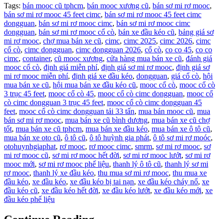
Tags:
bán mooc cũ tphcm
,
bán mooc xương cũ
,
bán sơ mi rơ mooc
,
bán sơ mi rơ mooc 45 feet cimc
,
bán sơ mi rơ mooc 45 feet cimc
dongguan
,
bán sơ mi rơ mooc cimc
,
bán sơ mi rơ mooc cimc
dongguan
,
bán sơ mi rơ mooc cổ cò
,
bán xe đầu kéo cũ
,
bảng giá sơ
mi rơ mooc
,
chợ mua bán xe cũ
,
cimc
,
cimc 2025
,
cimc 2026
,
cimc
cổ cò
,
cimc dongguan
,
cimc dongguan 2026
,
cổ cò
,
co co 45
,
co co
cimc
,
container
,
cũ mooc xương
,
cửa hàng mua bán xe cũ
,
đánh giá
mooc cổ cò
,
định giá miễn phí
,
định giá sơ mi rơ mooc
,
định giá sơ
mi rơ mooc miễn phí
,
định giá xe đầu kéo
,
dongguan
,
giá cổ cò
,
hội
mua bán xe cũ
,
hội mua bán xe đầu kéo cũ
,
mooc cổ cò
,
mooc cổ cò
3 trục 45 feet
,
mooc cổ cò 45
,
mooc cổ cò cimc dongguan
,
mooc cổ
cò cimc dongguan 3 trục 45 feet
,
mooc cổ cò cimc dongguan 45
feet
,
mooc cổ cò cimc dongguan tải 33 tấn
,
mua bán mooc cũ
,
mua
bán sơ mi rơ mooc
,
mua bán xe cũ bình dương
,
mua bán xe cũ chợ
tốt
,
mua bán xe cũ tphcm
,
mua bán xe đầu kéo
,
mua bán xe ô tô cũ
,
mua bán xe oto cũ
,
ô tô cũ
,
ô tô huỳnh gia phát
,
ô tô sơ mi rơ moóc
,
otohuynhgiaphat
,
rơ mooc
,
rơ mooc cimc
,
smrm
,
sơ mi rơ mooc
,
sơ
mi rơ mooc cũ
,
sơ mi rơ mooc hết đời
,
sơ mi rơ mooc lướt
,
sơ mi rơ
mooc mới
,
sơ mi rơ mooc phế liệu
,
thanh lý ô tô cũ
,
thanh lý sơ mi
rơ mooc
,
thanh lý xe đầu kéo
,
thu mua sơ mi rơ mooc
,
thu mua xe
đầu kéo
,
xe đầu kéo
,
xe đầu kéo bị tai nạn
,
xe đầu kéo cháy nổ
,
xe
đầu kéo cũ
,
xe đầu kéo hết đời
,
xe đầu kéo lướt
,
xe đầu kéo mới
,
xe
đầu kéo phế liệu