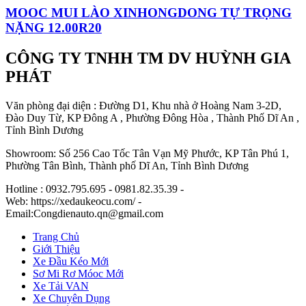
MOOC MUI LÀO XINHONGDONG TỰ TRỌNG
NẶNG 12.00R20
CÔNG TY TNHH TM DV HUỲNH GIA
PHÁT
Văn phòng đại diện : Đường D1, Khu nhà ở Hoàng Nam 3-2D,
Đào Duy Từ, KP Đông A , Phường Đông Hòa , Thành Phố Dĩ An ,
Tỉnh Bình Dương
Showroom: Số 256 Cao Tốc Tân Vạn Mỹ Phước, KP Tân Phú 1,
Phường Tân Bình, Thành phố Dĩ An, Tỉnh Bình Dương
Hotline : 0932.795.695 - 0981.82.35.39 -
Web: https://xedaukeocu.com/ -
Email:Congdienauto.qn@gmail.com
Trang Chủ
Giới Thiệu
Xe Đầu Kéo Mới
Sơ Mi Rơ Móoc Mới
Xe Tải VAN
Xe Chuyên Dụng