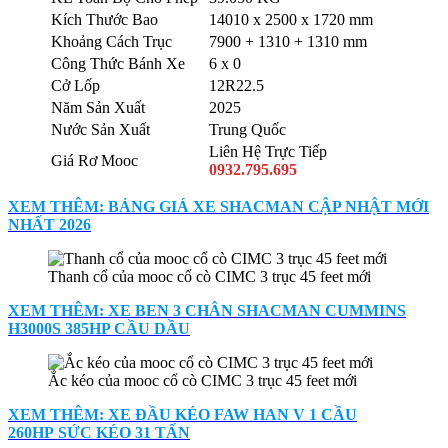
Kích Thước Bao
14010 x 2500 x 1720 mm
Khoảng Cách Trục
7900 + 1310 + 1310 mm
Công Thức Bánh Xe
6 x 0
Cở Lốp
12R22.5
Năm Sản Xuất
2025
Nước Sản Xuất
Trung Quốc
Liên Hệ Trực Tiếp
Giá Rơ Mooc
0932.795.695
XEM THÊM: BẢNG GIÁ XE SHACMAN CẬP NHẬT MỚI
NHẤT 2026
Thanh cổ của mooc cổ cò CIMC 3 trục 45 feet mới
XEM THÊM: XE BEN 3 CHÂN SHACMAN CUMMINS
H3000S 385HP CẦU DẦU
Ắc kéo của mooc cổ cò CIMC 3 trục 45 feet mới
XEM THÊM: XE ĐẦU KÉO FAW HAN V 1 CẦU
260HP SỨC KÉO 31 TẤN