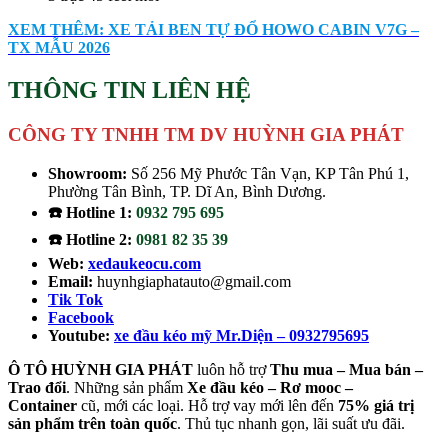
XEM THÊM: XE TẢI BEN TỰ ĐỔ HOWO CABIN V7G –
TX MẪU 2026
THÔNG TIN LIÊN HỆ
CÔNG TY TNHH TM DV HUỲNH GIA PHÁT
Showroom:
Số 256 Mỹ Phước Tân Vạn, KP Tân Phú 1,
Phường Tân Bình, TP. Dĩ An, Bình Dương.
☎️ Hotline 1:
0932 795 695
☎️ Hotline 2:
0981 82 35 39
Web:
xedaukeocu.com
Email:
huynhgiaphatauto@gmail.com
Tik Tok
Facebook
Youtube:
xe đầu kéo mỹ Mr.Diện – 0932795695
Ô TÔ HUỲNH GIA PHÁT
luôn hỗ trợ
Thu mua – Mua bán –
Trao
đổi
. Những sản phẩm
Xe đầu kéo – Rơ mooc –
Container
cũ, mới các loại. Hỗ trợ vay mới lên đến
75% giá trị
sản phẩm trên toàn quốc
. Thủ tục nhanh gọn, lãi suất ưu đãi.