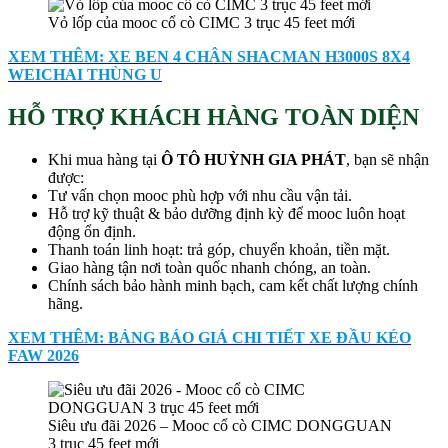
Vỏ lốp của mooc cổ cò CIMC 3 trục 45 feet mới
XEM THÊM: XE BEN 4 CHÂN SHACMAN H3000S 8X4
WEICHAI THÙNG U
HỖ TRỢ KHÁCH HÀNG TOÀN DIỆN
Khi mua hàng tại
Ô TÔ HUỲNH GIA PHÁT
, bạn sẽ nhận
được:
Tư vấn chọn mooc phù hợp với nhu cầu vận tải.
Hỗ trợ kỹ thuật & bảo dưỡng định kỳ để mooc luôn hoạt
động ổn định.
Thanh toán linh hoạt: trả góp, chuyển khoản, tiền mặt.
Giao hàng tận nơi toàn quốc nhanh chóng, an toàn.
Chính sách bảo hành minh bạch, cam kết chất lượng chính
hãng.
XEM THÊM: BẢNG BÁO GIÁ CHI TIẾT XE ĐẦU KÉO
FAW 2026
Siêu ưu đãi 2026 – Mooc cổ cò CIMC DONGGUAN
3 trục 45 feet mới