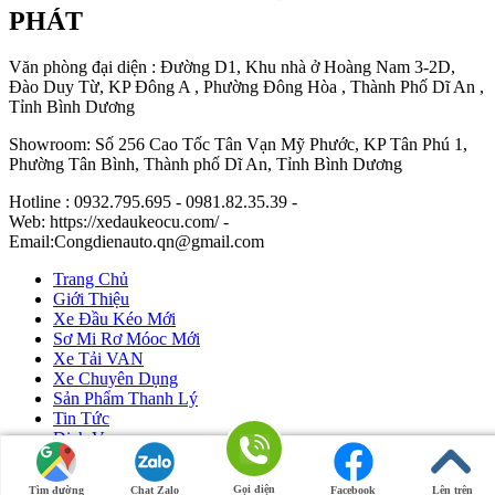
PHÁT
Văn phòng đại diện : Đường D1, Khu nhà ở Hoàng Nam 3-2D,
Đào Duy Từ, KP Đông A , Phường Đông Hòa , Thành Phố Dĩ An ,
Tỉnh Bình Dương
Showroom: Số 256 Cao Tốc Tân Vạn Mỹ Phước, KP Tân Phú 1,
Phường Tân Bình, Thành phố Dĩ An, Tỉnh Bình Dương
Hotline : 0932.795.695 - 0981.82.35.39 -
Web: https://xedaukeocu.com/ -
Email:Congdienauto.qn@gmail.com
Trang Chủ
Giới Thiệu
Xe Đầu Kéo Mới
Sơ Mi Rơ Móoc Mới
Xe Tải VAN
Xe Chuyên Dụng
Sản Phẩm Thanh Lý
Tin Tức
Dịch Vụ
Liên Hệ
Gọi điện
Tìm đường
Chat Zalo
Facebook
Lên trên