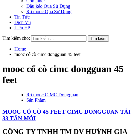
Container
Đầu kéo Qua Sử Dụng
Rơ mooc Qua Sử Dụng
Tin Tức
Dịch Vụ
Liên Hệ
Tìm kiếm cho:
Home
mooc cổ cò cimc dongguan 45 feet
mooc cổ cò cimc dongguan 45
feet
Rơ móoc CIMC Dongguan
Sản Phẩm
MOOC CỔ CÒ 45 FEET CIMC DONGGUAN TẢI
33 TẤN MỚI
CÔNG TY TNHH TM DV HUỲNH GIA