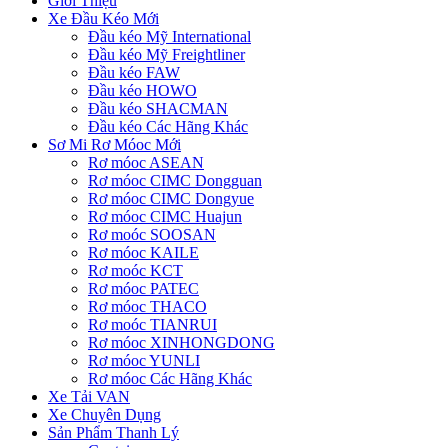
Giới Thiệu
Xe Đầu Kéo Mới
Đầu kéo Mỹ International
Đầu kéo Mỹ Freightliner
Đầu kéo FAW
Đầu kéo HOWO
Đầu kéo SHACMAN
Đầu kéo Các Hãng Khác
Sơ Mi Rơ Móoc Mới
Rơ móoc ASEAN
Rơ móoc CIMC Dongguan
Rơ móoc CIMC Dongyue
Rơ móoc CIMC Huajun
Rơ moóc SOOSAN
Rơ móoc KAILE
Rơ moóc KCT
Rơ móoc PATEC
Rơ móoc THACO
Rơ moóc TIANRUI
Rơ móoc XINHONGDONG
Rơ móoc YUNLI
Rơ móoc Các Hãng Khác
Xe Tải VAN
Xe Chuyên Dụng
Sản Phẩm Thanh Lý