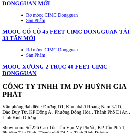
DONGGUAN MỚI
Rơ móoc CIMC Dongguan
Sản Phẩm
MOOC CỔ CÒ 45 FEET CIMC DONGGUAN TẢI
33 TẤN MỚI
Rơ móoc CIMC Dongguan
Sản Phẩm
MOOC XƯƠNG 2 TRỤC 40 FEET CIMC
DONGGUAN
CÔNG TY TNHH TM DV HUỲNH GIA
PHÁT
Văn phòng đại diện : Đường D1, Khu nhà ở Hoàng Nam 3-2D,
Đào Duy Từ, KP Đông A , Phường Đông Hòa , Thành Phố Dĩ An ,
Tỉnh Bình Dương
Showroom: Số 256 Cao Tốc Tân Vạn Mỹ Phước, KP Tân Phú 1,
Phường Tân Bình, Thành phố Dĩ An, Tỉnh Bình Dương