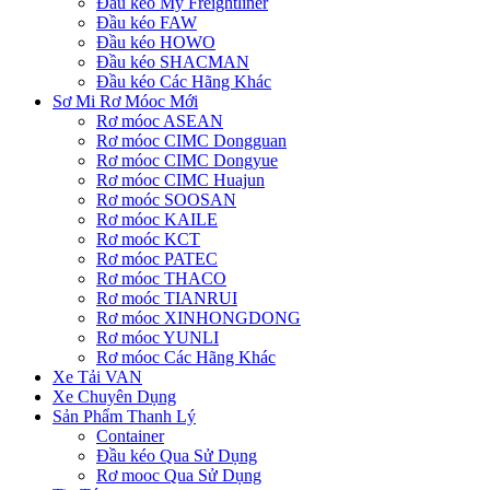
Đầu kéo Mỹ Freightliner
Đầu kéo FAW
Đầu kéo HOWO
Đầu kéo SHACMAN
Đầu kéo Các Hãng Khác
Sơ Mi Rơ Móoc Mới
Rơ móoc ASEAN
Rơ móoc CIMC Dongguan
Rơ móoc CIMC Dongyue
Rơ móoc CIMC Huajun
Rơ moóc SOOSAN
Rơ móoc KAILE
Rơ moóc KCT
Rơ móoc PATEC
Rơ móoc THACO
Rơ moóc TIANRUI
Rơ móoc XINHONGDONG
Rơ móoc YUNLI
Rơ móoc Các Hãng Khác
Xe Tải VAN
Xe Chuyên Dụng
Sản Phẩm Thanh Lý
Container
Đầu kéo Qua Sử Dụng
Rơ mooc Qua Sử Dụng