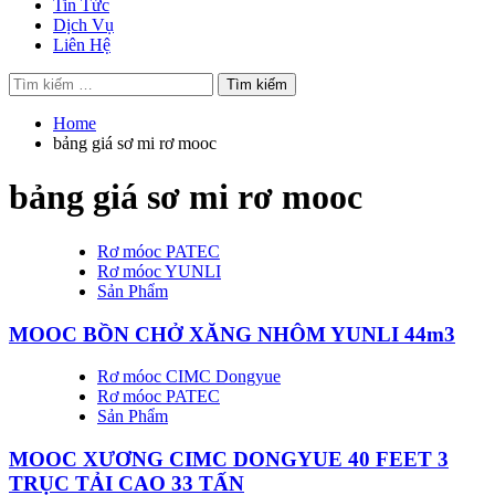
Tin Tức
Dịch Vụ
Liên Hệ
Tìm
kiếm
cho:
Home
bảng giá sơ mi rơ mooc
bảng giá sơ mi rơ mooc
Rơ móoc PATEC
Rơ móoc YUNLI
Sản Phẩm
MOOC BỒN CHỞ XĂNG NHÔM YUNLI 44m3
Rơ móoc CIMC Dongyue
Rơ móoc PATEC
Sản Phẩm
MOOC XƯƠNG CIMC DONGYUE 40 FEET 3
TRỤC TẢI CAO 33 TẤN