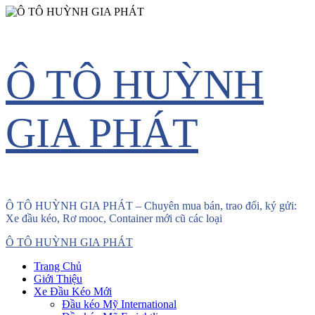
Skip
Ô TÔ HUỲNH
to
content
GIA PHÁT
Ô TÔ HUỲNH GIA PHÁT – Chuyên mua bán, trao đổi, ký gửi:
Xe đầu kéo, Rơ mooc, Container mới cũ các loại
Primary
Ô TÔ HUỲNH GIA PHÁT
Menu
Trang Chủ
Giới Thiệu
Xe Đầu Kéo Mới
Đầu kéo Mỹ International