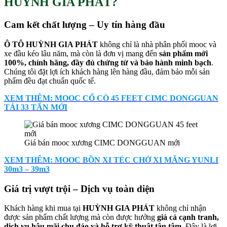
HUỲNH GIA PHÁT?
Cam kết chất lượng – Uy tín hàng đầu
Ô TÔ HUỲNH GIA PHÁT
không chỉ là nhà phân phối mooc và
xe đầu kéo lâu năm, mà còn là đơn vị mang đến
sản phẩm mới
100%, chính hãng, đầy đủ chứng từ và bảo hành minh bạch
.
Chúng tôi đặt lợi ích khách hàng lên hàng đầu, đảm bảo mỗi sản
phẩm đều đạt chuẩn quốc tế.
XEM THÊM: MOOC CỔ CÒ 45 FEET CIMC DONGGUAN
TẢI 33 TẤN MỚI
Giá bán mooc xương CIMC DONGGUAN mới
XEM THÊM: MOOC BỒN XI TÉC CHỞ XI MĂNG YUNLI
30m3 – 39m3
Giá trị vượt trội – Dịch vụ toàn diện
Khách hàng khi mua tại
HUỲNH GIA PHÁT
không chỉ nhận
được sản phẩm chất lượng mà còn được hưởng
giá cả cạnh tranh,
dịch vụ hậu mãi chu đáo và hỗ trợ kỹ thuật tận tâm
. Đây là lợi