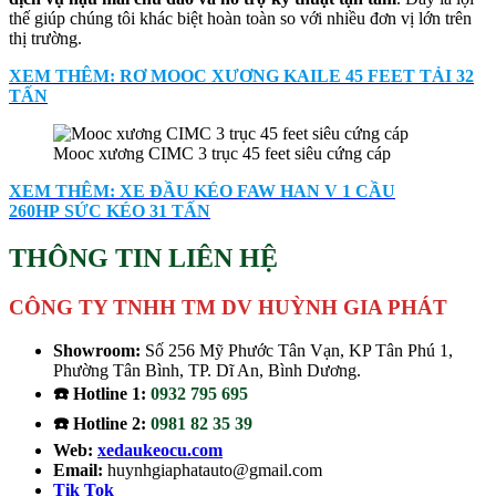
thế giúp chúng tôi khác biệt hoàn toàn so với nhiều đơn vị lớn trên
thị trường.
XEM THÊM: RƠ MOOC XƯƠNG KAILE 45 FEET TẢI 32
TẤN
Mooc xương CIMC 3 trục 45 feet siêu cứng cáp
XEM THÊM: XE ĐẦU KÉO FAW HAN V 1 CẦU
260HP SỨC KÉO 31 TẤN
THÔNG TIN LIÊN HỆ
CÔNG TY TNHH TM DV HUỲNH GIA PHÁT
Showroom:
Số 256 Mỹ Phước Tân Vạn, KP Tân Phú 1,
Phường Tân Bình, TP. Dĩ An, Bình Dương.
☎️ Hotline 1:
0932 795 695
☎️ Hotline 2:
0981 82 35 39
Web:
xedaukeocu.com
Email:
huynhgiaphatauto@gmail.com
Tik Tok