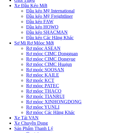
Giới Thiệu
Xe Đầu Kéo Mới
Đầu kéo Mỹ International
Đầu kéo Mỹ Freightliner
Đầu kéo FAW
Đầu kéo HOWO
Đầu kéo SHACMAN
Đầu kéo Các Hãng Khác
Sơ Mi Rơ Móoc Mới
Rơ móoc ASEAN
Rơ móoc CIMC Dongguan
Rơ móoc CIMC Dongyue
Rơ móoc CIMC Huajun
Rơ moóc SOOSAN
Rơ móoc KAILE
Rơ moóc KCT
Rơ móoc PATEC
Rơ móoc THACO
Rơ moóc TIANRUI
Rơ móoc XINHONGDONG
Rơ móoc YUNLI
Rơ móoc Các Hãng Khác
Xe Tải VAN
Xe Chuyên Dụng
Sản Phẩm Thanh Lý