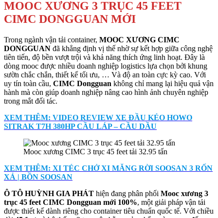
MOOC XƯƠNG 3 TRỤC 45 FEET
CIMC DONGGUAN MỚI
Trong ngành vận tải container,
MOOC XƯƠNG CIMC
DONGGUAN
đã khẳng định vị thế nhờ sự kết hợp giữa công nghệ
tiên tiến, độ bền vượt trội và khả năng thích ứng linh hoạt. Đây là
dòng mooc được nhiều doanh nghiệp logistics lựa chọn bởi khung
sườn chắc chắn, thiết kế tối ưu, … Và độ an toàn cực kỳ cao. Với
uy tín toàn cầu,
CIMC Dongguan
không chỉ mang lại hiệu quả vận
hành mà còn giúp doanh nghiệp nâng cao hình ảnh chuyên nghiệp
trong mắt đối tác.
XEM THÊM: VIDEO REVIEW XE ĐẦU KÉO HOWO
SITRAK T7H 380HP CẦU LÁP – CẦU DẦU
Mooc xương CIMC 3 trục 45 feet tải 32.95 tấn
XEM THÊM: XI TÉC CHỞ XI MĂNG RỜI SOOSAN 3 RỐN
XẢ | BỒN SOOSAN
Ô TÔ HUỲNH GIA PHÁT
hiện đang phân phối
Mooc xương 3
trục 45 feet CIMC Dongguan mới 100%
, một giải pháp vận tải
được thiết kế dành riêng cho container tiêu chuẩn quốc tế. Với chiều