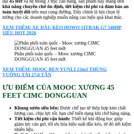
dài
45 feet
và hệ thống 3 trục cân bằng, sản phẩm này mang đến
khả năng chuyên chở ổn định, tiết kiệm chi phí và đảm bảo an
toàn tuyệt đối
trên mọi cung đường. Đây chính là lựa chọn lý
tưởng cho các doanh nghiệp muốn nâng cao hiệu quả khai thác.
XEM THÊM: XE ĐẦU KÉO HOWO SITRAK G7 540HP
SIÊU HOT 2026
Phân phối toàn quốc – Mooc xương CIMC
DONGGUAN 45 feet mới
XEM THÊM: MOOC BEN YUNLI 23m3 THÙNG
VUÔNG TẢI 27.6 TẤN
ƯU ĐIỂM CỦA MOOC XƯƠNG 45
FEET CIMC DONGGUAN
Khung sườn siêu bền:
Được chế tạo từ thép hợp kim chất
lượng cao, chịu lực tốt, hạn chế biến dạng khi chở hàng nặng.
Tiết kiệm chi phí vận hành:
Thiết kế khí động học giúp
giảm lực cản gió, tối ưu hóa hiệu suất đầu kéo, từ đó tiết kiệm
nhiên liệu.