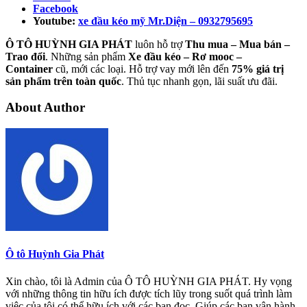
Facebook
Youtube:
xe đầu kéo mỹ Mr.Diện – 0932795695
Ô TÔ HUỲNH GIA PHÁT
luôn hỗ trợ
Thu mua – Mua bán –
Trao
đổi
. Những sản phẩm
Xe đầu kéo – Rơ mooc –
Container
cũ, mới các loại. Hỗ trợ vay mới lên đến
75% giá trị
sản phẩm trên toàn quốc
. Thủ tục nhanh gọn, lãi suất ưu đãi.
About Author
Ô tô Huỳnh Gia Phát
Xin chào, tôi là Admin của Ô TÔ HUỲNH GIA PHÁT. Hy vọng
với những thông tin hữu ích được tích lũy trong suốt quá trình làm
việc của tôi có thể hữu ích với các bạn đọc. Giúp các bạn vận hành