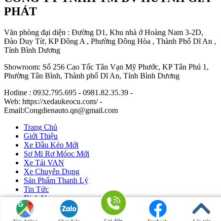
PHÁT
Văn phòng đại diện : Đường D1, Khu nhà ở Hoàng Nam 3-2D,
Đào Duy Từ, KP Đông A , Phường Đông Hòa , Thành Phố Dĩ An ,
Tỉnh Bình Dương
Showroom: Số 256 Cao Tốc Tân Vạn Mỹ Phước, KP Tân Phú 1,
Phường Tân Bình, Thành phố Dĩ An, Tỉnh Bình Dương
Hotline : 0932.795.695 - 0981.82.35.39 -
Web: https://xedaukeocu.com/ -
Email:Congdienauto.qn@gmail.com
Trang Chủ
Giới Thiệu
Xe Đầu Kéo Mới
Sơ Mi Rơ Móoc Mới
Xe Tải VAN
Xe Chuyên Dụng
Sản Phẩm Thanh Lý
Tin Tức
Dịch Vụ
Liên Hệ
Gọi điện