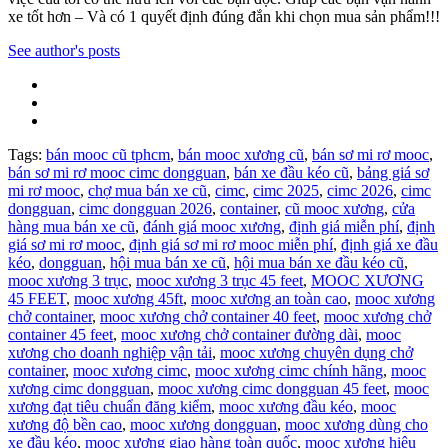
xe tốt hơn – Và có 1 quyết định đúng đắn khi chọn mua sản phẩm!!!
See author's posts
Tags:
bán mooc cũ tphcm
,
bán mooc xương cũ
,
bán sơ mi rơ mooc
,
bán sơ mi rơ mooc cimc dongguan
,
bán xe đầu kéo cũ
,
bảng giá sơ
mi rơ mooc
,
chợ mua bán xe cũ
,
cimc
,
cimc 2025
,
cimc 2026
,
cimc
dongguan
,
cimc dongguan 2026
,
container
,
cũ mooc xương
,
cửa
hàng mua bán xe cũ
,
đánh giá mooc xương
,
định giá miễn phí
,
định
giá sơ mi rơ mooc
,
định giá sơ mi rơ mooc miễn phí
,
định giá xe đầu
kéo
,
dongguan
,
hội mua bán xe cũ
,
hội mua bán xe đầu kéo cũ
,
mooc xương 3 trục
,
mooc xương 3 trục 45 feet
,
MOOC XƯƠNG
45 FEET
,
mooc xương 45ft
,
mooc xương an toàn cao
,
mooc xương
chở container
,
mooc xương chở container 40 feet
,
mooc xương chở
container 45 feet
,
mooc xương chở container đường dài
,
mooc
xương cho doanh nghiệp vận tải
,
mooc xương chuyên dụng chở
container
,
mooc xương cimc
,
mooc xương cimc chính hãng
,
mooc
xương cimc dongguan
,
mooc xương cimc dongguan 45 feet
,
mooc
xương đạt tiêu chuẩn đăng kiểm
,
mooc xương đầu kéo
,
mooc
xương độ bền cao
,
mooc xương dongguan
,
mooc xương dùng cho
xe đầu kéo
,
mooc xương giao hàng toàn quốc
,
mooc xương hiệu