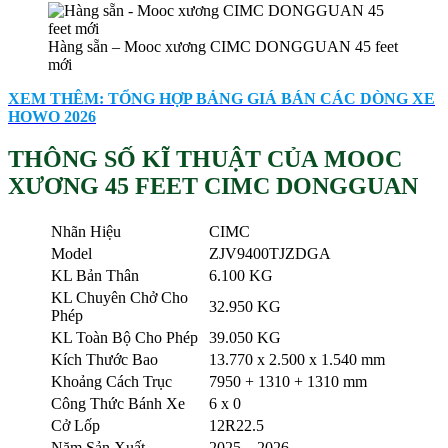
Hàng sẵn – Mooc xương CIMC DONGGUAN 45 feet
mới
XEM THÊM: TỔNG HỢP BẢNG GIÁ BÁN CÁC DÒNG XE
HOWO 2026
THÔNG SỐ KĨ THUẬT CỦA MOOC
XƯƠNG 45 FEET CIMC DONGGUAN
Nhãn Hiệu
CIMC
Model
ZJV9400TJZDGA
KL Bản Thân
6.100 KG
KL Chuyên Chở Cho
32.950 KG
Phép
KL Toàn Bộ Cho Phép
39.050 KG
Kích Thước Bao
13.770 x 2.500 x 1.540 mm
Khoảng Cách Trục
7950 + 1310 + 1310 mm
Công Thức Bánh Xe
6 x 0
Cở Lốp
12R22.5
Năm Sản Xuất
2025 – 2026