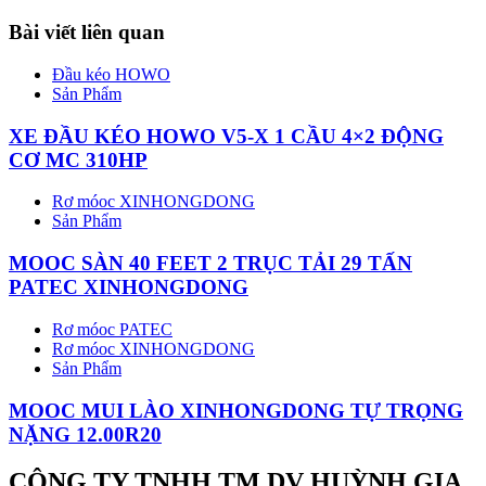
Bài viết liên quan
Đầu kéo HOWO
Sản Phẩm
XE ĐẦU KÉO HOWO V5-X 1 CẦU 4×2 ĐỘNG
CƠ MC 310HP
Rơ móoc XINHONGDONG
Sản Phẩm
MOOC SÀN 40 FEET 2 TRỤC TẢI 29 TẤN
PATEC XINHONGDONG
Rơ móoc PATEC
Rơ móoc XINHONGDONG
Sản Phẩm
MOOC MUI LÀO XINHONGDONG TỰ TRỌNG
NẶNG 12.00R20
CÔNG TY TNHH TM DV HUỲNH GIA