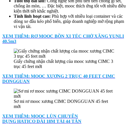
Tuổi thọ dài lâu:
Công nghệ sơn phủ tiên tiến chống gỉ sét,
chống ăn mòn, … Đặc biệt, mooc thích ứng tốt với nhiều điều
kiện thời tiết khắc nghiệt.
Tính linh hoạt cao:
Phù hợp với nhiều loại container và các
dòng xe đầu kéo phổ biến, giúp doanh nghiệp mở rộng phạm
vi vận tải.
XEM THÊM: RƠ MOOC BỒN XI TÉC CHỞ XĂNG YUNLI
40.5m3
Giấy chứng nhận chất lượng của mooc xương CIMC 3
trục 45 feet mới
XEM THÊM: MOOC XƯƠNG 2 TRỤC 40 FEET CIMC
DONGGUAN
Sơ mi rơ mooc xương CIMC DONGGUAN 45 feet
mới
XEM THÊM: MOOC LÙN CHUYÊN
DỤNG HATICO DÀI 18M TẢI 44 TẤN