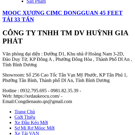
Sản Phẩm
MOOC XƯƠNG CIMC DONGGUAN 45 FEET
TẢI 33 TẤN
CÔNG TY TNHH TM DV HUỲNH GIA
PHÁT
Văn phòng đại diện : Đường D1, Khu nhà ở Hoàng Nam 3-2D,
Đào Duy Từ, KP Đông A , Phường Đông Hòa , Thành Phố Dĩ An ,
Tỉnh Bình Dương
Showroom: Số 256 Cao Tốc Tân Vạn Mỹ Phước, KP Tân Phú 1,
Phường Tân Bình, Thành phố Dĩ An, Tỉnh Bình Dương
Hotline : 0932.795.695 - 0981.82.35.39 -
Web: https://xedaukeocu.com/ -
Email:Congdienauto.qn@gmail.com
Trang Chủ
Giới Thiệu
Xe Đầu Kéo Mới
Sơ Mi Rơ Móoc Mới
Xe Tải VAN