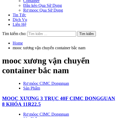
Container
Đầu kéo Qua Sử Dụng
Rơ mooc Qua Sử Dụng
Tin Tức
Dịch Vụ
Liên Hệ
Tìm kiếm cho:
Home
mooc xương vận chuyển container bắc nam
mooc xương vận chuyển
container bắc nam
Rơ móoc CIMC Dongguan
Sản Phẩm
MOOC XƯƠNG 3 TRỤC 40F CIMC DONGGUAN
8 KHÓA 11R22.5
Rơ móoc CIMC Dongguan