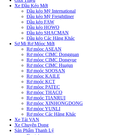
Giới Thiệu
Xe Đầu Kéo Mới
Đầu kéo Mỹ International
Đầu kéo Mỹ Freightliner
Đầu kéo FAW
Đầu kéo HOWO
Đầu kéo SHACMAN
Đầu kéo Các Hãng Khác
Sơ Mi Rơ Móoc Mới
Rơ móoc ASEAN
Rơ móoc CIMC Dongguan
Rơ móoc CIMC Dongyue
Rơ móoc CIMC Huajun
Rơ moóc SOOSAN
Rơ móoc KAILE
Rơ moóc KCT
Rơ móoc PATEC
Rơ móoc THACO
Rơ moóc TIANRUI
Rơ móoc XINHONGDONG
Rơ móoc YUNLI
Rơ móoc Các Hãng Khác
Xe Tải VAN
Xe Chuyên Dụng
Sản Phẩm Thanh Lý