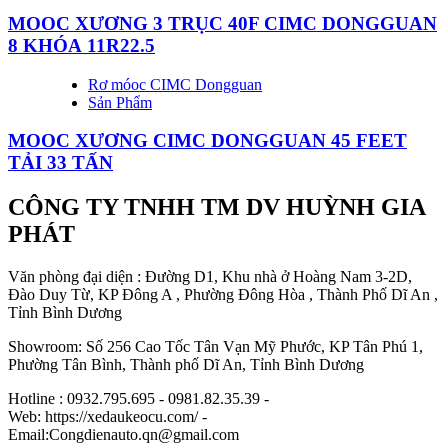
MOOC XƯƠNG 3 TRỤC 40F CIMC DONGGUAN
8 KHÓA 11R22.5
Rơ móoc CIMC Dongguan
Sản Phẩm
MOOC XƯƠNG CIMC DONGGUAN 45 FEET
TẢI 33 TẤN
CÔNG TY TNHH TM DV HUỲNH GIA
PHÁT
Văn phòng đại diện : Đường D1, Khu nhà ở Hoàng Nam 3-2D,
Đào Duy Từ, KP Đông A , Phường Đông Hòa , Thành Phố Dĩ An ,
Tỉnh Bình Dương
Showroom: Số 256 Cao Tốc Tân Vạn Mỹ Phước, KP Tân Phú 1,
Phường Tân Bình, Thành phố Dĩ An, Tỉnh Bình Dương
Hotline : 0932.795.695 - 0981.82.35.39 -
Web: https://xedaukeocu.com/ -
Email:Congdienauto.qn@gmail.com