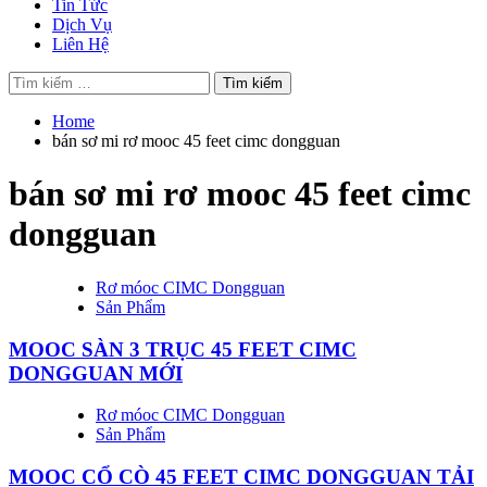
Tin Tức
Dịch Vụ
Liên Hệ
Tìm
kiếm
cho:
Home
bán sơ mi rơ mooc 45 feet cimc dongguan
bán sơ mi rơ mooc 45 feet cimc
dongguan
Rơ móoc CIMC Dongguan
Sản Phẩm
MOOC SÀN 3 TRỤC 45 FEET CIMC
DONGGUAN MỚI
Rơ móoc CIMC Dongguan
Sản Phẩm
MOOC CỔ CÒ 45 FEET CIMC DONGGUAN TẢI