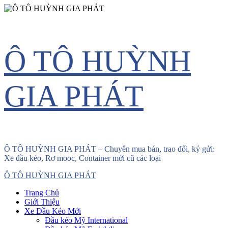
Skip
Ô TÔ HUỲNH
to
content
GIA PHÁT
Ô TÔ HUỲNH GIA PHÁT – Chuyên mua bán, trao đổi, ký gửi:
Xe đầu kéo, Rơ mooc, Container mới cũ các loại
Primary
Ô TÔ HUỲNH GIA PHÁT
Menu
Trang Chủ
Giới Thiệu
Xe Đầu Kéo Mới
Đầu kéo Mỹ International