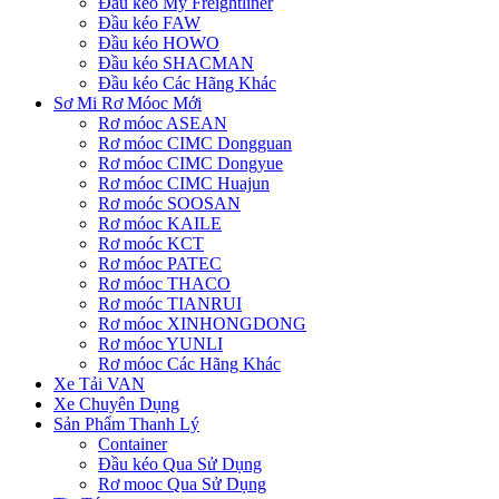
Đầu kéo Mỹ Freightliner
Đầu kéo FAW
Đầu kéo HOWO
Đầu kéo SHACMAN
Đầu kéo Các Hãng Khác
Sơ Mi Rơ Móoc Mới
Rơ móoc ASEAN
Rơ móoc CIMC Dongguan
Rơ móoc CIMC Dongyue
Rơ móoc CIMC Huajun
Rơ moóc SOOSAN
Rơ móoc KAILE
Rơ moóc KCT
Rơ móoc PATEC
Rơ móoc THACO
Rơ moóc TIANRUI
Rơ móoc XINHONGDONG
Rơ móoc YUNLI
Rơ móoc Các Hãng Khác
Xe Tải VAN
Xe Chuyên Dụng
Sản Phẩm Thanh Lý
Container
Đầu kéo Qua Sử Dụng
Rơ mooc Qua Sử Dụng