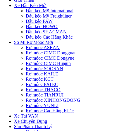
Giới Thiệu
Xe Đầu Kéo Mới
Đầu kéo Mỹ International
Đầu kéo Mỹ Freightliner
Đầu kéo FAW
Đầu kéo HOWO
Đầu kéo SHACMAN
Đầu kéo Các Hãng Khác
Sơ Mi Rơ Móoc Mới
Rơ móoc ASEAN
Rơ móoc CIMC Dongguan
Rơ móoc CIMC Dongyue
Rơ móoc CIMC Huajun
Rơ moóc SOOSAN
Rơ móoc KAILE
Rơ moóc KCT
Rơ móoc PATEC
Rơ móoc THACO
Rơ moóc TIANRUI
Rơ móoc XINHONGDONG
Rơ móoc YUNLI
Rơ móoc Các Hãng Khác
Xe Tải VAN
Xe Chuyên Dụng
Sản Phẩm Thanh Lý