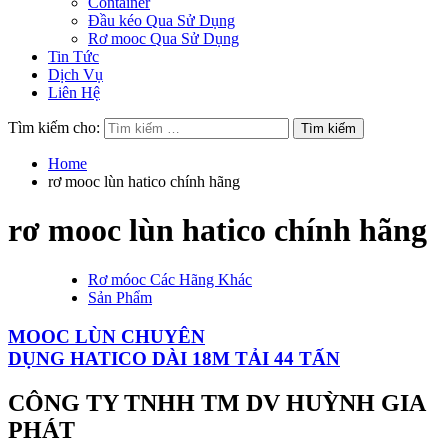
Container
Đầu kéo Qua Sử Dụng
Rơ mooc Qua Sử Dụng
Tin Tức
Dịch Vụ
Liên Hệ
Tìm kiếm cho:
Home
rơ mooc lùn hatico chính hãng
rơ mooc lùn hatico chính hãng
Rơ móoc Các Hãng Khác
Sản Phẩm
MOOC LÙN CHUYÊN
DỤNG HATICO DÀI 18M TẢI 44 TẤN
CÔNG TY TNHH TM DV HUỲNH GIA
PHÁT