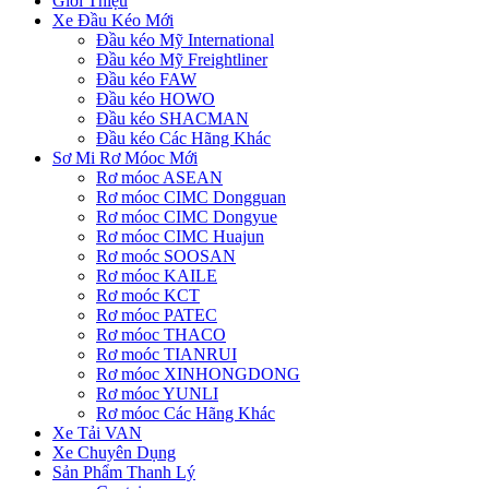
Giới Thiệu
Xe Đầu Kéo Mới
Đầu kéo Mỹ International
Đầu kéo Mỹ Freightliner
Đầu kéo FAW
Đầu kéo HOWO
Đầu kéo SHACMAN
Đầu kéo Các Hãng Khác
Sơ Mi Rơ Móoc Mới
Rơ móoc ASEAN
Rơ móoc CIMC Dongguan
Rơ móoc CIMC Dongyue
Rơ móoc CIMC Huajun
Rơ moóc SOOSAN
Rơ móoc KAILE
Rơ moóc KCT
Rơ móoc PATEC
Rơ móoc THACO
Rơ moóc TIANRUI
Rơ móoc XINHONGDONG
Rơ móoc YUNLI
Rơ móoc Các Hãng Khác
Xe Tải VAN
Xe Chuyên Dụng
Sản Phẩm Thanh Lý