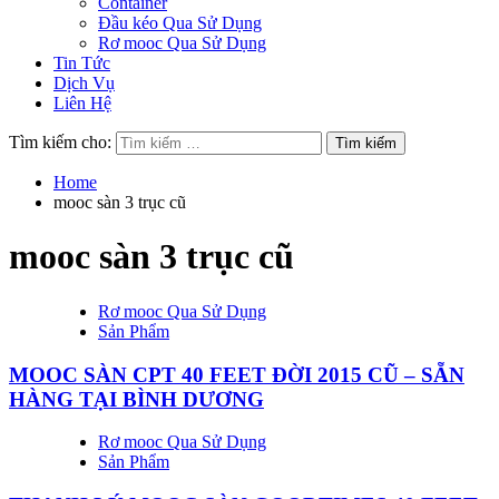
Container
Đầu kéo Qua Sử Dụng
Rơ mooc Qua Sử Dụng
Tin Tức
Dịch Vụ
Liên Hệ
Tìm kiếm cho:
Home
mooc sàn 3 trục cũ
mooc sàn 3 trục cũ
Rơ mooc Qua Sử Dụng
Sản Phẩm
MOOC SÀN CPT 40 FEET ĐỜI 2015 CŨ – SẴN
HÀNG TẠI BÌNH DƯƠNG
Rơ mooc Qua Sử Dụng
Sản Phẩm