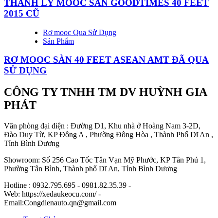
THANH LÝ MOOC SÀN GOODTIMES 40 FEET
2015 CŨ
Rơ mooc Qua Sử Dụng
Sản Phẩm
RƠ MOOC SÀN 40 FEET ASEAN AMT ĐÃ QUA
SỬ DỤNG
CÔNG TY TNHH TM DV HUỲNH GIA
PHÁT
Văn phòng đại diện : Đường D1, Khu nhà ở Hoàng Nam 3-2D,
Đào Duy Từ, KP Đông A , Phường Đông Hòa , Thành Phố Dĩ An ,
Tỉnh Bình Dương
Showroom: Số 256 Cao Tốc Tân Vạn Mỹ Phước, KP Tân Phú 1,
Phường Tân Bình, Thành phố Dĩ An, Tỉnh Bình Dương
Hotline : 0932.795.695 - 0981.82.35.39 -
Web: https://xedaukeocu.com/ -
Email:Congdienauto.qn@gmail.com