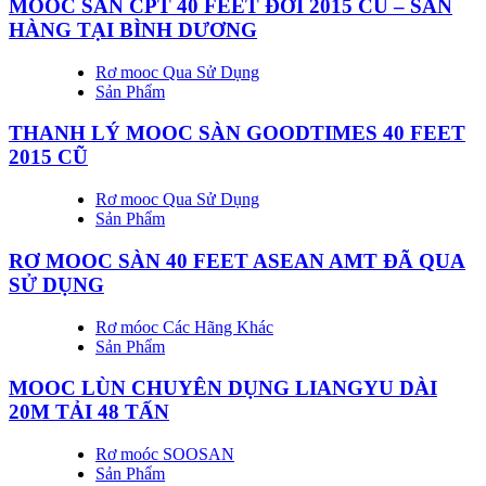
MOOC SÀN CPT 40 FEET ĐỜI 2015 CŨ – SẴN
HÀNG TẠI BÌNH DƯƠNG
Rơ mooc Qua Sử Dụng
Sản Phẩm
THANH LÝ MOOC SÀN GOODTIMES 40 FEET
2015 CŨ
Rơ mooc Qua Sử Dụng
Sản Phẩm
RƠ MOOC SÀN 40 FEET ASEAN AMT ĐÃ QUA
SỬ DỤNG
Rơ móoc Các Hãng Khác
Sản Phẩm
MOOC LÙN CHUYÊN DỤNG LIANGYU DÀI
20M TẢI 48 TẤN
Rơ moóc SOOSAN
Sản Phẩm