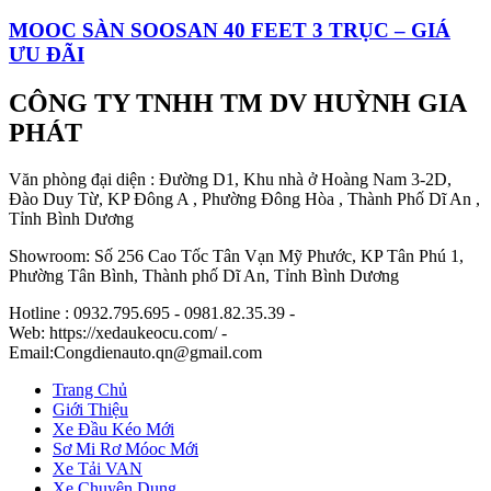
MOOC SÀN SOOSAN 40 FEET 3 TRỤC – GIÁ
ƯU ĐÃI
CÔNG TY TNHH TM DV HUỲNH GIA
PHÁT
Văn phòng đại diện : Đường D1, Khu nhà ở Hoàng Nam 3-2D,
Đào Duy Từ, KP Đông A , Phường Đông Hòa , Thành Phố Dĩ An ,
Tỉnh Bình Dương
Showroom: Số 256 Cao Tốc Tân Vạn Mỹ Phước, KP Tân Phú 1,
Phường Tân Bình, Thành phố Dĩ An, Tỉnh Bình Dương
Hotline : 0932.795.695 - 0981.82.35.39 -
Web: https://xedaukeocu.com/ -
Email:Congdienauto.qn@gmail.com
Trang Chủ
Giới Thiệu
Xe Đầu Kéo Mới
Sơ Mi Rơ Móoc Mới
Xe Tải VAN
Xe Chuyên Dụng