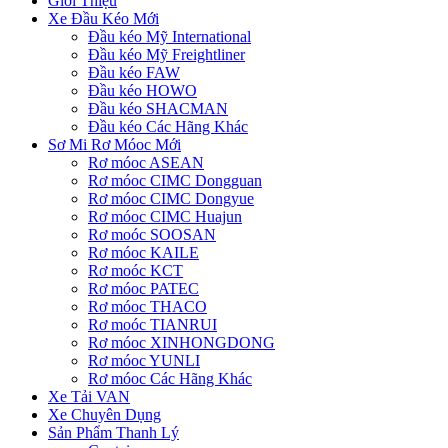
Giới Thiệu
Xe Đầu Kéo Mới
Đầu kéo Mỹ International
Đầu kéo Mỹ Freightliner
Đầu kéo FAW
Đầu kéo HOWO
Đầu kéo SHACMAN
Đầu kéo Các Hãng Khác
Sơ Mi Rơ Móoc Mới
Rơ móoc ASEAN
Rơ móoc CIMC Dongguan
Rơ móoc CIMC Dongyue
Rơ móoc CIMC Huajun
Rơ moóc SOOSAN
Rơ móoc KAILE
Rơ moóc KCT
Rơ móoc PATEC
Rơ móoc THACO
Rơ moóc TIANRUI
Rơ móoc XINHONGDONG
Rơ móoc YUNLI
Rơ móoc Các Hãng Khác
Xe Tải VAN
Xe Chuyên Dụng
Sản Phẩm Thanh Lý