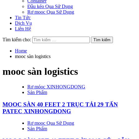
Container
Đầu kéo Qua Sử Dụng
Rơ mooc Qua Sử Dụng
Tin Tức
Dịch Vụ
Liên Hệ
Tìm kiếm cho:
Home
mooc sàn logistics
mooc sàn logistics
Rơ móoc XINHONGDONG
Sản Phẩm
MOOC SÀN 40 FEET 2 TRỤC TẢI 29 TẤN
PATEC XINHONGDONG
Rơ mooc Qua Sử Dụng
Sản Phẩm