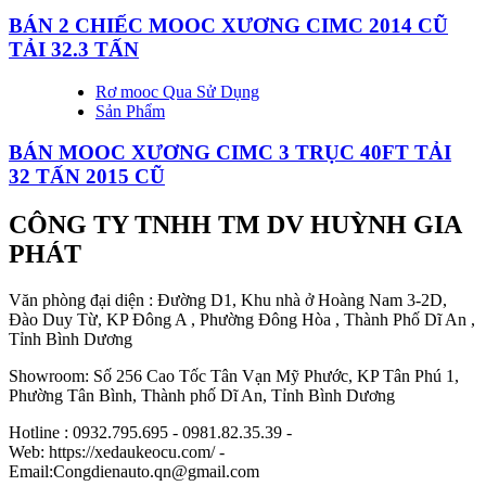
BÁN 2 CHIẾC MOOC XƯƠNG CIMC 2014 CŨ
TẢI 32.3 TẤN
Rơ mooc Qua Sử Dụng
Sản Phẩm
BÁN MOOC XƯƠNG CIMC 3 TRỤC 40FT TẢI
32 TẤN 2015 CŨ
CÔNG TY TNHH TM DV HUỲNH GIA
PHÁT
Văn phòng đại diện : Đường D1, Khu nhà ở Hoàng Nam 3-2D,
Đào Duy Từ, KP Đông A , Phường Đông Hòa , Thành Phố Dĩ An ,
Tỉnh Bình Dương
Showroom: Số 256 Cao Tốc Tân Vạn Mỹ Phước, KP Tân Phú 1,
Phường Tân Bình, Thành phố Dĩ An, Tỉnh Bình Dương
Hotline : 0932.795.695 - 0981.82.35.39 -
Web: https://xedaukeocu.com/ -
Email:Congdienauto.qn@gmail.com