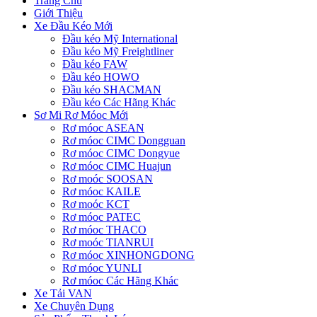
Trang Chủ
Giới Thiệu
Xe Đầu Kéo Mới
Đầu kéo Mỹ International
Đầu kéo Mỹ Freightliner
Đầu kéo FAW
Đầu kéo HOWO
Đầu kéo SHACMAN
Đầu kéo Các Hãng Khác
Sơ Mi Rơ Móoc Mới
Rơ móoc ASEAN
Rơ móoc CIMC Dongguan
Rơ móoc CIMC Dongyue
Rơ móoc CIMC Huajun
Rơ moóc SOOSAN
Rơ móoc KAILE
Rơ moóc KCT
Rơ móoc PATEC
Rơ móoc THACO
Rơ moóc TIANRUI
Rơ móoc XINHONGDONG
Rơ móoc YUNLI
Rơ móoc Các Hãng Khác
Xe Tải VAN
Xe Chuyên Dụng