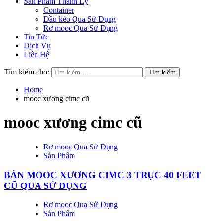
Sản Phẩm Thanh Lý
Container
Đầu kéo Qua Sử Dụng
Rơ mooc Qua Sử Dụng
Tin Tức
Dịch Vụ
Liên Hệ
Tìm kiếm cho:
Home
mooc xương cimc cũ
mooc xương cimc cũ
Rơ mooc Qua Sử Dụng
Sản Phẩm
BÁN MOOC XƯƠNG CIMC 3 TRỤC 40 FEET
CŨ QUA SỬ DỤNG
Rơ mooc Qua Sử Dụng
Sản Phẩm