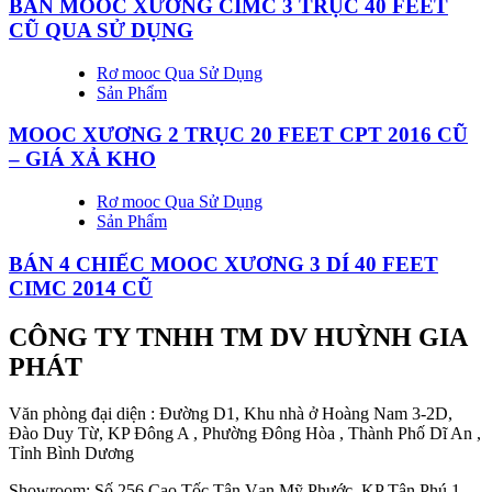
BÁN MOOC XƯƠNG CIMC 3 TRỤC 40 FEET
CŨ QUA SỬ DỤNG
Rơ mooc Qua Sử Dụng
Sản Phẩm
MOOC XƯƠNG 2 TRỤC 20 FEET CPT 2016 CŨ
– GIÁ XẢ KHO
Rơ mooc Qua Sử Dụng
Sản Phẩm
BÁN 4 CHIẾC MOOC XƯƠNG 3 DÍ 40 FEET
CIMC 2014 CŨ
CÔNG TY TNHH TM DV HUỲNH GIA
PHÁT
Văn phòng đại diện : Đường D1, Khu nhà ở Hoàng Nam 3-2D,
Đào Duy Từ, KP Đông A , Phường Đông Hòa , Thành Phố Dĩ An ,
Tỉnh Bình Dương
Showroom: Số 256 Cao Tốc Tân Vạn Mỹ Phước, KP Tân Phú 1,