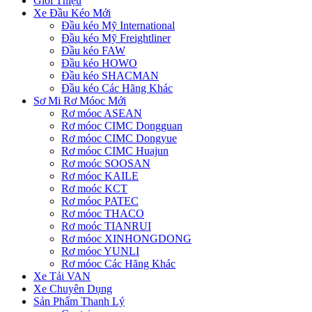
Giới Thiệu
Xe Đầu Kéo Mới
Đầu kéo Mỹ International
Đầu kéo Mỹ Freightliner
Đầu kéo FAW
Đầu kéo HOWO
Đầu kéo SHACMAN
Đầu kéo Các Hãng Khác
Sơ Mi Rơ Móoc Mới
Rơ móoc ASEAN
Rơ móoc CIMC Dongguan
Rơ móoc CIMC Dongyue
Rơ móoc CIMC Huajun
Rơ moóc SOOSAN
Rơ móoc KAILE
Rơ moóc KCT
Rơ móoc PATEC
Rơ móoc THACO
Rơ moóc TIANRUI
Rơ móoc XINHONGDONG
Rơ móoc YUNLI
Rơ móoc Các Hãng Khác
Xe Tải VAN
Xe Chuyên Dụng
Sản Phẩm Thanh Lý