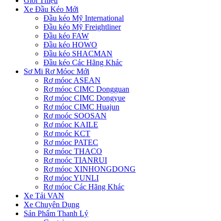
Giới Thiệu
Xe Đầu Kéo Mới
Đầu kéo Mỹ International
Đầu kéo Mỹ Freightliner
Đầu kéo FAW
Đầu kéo HOWO
Đầu kéo SHACMAN
Đầu kéo Các Hãng Khác
Sơ Mi Rơ Móoc Mới
Rơ móoc ASEAN
Rơ móoc CIMC Dongguan
Rơ móoc CIMC Dongyue
Rơ móoc CIMC Huajun
Rơ moóc SOOSAN
Rơ móoc KAILE
Rơ moóc KCT
Rơ móoc PATEC
Rơ móoc THACO
Rơ moóc TIANRUI
Rơ móoc XINHONGDONG
Rơ móoc YUNLI
Rơ móoc Các Hãng Khác
Xe Tải VAN
Xe Chuyên Dụng
Sản Phẩm Thanh Lý