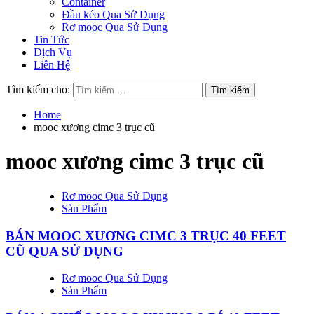
Container
Đầu kéo Qua Sử Dụng
Rơ mooc Qua Sử Dụng
Tin Tức
Dịch Vụ
Liên Hệ
Tìm kiếm cho:
Home
mooc xương cimc 3 trục cũ
mooc xương cimc 3 trục cũ
Rơ mooc Qua Sử Dụng
Sản Phẩm
BÁN MOOC XƯƠNG CIMC 3 TRỤC 40 FEET
CŨ QUA SỬ DỤNG
Rơ mooc Qua Sử Dụng
Sản Phẩm