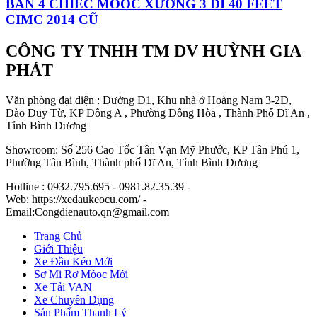
BÁN 4 CHIẾC MOOC XƯƠNG 3 DÍ 40 FEET
CIMC 2014 CŨ
CÔNG TY TNHH TM DV HUỲNH GIA
PHÁT
Văn phòng đại diện : Đường D1, Khu nhà ở Hoàng Nam 3-2D,
Đào Duy Từ, KP Đông A , Phường Đông Hòa , Thành Phố Dĩ An ,
Tỉnh Bình Dương
Showroom: Số 256 Cao Tốc Tân Vạn Mỹ Phước, KP Tân Phú 1,
Phường Tân Bình, Thành phố Dĩ An, Tỉnh Bình Dương
Hotline : 0932.795.695 - 0981.82.35.39 -
Web: https://xedaukeocu.com/ -
Email:Congdienauto.qn@gmail.com
Trang Chủ
Giới Thiệu
Xe Đầu Kéo Mới
Sơ Mi Rơ Móoc Mới
Xe Tải VAN
Xe Chuyên Dụng
Sản Phẩm Thanh Lý