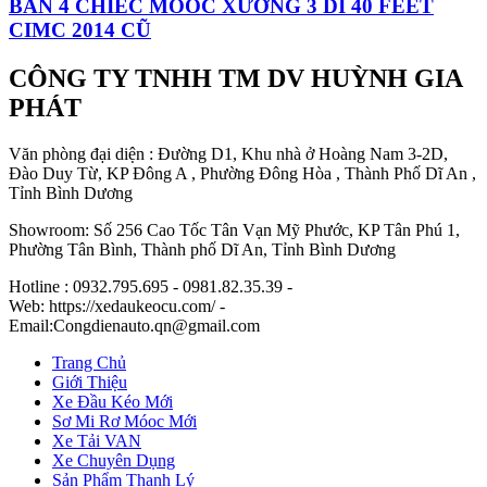
BÁN 4 CHIẾC MOOC XƯƠNG 3 DÍ 40 FEET
CIMC 2014 CŨ
CÔNG TY TNHH TM DV HUỲNH GIA
PHÁT
Văn phòng đại diện : Đường D1, Khu nhà ở Hoàng Nam 3-2D,
Đào Duy Từ, KP Đông A , Phường Đông Hòa , Thành Phố Dĩ An ,
Tỉnh Bình Dương
Showroom: Số 256 Cao Tốc Tân Vạn Mỹ Phước, KP Tân Phú 1,
Phường Tân Bình, Thành phố Dĩ An, Tỉnh Bình Dương
Hotline : 0932.795.695 - 0981.82.35.39 -
Web: https://xedaukeocu.com/ -
Email:Congdienauto.qn@gmail.com
Trang Chủ
Giới Thiệu
Xe Đầu Kéo Mới
Sơ Mi Rơ Móoc Mới
Xe Tải VAN
Xe Chuyên Dụng
Sản Phẩm Thanh Lý