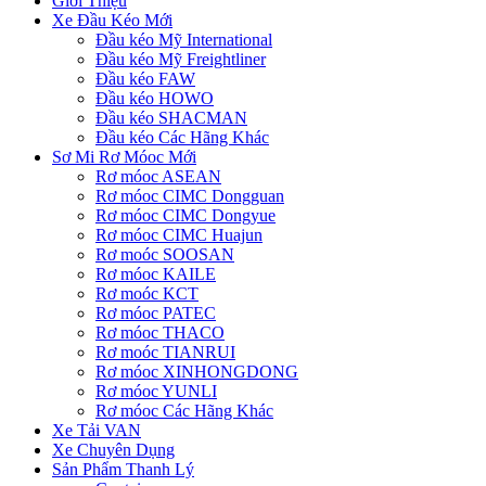
Giới Thiệu
Xe Đầu Kéo Mới
Đầu kéo Mỹ International
Đầu kéo Mỹ Freightliner
Đầu kéo FAW
Đầu kéo HOWO
Đầu kéo SHACMAN
Đầu kéo Các Hãng Khác
Sơ Mi Rơ Móoc Mới
Rơ móoc ASEAN
Rơ móoc CIMC Dongguan
Rơ móoc CIMC Dongyue
Rơ móoc CIMC Huajun
Rơ moóc SOOSAN
Rơ móoc KAILE
Rơ moóc KCT
Rơ móoc PATEC
Rơ móoc THACO
Rơ moóc TIANRUI
Rơ móoc XINHONGDONG
Rơ móoc YUNLI
Rơ móoc Các Hãng Khác
Xe Tải VAN
Xe Chuyên Dụng
Sản Phẩm Thanh Lý