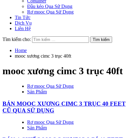
Container
Đầu kéo Qua Sử Dụng
Rơ mooc Qua Sử Dụng
Tin Tức
Dịch Vụ
Liên Hệ
Tìm kiếm cho:
Home
mooc xương cimc 3 trục 40ft
mooc xương cimc 3 trục 40ft
Rơ mooc Qua Sử Dụng
Sản Phẩm
BÁN MOOC XƯƠNG CIMC 3 TRỤC 40 FEET
CŨ QUA SỬ DỤNG
Rơ mooc Qua Sử Dụng
Sản Phẩm