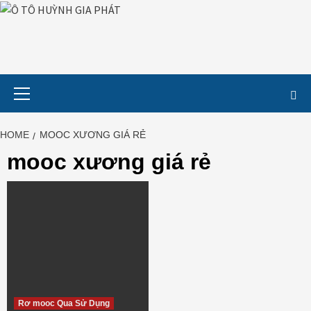
Skip
to
content
Primary
Menu
HOME
MOOC XƯƠNG GIÁ RẺ
mooc xương giá rẻ
Rơ mooc Qua Sử Dụng