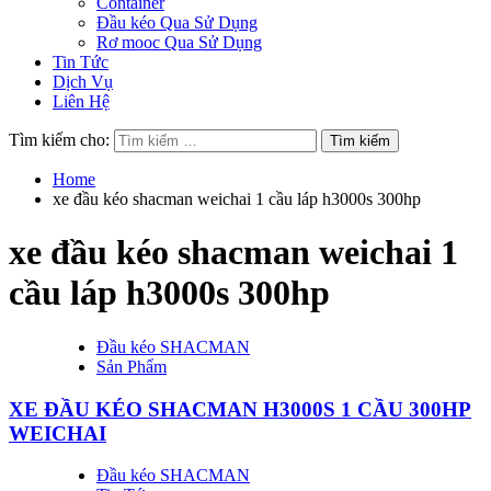
Container
Đầu kéo Qua Sử Dụng
Rơ mooc Qua Sử Dụng
Tin Tức
Dịch Vụ
Liên Hệ
Tìm kiếm cho:
Home
xe đầu kéo shacman weichai 1 cầu láp h3000s 300hp
xe đầu kéo shacman weichai 1
cầu láp h3000s 300hp
Đầu kéo SHACMAN
Sản Phẩm
XE ĐẦU KÉO SHACMAN H3000S 1 CẦU 300HP
WEICHAI
Đầu kéo SHACMAN