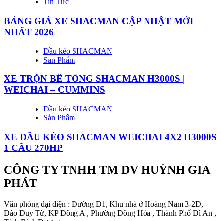
Tin Tức
BẢNG GIÁ XE SHACMAN CẬP NHẬT MỚI
NHẤT 2026
Đầu kéo SHACMAN
Sản Phẩm
XE TRỘN BÊ TÔNG SHACMAN H3000S |
WEICHAI – CUMMINS
Đầu kéo SHACMAN
Sản Phẩm
XE ĐẦU KÉO SHACMAN WEICHAI 4X2 H3000S
1 CẦU 270HP
CÔNG TY TNHH TM DV HUỲNH GIA
PHÁT
Văn phòng đại diện : Đường D1, Khu nhà ở Hoàng Nam 3-2D,
Đào Duy Từ, KP Đông A , Phường Đông Hòa , Thành Phố Dĩ An ,