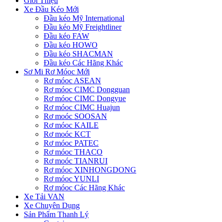
Giới Thiệu
Xe Đầu Kéo Mới
Đầu kéo Mỹ International
Đầu kéo Mỹ Freightliner
Đầu kéo FAW
Đầu kéo HOWO
Đầu kéo SHACMAN
Đầu kéo Các Hãng Khác
Sơ Mi Rơ Móoc Mới
Rơ móoc ASEAN
Rơ móoc CIMC Dongguan
Rơ móoc CIMC Dongyue
Rơ móoc CIMC Huajun
Rơ moóc SOOSAN
Rơ móoc KAILE
Rơ moóc KCT
Rơ móoc PATEC
Rơ móoc THACO
Rơ moóc TIANRUI
Rơ móoc XINHONGDONG
Rơ móoc YUNLI
Rơ móoc Các Hãng Khác
Xe Tải VAN
Xe Chuyên Dụng
Sản Phẩm Thanh Lý