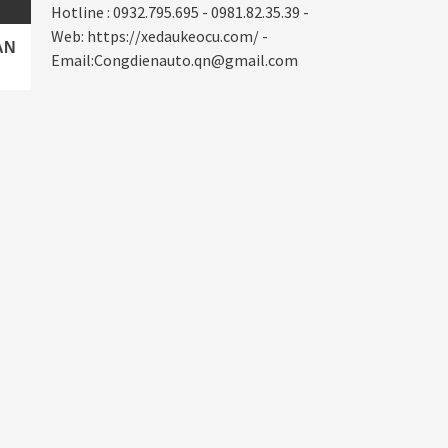
Hotline : 0932.795.695 - 0981.82.35.39 -
Web: https://xedaukeocu.com/ -
AN
Email:Congdienauto.qn@gmail.com