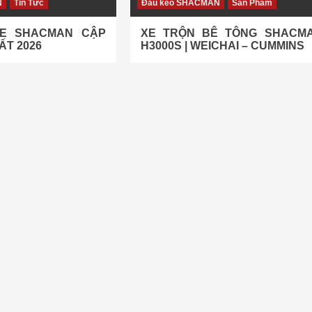
N
Tin Tức
Đầu kéo SHACMAN
Sản Phẩm
XE SHACMAN CẬP
XE TRỘN BÊ TÔNG SHACM
ẤT 2026
H3000S | WEICHAI – CUMMINS