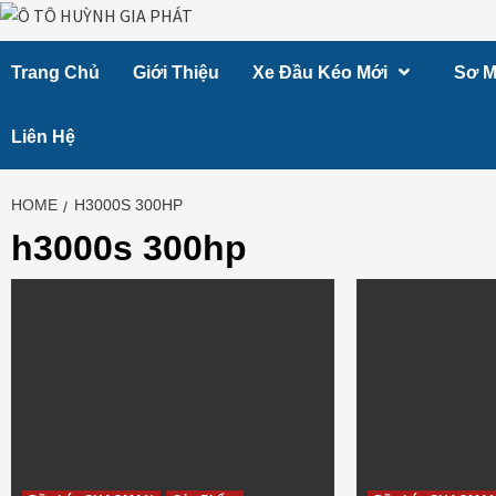
Skip
to
Trang Chủ
Giới Thiệu
Xe Đầu Kéo Mới
Sơ M
content
Liên Hệ
HOME
H3000S 300HP
h3000s 300hp