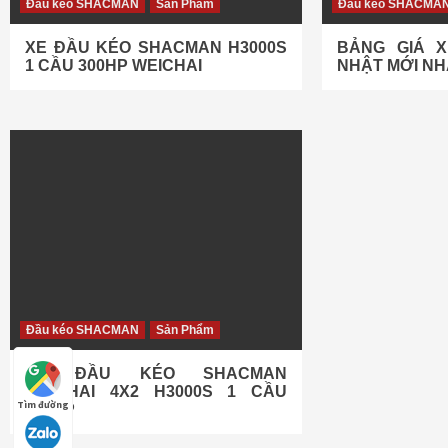
Đầu kéo SHACMAN
Sản Phẩm
Đầu kéo SHACMA
XE ĐẦU KÉO SHACMAN H3000S
BẢNG GIÁ 
1 CẦU 300HP WEICHAI
NHẬT MỚI NH
Đầu kéo SHACMAN
Sản Phẩm
XE ĐẦU KÉO SHACMAN
WEICHAI 4X2 H3000S 1 CẦU
Tìm đường
270HP