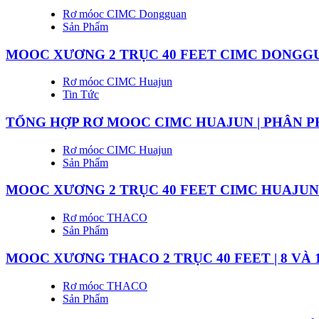
Rơ móoc CIMC Dongguan
Sản Phẩm
MOOC XƯƠNG 2 TRỤC 40 FEET CIMC DONGG
Rơ móoc CIMC Huajun
Tin Tức
TỔNG HỢP RƠ MOOC CIMC HUAJUN | PHÂN P
Rơ móoc CIMC Huajun
Sản Phẩm
MOOC XƯƠNG 2 TRỤC 40 FEET CIMC HUAJUN
Rơ móoc THACO
Sản Phẩm
MOOC XƯƠNG THACO 2 TRỤC 40 FEET | 8 VÀ 
Rơ móoc THACO
Sản Phẩm