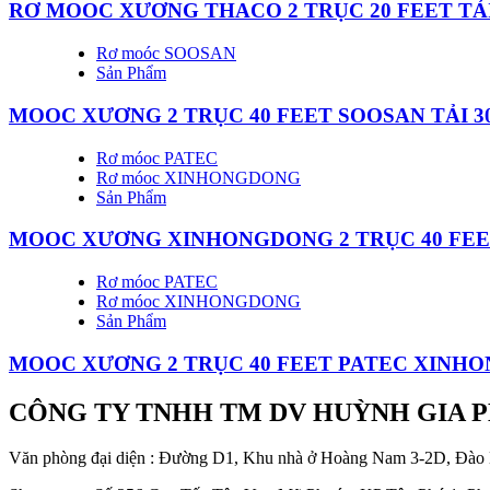
RƠ MOOC XƯƠNG THACO 2 TRỤC 20 FEET TẢI
Rơ moóc SOOSAN
Sản Phẩm
MOOC XƯƠNG 2 TRỤC 40 FEET SOOSAN TẢI 3
Rơ móoc PATEC
Rơ móoc XINHONGDONG
Sản Phẩm
MOOC XƯƠNG XINHONGDONG 2 TRỤC 40 FEET
Rơ móoc PATEC
Rơ móoc XINHONGDONG
Sản Phẩm
MOOC XƯƠNG 2 TRỤC 40 FEET PATEC XINH
CÔNG TY TNHH TM DV HUỲNH GIA 
Văn phòng đại diện : Đường D1, Khu nhà ở Hoàng Nam 3-2D, Đào