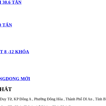
 30.6 TẤN
0 TẤN
 8 -12 KHÓA
ONGDONG MỚI
PHÁT
 Duy Từ, KP Đông A , Phường Đông Hòa , Thành Phố Dĩ An , Tỉnh 