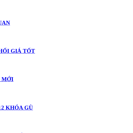
UAN
HỐI GIÁ TỐT
 MỚI
12 KHÓA GÙ