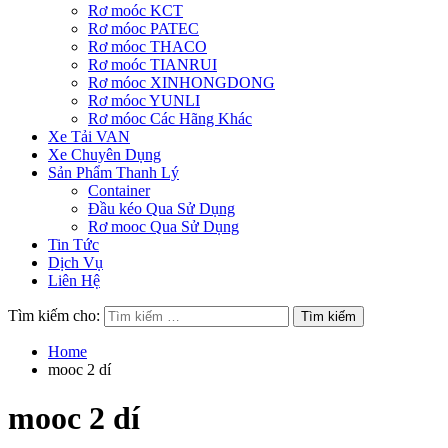
Rơ moóc KCT
Rơ móoc PATEC
Rơ móoc THACO
Rơ moóc TIANRUI
Rơ móoc XINHONGDONG
Rơ móoc YUNLI
Rơ móoc Các Hãng Khác
Xe Tải VAN
Xe Chuyên Dụng
Sản Phẩm Thanh Lý
Container
Đầu kéo Qua Sử Dụng
Rơ mooc Qua Sử Dụng
Tin Tức
Dịch Vụ
Liên Hệ
Tìm kiếm cho:
Home
mooc 2 dí
mooc 2 dí