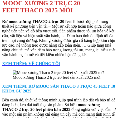
MOOC XƯƠNG 2 TRỤC 20
FEET THACO 2025 MỚI
Rơ mooc xương THACO 2 trục 20 feet
là bước đột phá trong
thiết kế phương tiện vận tải – Một sự kết hợp hoàn hảo giữa công
nghệ tiên tiến và độ bền vượt trội. Sản phẩm được tối ưu hóa về kết
cấu, vật liệu và hiệu suất vận hành, … Đảm bảo tính ổn định tối đa
trên mọi cung đường. Khung xương được gia cố bằng hợp kim chịu
lực cao, hệ thống treo được nâng cấp toàn diện, … Giúp tăng khả
năng chịu tải mà vẫn đảm bảo trọng lượng tối ưu, mang lại hiệu suất
vận hành mạnh mẽ và tiết kiệm nhiên liệu đáng kể.
XEM THÊM: VỀ CHÚNG TÔI
Mooc xương Thaco 2 trục 20 feet sản xuất 2025 mới
XEM THÊM: RƠ MOOC SÀN THACO 3 TRỤC 45 FEET 10
KHÓA GÙ 2025
Bên cạnh đó, thiết kế thông minh giúp quá trình lắp đặt và bảo trì dễ
dàng hơn, kéo dài tuổi thọ sản phẩm. Sở hữu
mooc xương
THACO 2 trục 20 feet phiên bản 2025
đồng nghĩa với việc đầu tư
vào một sản phẩm không chỉ đáng tin cậy mà còn mang tính kinh tế