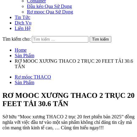
Container
Đầu kéo Qua Sử Dụng
Rơ mooc Qua Sử Dụng
Tin Tức
Dịch Vụ
Liên Hệ
Tìm kiếm cho:
Home
Sản Phẩm
RƠ MOOC XƯƠNG THACO 2 TRỤC 20 FEET TẢI 30.6
TẤN
Rơ móoc THACO
Sản Phẩm
RƠ MOOC XƯƠNG THACO 2 TRỤC 20
FEET TẢI 30.6 TẤN
Sở hữu “Mooc xương THACO 2 trục 20 feet phiên bản 2025” đồng
nghĩa với việc đầu tư vào một sản phẩm không chỉ đáng tin cậy mà
còn mang tính kinh tế cao, … Cùng tìm hiểu ngay!!!