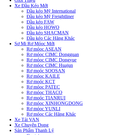
Giới Thiệu
Xe Đầu Kéo Mới
Đầu kéo Mỹ International
Đầu kéo Mỹ Freightliner
Đầu kéo FAW
Đầu kéo HOWO
Đầu kéo SHACMAN
Đầu kéo Các Hãng Khác
Sơ Mi Rơ Móoc Mới
Rơ móoc ASEAN
Rơ móoc CIMC Dongguan
Rơ móoc CIMC Dongyue
Rơ móoc CIMC Huajun
Rơ moóc SOOSAN
Rơ móoc KAILE
Rơ moóc KCT
Rơ móoc PATEC
Rơ móoc THACO
Rơ moóc TIANRUI
Rơ móoc XINHONGDONG
Rơ móoc YUNLI
Rơ móoc Các Hãng Khác
Xe Tải VAN
Xe Chuyên Dụng
Sản Phẩm Thanh Lý