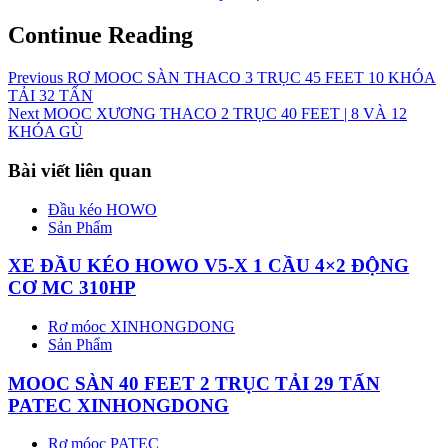
Continue Reading
Previous
RƠ MOOC SÀN THACO 3 TRỤC 45 FEET 10 KHÓA
TẢI 32 TẤN
Next
MOOC XƯƠNG THACO 2 TRỤC 40 FEET | 8 VÀ 12
KHÓA GÙ
Bài viết liên quan
Đầu kéo HOWO
Sản Phẩm
XE ĐẦU KÉO HOWO V5-X 1 CẦU 4×2 ĐỘNG
CƠ MC 310HP
Rơ móoc XINHONGDONG
Sản Phẩm
MOOC SÀN 40 FEET 2 TRỤC TẢI 29 TẤN
PATEC XINHONGDONG
Rơ móoc PATEC