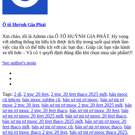
Ô tô Huỳnh Gia Phát
Xin chào, tôi là Admin của Ô TÔ HUỲNH GIA PHÁT. Hy vọng
với những thông tin hữu ích được tích lũy trong suốt quá trình làm
việc của tôi có thể hữu ích với các bạn đọc. Giúp các bạn vận hành
xe tốt hơn – Và có 1 quyết định đúng đắn khi chọn mua sản phẩm!!!
See author's posts
Tags:
2 dí
,
2 trục 20 feet
,
2 trục 20 feet thaco 2025 mới
,
bán mooc
cũ tphcm
,
bán mooc xương cũ
,
bán sơ mi rơ mooc
,
bán sơ mi rơ
mooc 2 trục 20 feet
,
bán sơ mi rơ mooc 2 trục 20 feet 2025 mới
,
bán
sơ mi rơ mooc 2 trục 20 feet thaco
,
bán sơ mi rơ mooc 20 feet
,
bán
sơ mi rơ mooc 20 feet 2025 mới
,
bán sơ mi rơ mooc 20 feet thaco
,
bán sơ mi rơ mooc 20 feet thaco 2025 mới
,
bán sơ mi rơ mooc 20
feet thaco mới
,
bán sơ mi rơ mooc cũ
,
bán sơ mi rơ mooc thaco
,
bán
sơ mi rơ mooc thaco 2 trục 20 feet
,
bán sơ mi rơ mooc thaco 2025
,