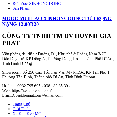
Rơ móoc XINHONGDONG
Sản Phẩm
MOOC MUI LÀO XINHONGDONG TỰ TRỌNG
NẶNG 12.00R20
CÔNG TY TNHH TM DV HUỲNH GIA
PHÁT
Văn phòng đại diện : Đường D1, Khu nhà ở Hoàng Nam 3-2D,
Đào Duy Từ, KP Đông A , Phường Đông Hòa , Thành Phố Dĩ An ,
Tỉnh Bình Dương
Showroom: Số 256 Cao Tốc Tân Vạn Mỹ Phước, KP Tân Phú 1,
Phường Tân Bình, Thành phố Dĩ An, Tỉnh Bình Dương
Hotline : 0932.795.695 - 0981.82.35.39 -
Web: https://xedaukeocu.com/ -
Email:Congdienauto.qn@gmail.com
Trang Chủ
Giới Thiệu
Xe Đầu Kéo Mới