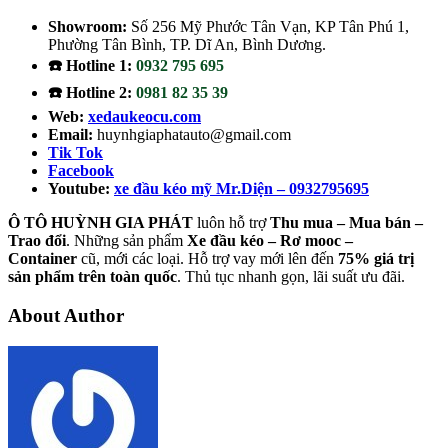
Showroom:
Số 256 Mỹ Phước Tân Vạn, KP Tân Phú 1,
Phường Tân Bình, TP. Dĩ An, Bình Dương.
☎️ Hotline 1:
0932 795 695
☎️ Hotline 2:
0981 82 35 39
Web:
xedaukeocu.com
Email:
huynhgiaphatauto@gmail.com
Tik Tok
Facebook
Youtube:
xe đầu kéo mỹ Mr.Diện – 0932795695
Ô TÔ HUỲNH GIA PHÁT
luôn hỗ trợ
Thu mua – Mua bán –
Trao
đổi
. Những sản phẩm
Xe đầu kéo – Rơ mooc –
Container
cũ, mới các loại. Hỗ trợ vay mới lên đến
75% giá trị
sản phẩm trên toàn quốc
. Thủ tục nhanh gọn, lãi suất ưu đãi.
About Author