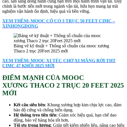
cao, sẵn sàng đồng hành cùng bạn trên mọi hành trình vận tải. Đây
chính là bước tiến mới trong ngành vận tải, hứa hẹn mang lại trải
nghiệm vận hành ổn định, hiệu quả và bền vững.
XEM THÊM: MOOC CỔ CÒ 3 TRỤC 50 FEET CIMC –
XINHONGDONG
Bảng vẽ kỹ thuật + Thông số chuẩn của mooc xương
Thaco 2 trục 20Feet 2025 mới
XEM THÊM: MOOC XI TÉC CHỞ XI MĂNG RỜI THT
CIMC 47 KHỐI 2025 MỚI
ĐIỂM MẠNH CỦA MOOC
XƯƠNG THACO 2 TRỤC 20 FEET 2025
MỚI
Kết cấu siêu bền
: Khung xương hợp kim chịu lực cao, đảm
bảo độ cứng và chống biến dạng.
Hệ thống treo tiên tiến
: Giảm xóc hiệu quả, hạn chế dao
động, bảo vệ hàng hóa tốt hơn.
Tối ưu trọng lượng
: Giúp tiết kiệm nhiên liệu, nâng cao hiệu