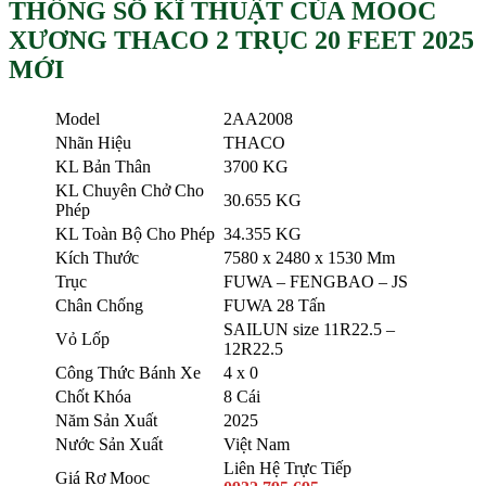
THÔNG SỐ KĨ THUẬT CỦA MOOC
XƯƠNG THACO 2 TRỤC 20 FEET 2025
MỚI
Model
2AA2008
Nhãn Hiệu
THACO
KL Bản Thân
3700 KG
KL Chuyên Chở Cho
30.655 KG
Phép
KL Toàn Bộ Cho Phép
34.355 KG
Kích Thước
7580 x 2480 x 1530 Mm
Trục
FUWA – FENGBAO – JS
Chân Chống
FUWA 28 Tấn
SAILUN size 11R22.5 –
Vỏ Lốp
12R22.5
Công Thức Bánh Xe
4 x 0
Chốt Khóa
8 Cái
Năm Sản Xuất
2025
Nước Sản Xuất
Việt Nam
Liên Hệ Trực Tiếp
Giá Rơ Mooc