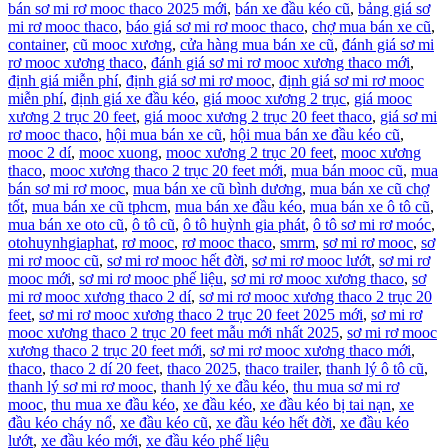
bán sơ mi rơ mooc thaco 2025 mới
,
bán xe đầu kéo cũ
,
bảng giá sơ
mi rơ mooc thaco
,
báo giá sơ mi rơ mooc thaco
,
chợ mua bán xe cũ
,
container
,
cũ mooc xương
,
cửa hàng mua bán xe cũ
,
đánh giá sơ mi
rơ mooc xương thaco
,
đánh giá sơ mi rơ mooc xương thaco mới
,
định giá miễn phí
,
định giá sơ mi rơ mooc
,
định giá sơ mi rơ mooc
miễn phí
,
định giá xe đầu kéo
,
giá mooc xương 2 trục
,
giá mooc
xương 2 trục 20 feet
,
giá mooc xương 2 trục 20 feet thaco
,
giá sơ mi
rơ mooc thaco
,
hội mua bán xe cũ
,
hội mua bán xe đầu kéo cũ
,
mooc 2 dí
,
mooc xuong
,
mooc xương 2 trục 20 feet
,
mooc xương
thaco
,
mooc xương thaco 2 trục 20 feet mới
,
mua bán mooc cũ
,
mua
bán sơ mi rơ mooc
,
mua bán xe cũ bình dương
,
mua bán xe cũ chợ
tốt
,
mua bán xe cũ tphcm
,
mua bán xe đầu kéo
,
mua bán xe ô tô cũ
,
mua bán xe oto cũ
,
ô tô cũ
,
ô tô huỳnh gia phát
,
ô tô sơ mi rơ moóc
,
otohuynhgiaphat
,
rơ mooc
,
rơ mooc thaco
,
smrm
,
sơ mi rơ mooc
,
sơ
mi rơ mooc cũ
,
sơ mi rơ mooc hết đời
,
sơ mi rơ mooc lướt
,
sơ mi rơ
mooc mới
,
sơ mi rơ mooc phế liệu
,
sơ mi rơ mooc xương thaco
,
sơ
mi rơ mooc xương thaco 2 dí
,
sơ mi rơ mooc xương thaco 2 trục 20
feet
,
sơ mi rơ mooc xương thaco 2 trục 20 feet 2025 mới
,
sơ mi rơ
mooc xương thaco 2 trục 20 feet mẫu mới nhất 2025
,
sơ mi rơ mooc
xương thaco 2 trục 20 feet mới
,
sơ mi rơ mooc xương thaco mới
,
thaco
,
thaco 2 dí 20 feet
,
thaco 2025
,
thaco trailer
,
thanh lý ô tô cũ
,
thanh lý sơ mi rơ mooc
,
thanh lý xe đầu kéo
,
thu mua sơ mi rơ
mooc
,
thu mua xe đầu kéo
,
xe đầu kéo
,
xe đầu kéo bị tai nạn
,
xe
đầu kéo cháy nổ
,
xe đầu kéo cũ
,
xe đầu kéo hết đời
,
xe đầu kéo
lướt
,
xe đầu kéo mới
,
xe đầu kéo phế liệu