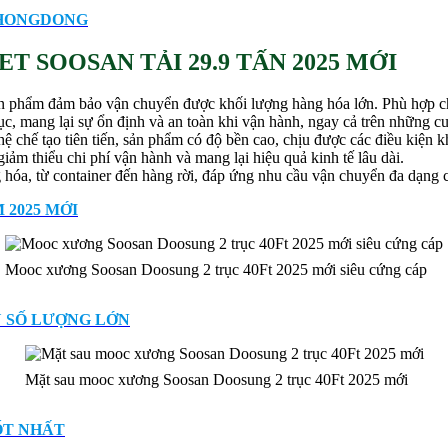
NHONGDONG
 SOOSAN TẢI 29.9 TẤN 2025 MỚI
ản phẩm đảm bảo vận chuyển được khối lượng hàng hóa lớn. Phù hợp ch
rục, mang lại sự ổn định và an toàn khi vận hành, ngay cả trên những 
 chế tạo tiên tiến, sản phẩm có độ bền cao, chịu được các điều kiện khắ
giảm thiểu chi phí vận hành và mang lại hiệu quả kinh tế lâu dài.
hóa, từ container đến hàng rời, đáp ứng nhu cầu vận chuyển đa dạng 
2025 MỚI
Mooc xương Soosan Doosung 2 trục 40Ft 2025 mới siêu cứng cáp
Ũ SỐ LƯỢNG LỚN
Mặt sau mooc xương Soosan Doosung 2 trục 40Ft 2025 mới
ỐT NHẤT