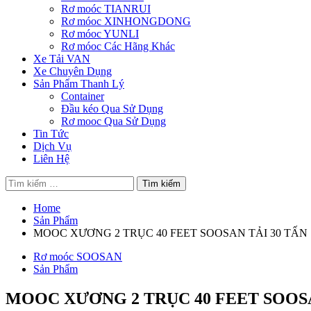
Rơ moóc TIANRUI
Rơ móoc XINHONGDONG
Rơ móoc YUNLI
Rơ móoc Các Hãng Khác
Xe Tải VAN
Xe Chuyên Dụng
Sản Phẩm Thanh Lý
Container
Đầu kéo Qua Sử Dụng
Rơ mooc Qua Sử Dụng
Tin Tức
Dịch Vụ
Liên Hệ
Tìm
kiếm
cho:
Home
Sản Phẩm
MOOC XƯƠNG 2 TRỤC 40 FEET SOOSAN TẢI 30 TẤN
Rơ moóc SOOSAN
Sản Phẩm
MOOC XƯƠNG 2 TRỤC 40 FEET SOOSA