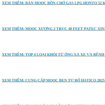
XEM THÊM: BÁN MOOC BỒN CHỞ GAS LPG HONTO 52 
XEM THÊM: MOOC XƯƠNG 2 TRỤC 40 FEET PATEC X
XEM THÊM: TOP 4 LOẠI KHÓI TỪ ỐNG XẢ XE VÀ BỆNH
XEM THÊM: CUNG CẤP MOOC BEN TỰ ĐỔ HATICO 2025