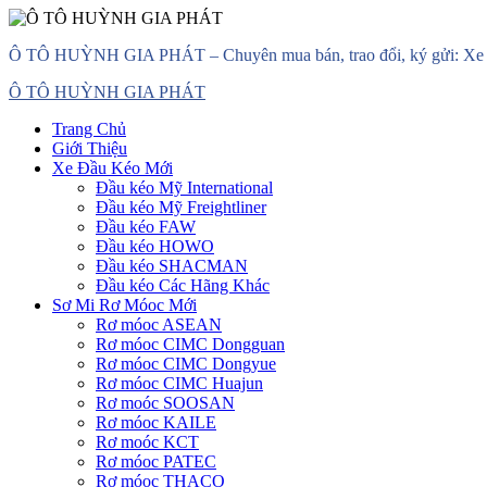
Skip
Ô TÔ HUỲNH GIA PHÁT – Chuyên mua bán, trao đổi, ký gửi: Xe đầ
to
content
Primary
Ô TÔ HUỲNH GIA PHÁT
Menu
Trang Chủ
Giới Thiệu
Xe Đầu Kéo Mới
Đầu kéo Mỹ International
Đầu kéo Mỹ Freightliner
Đầu kéo FAW
Đầu kéo HOWO
Đầu kéo SHACMAN
Đầu kéo Các Hãng Khác
Sơ Mi Rơ Móoc Mới
Rơ móoc ASEAN
Rơ móoc CIMC Dongguan
Rơ móoc CIMC Dongyue
Rơ móoc CIMC Huajun
Rơ moóc SOOSAN
Rơ móoc KAILE
Rơ moóc KCT
Rơ móoc PATEC
Rơ móoc THACO