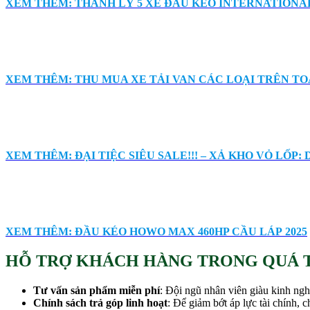
XEM THÊM: THANH LÝ 5 XE ĐẦU KÉO INTERNATIONAL
XEM THÊM: THU MUA XE TẢI VAN CÁC LOẠI TRÊN T
XEM THÊM: ĐẠI TIỆC SIÊU SALE!!! – XẢ KHO VỎ LỐP: Dou
XEM THÊM: ĐẦU KÉO HOWO MAX 460HP CẦU LÁP 2025
HỖ TRỢ KHÁCH HÀNG TRONG QUÁ 
Tư vấn sản phẩm miễn phí
: Đội ngũ nhân viên giàu kinh ng
Chính sách trả góp linh hoạt
: Để giảm bớt áp lực tài chính, 