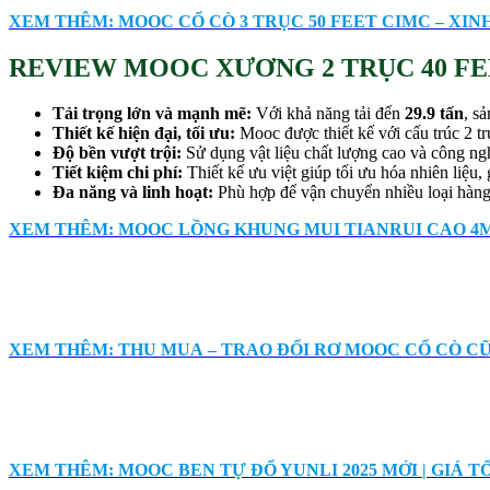
XEM THÊM: MOOC CỔ CÒ 3 TRỤC 50 FEET CIMC – XI
REVIEW MOOC XƯƠNG 2 TRỤC 40 FEET
Tải trọng lớn và mạnh mẽ:
Với khả năng tải đến
29.9 tấn
, s
Thiết kế hiện đại, tối ưu:
Mooc được thiết kế với cấu trúc 2 t
Độ bền vượt trội:
Sử dụng vật liệu chất lượng cao và công nghệ
Tiết kiệm chi phí:
Thiết kế ưu việt giúp tối ưu hóa nhiên liệu, 
Đa năng và linh hoạt:
Phù hợp để vận chuyển nhiều loại hàng 
XEM THÊM: MOOC LỒNG KHUNG MUI TIANRUI CAO 4M 
XEM THÊM: THU MUA – TRAO ĐỔI RƠ MOOC CỔ CÒ C
XEM THÊM: MOOC BEN TỰ ĐỔ YUNLI 2025 MỚI | GIÁ T