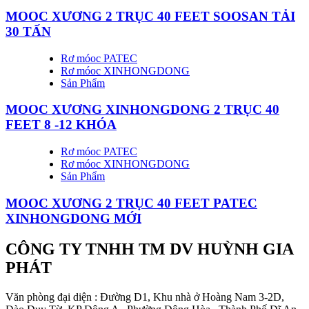
MOOC XƯƠNG 2 TRỤC 40 FEET SOOSAN TẢI
30 TẤN
Rơ móoc PATEC
Rơ móoc XINHONGDONG
Sản Phẩm
MOOC XƯƠNG XINHONGDONG 2 TRỤC 40
FEET 8 -12 KHÓA
Rơ móoc PATEC
Rơ móoc XINHONGDONG
Sản Phẩm
MOOC XƯƠNG 2 TRỤC 40 FEET PATEC
XINHONGDONG MỚI
CÔNG TY TNHH TM DV HUỲNH GIA
PHÁT
Văn phòng đại diện : Đường D1, Khu nhà ở Hoàng Nam 3-2D,