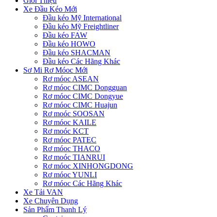
Giới Thiệu
Xe Đầu Kéo Mới
Đầu kéo Mỹ International
Đầu kéo Mỹ Freightliner
Đầu kéo FAW
Đầu kéo HOWO
Đầu kéo SHACMAN
Đầu kéo Các Hãng Khác
Sơ Mi Rơ Móoc Mới
Rơ móoc ASEAN
Rơ móoc CIMC Dongguan
Rơ móoc CIMC Dongyue
Rơ móoc CIMC Huajun
Rơ moóc SOOSAN
Rơ móoc KAILE
Rơ moóc KCT
Rơ móoc PATEC
Rơ móoc THACO
Rơ moóc TIANRUI
Rơ móoc XINHONGDONG
Rơ móoc YUNLI
Rơ móoc Các Hãng Khác
Xe Tải VAN
Xe Chuyên Dụng
Sản Phẩm Thanh Lý