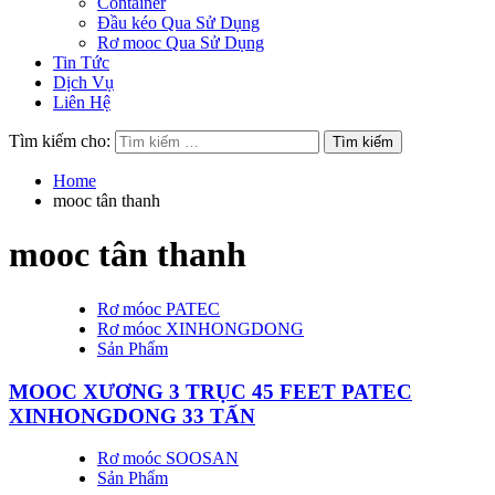
Container
Đầu kéo Qua Sử Dụng
Rơ mooc Qua Sử Dụng
Tin Tức
Dịch Vụ
Liên Hệ
Tìm kiếm cho:
Home
mooc tân thanh
mooc tân thanh
Rơ móoc PATEC
Rơ móoc XINHONGDONG
Sản Phẩm
MOOC XƯƠNG 3 TRỤC 45 FEET PATEC
XINHONGDONG 33 TẤN
Rơ moóc SOOSAN
Sản Phẩm