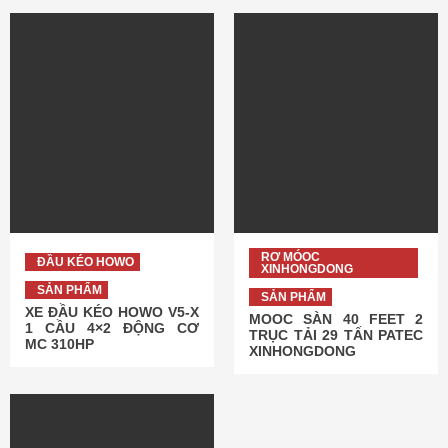
RƠ MÓOC
ĐẦU KÉO HOWO
XINHONGDONG
SẢN PHẨM
SẢN PHẨM
XE ĐẦU KÉO HOWO V5-X
MOOC SÀN 40 FEET 2
1 CẦU 4×2 ĐỘNG CƠ
TRỤC TẢI 29 TẤN PATEC
MC 310HP
XINHONGDONG