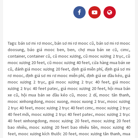
Tags:
bán sơ mi rơ mooc
,
bán sơ mi rơ mooc cũ
,
bán sơ mi rơ mooc
doosung
,
báo giá mooc ben
,
ben
,
chợ mua bán xe cũ
,
cimc
,
container
,
container cũ
,
cũ mooc xương
,
cũ mooc xương 2 trục
,
cũ
mooc xương 20 feet
,
cũ mooc xương 40 feet
,
cửa hàng mua bán xe
cũ
,
đánh giá mooc xương 20 feet
,
định giá miễn phí
,
định giá sơ mi
rơ mooc
,
định giá sơ mi rơ mooc miễn phí
,
định giá xe đầu kéo
,
giá
mooc xương 2 trục
,
giá mooc xương 2 trục 40 feet
,
giá mooc
xương 2 trục 40 feet patec
,
giá mooc xương 20 feet
,
hội mua bán
xe cũ
,
hội mua bán xe đầu kéo cũ
,
mooc 2 dí
,
mooc tân thanh
,
mooc xinhongdong
,
mooc xuong
,
mooc xuong 2 truc
,
mooc xương
2 trục 40 feet
,
mooc xương 2 trục 40 feet cimc
,
mooc xương 2 trục
40 feet mới
,
mooc xương 2 trục 40 feet patec
,
mooc xương 2 trục
40 feet xinhongdong
,
mooc xương 20 feet
,
mooc xương 20 feet
bao nhiêu
,
mooc xương 20 feet bao nhiêu tiền
,
mooc xương 40
feet
,
mooc xương kích thước 20 feet
,
mooc xương tân thanh
,
mua