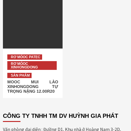
RƠ MÓOC PATEC
RƠ MÓOC
XINHONGDONG
SẢN PHẨM
MOOC MUI LÀO
XINHONGDONG TỰ
TRỌNG NẶNG 12.00R20
CÔNG TY TNHH TM DV HUỲNH GIA PHÁT
Văn phòng đại diện : Đường D1, Khu nhà ở Hoàng Nam 3-2D,