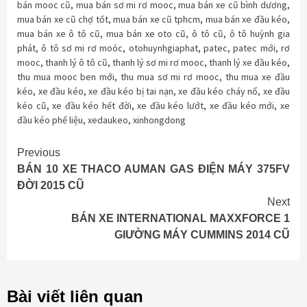
bán mooc cũ
,
mua bán sơ mi rơ mooc
,
mua bán xe cũ bình dương
,
mua bán xe cũ chợ tốt
,
mua bán xe cũ tphcm
,
mua bán xe đầu kéo
,
mua bán xe ô tô cũ
,
mua bán xe oto cũ
,
ô tô cũ
,
ô tô huỳnh gia
phát
,
ô tô sơ mi rơ moóc
,
otohuynhgiaphat
,
patec
,
patec mới
,
rơ
mooc
,
thanh lý ô tô cũ
,
thanh lý sơ mi rơ mooc
,
thanh lý xe đầu kéo
,
thu mua mooc ben mới
,
thu mua sơ mi rơ mooc
,
thu mua xe đầu
kéo
,
xe đầu kéo
,
xe đầu kéo bị tai nạn
,
xe đầu kéo cháy nổ
,
xe đầu
kéo cũ
,
xe đầu kéo hết đời
,
xe đầu kéo lướt
,
xe đầu kéo mới
,
xe
đầu kéo phế liệu
,
xedaukeo
,
xinhongdong
Continue
Previous
BÁN 10 XE THACO AUMAN GAS ĐIỆN MÁY 375FV
Reading
ĐỜI 2015 CŨ
Next
BÁN XE INTERNATIONAL MAXXFORCE 1
GIƯỜNG MÁY CUMMINS 2014 CŨ
Bài viết liên quan