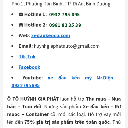
Phú 1, Phường Tân Bình, TP. Dĩ An, Bình Dương.
☎️ Hotline 1:
0932 795 695
☎️ Hotline 2:
0981 82 35 39
Web:
xedaukeocu.com
Email:
huynhgiaphatauto@gmail.com
Tik Tok
Facebook
Youtube:
xe đầu kéo mỹ Mr.Diện –
0932795695
Ô TÔ HUỲNH GIA PHÁT
luôn hỗ trợ
Thu mua – Mua
bán – Trao
đổi
. Những sản phẩm
Xe đầu kéo – Rơ
mooc – Container
cũ, mới các loại. Hỗ trợ vay mới
lên đến
75% giá trị sản phẩm trên toàn quốc
. Thủ