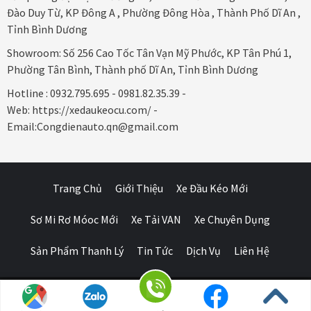
Đào Duy Từ, KP Đông A , Phường Đông Hòa , Thành Phố Dĩ An ,
Tỉnh Bình Dương
Showroom: Số 256 Cao Tốc Tân Vạn Mỹ Phước, KP Tân Phú 1,
Phường Tân Bình, Thành phố Dĩ An, Tỉnh Bình Dương
Hotline : 0932.795.695 - 0981.82.35.39 -
Web: https://xedaukeocu.com/ -
Email:Congdienauto.qn@gmail.com
Trang Chủ
Giới Thiệu
Xe Đầu Kéo Mới
Sơ Mi Rơ Móoc Mới
Xe Tải VAN
Xe Chuyên Dụng
Sản Phẩm Thanh Lý
Tin Tức
Dịch Vụ
Liên Hệ
Ô Tô Huỳnh Gia Phát
|
Xe Đầu Kéo Mỹ
by Huỳnh Gia Phát.