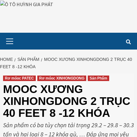
Skip
to
content
Primary
Menu
HOME
SẢN PHẨM
MOOC XƯƠNG XINHONGDONG 2 TRỤC 40
FEET 8 -12 KHÓA
Rơ móoc PATEC
Rơ móoc XINHONGDONG
Sản Phẩm
MOOC XƯƠNG
XINHONGDONG 2 TRỤC
40 FEET 8 -12 KHÓA
Sản phẩm có ba tùy chọn tải trọng 29.2 – 29.8 – 30.3
tấn và hai loại 8 – 12 khóa gù, … Đáp ứng mọi yêu