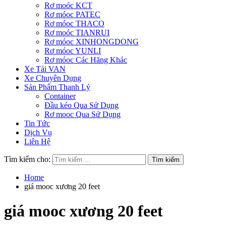
Rơ moóc KCT
Rơ móoc PATEC
Rơ móoc THACO
Rơ moóc TIANRUI
Rơ móoc XINHONGDONG
Rơ móoc YUNLI
Rơ móoc Các Hãng Khác
Xe Tải VAN
Xe Chuyên Dụng
Sản Phẩm Thanh Lý
Container
Đầu kéo Qua Sử Dụng
Rơ mooc Qua Sử Dụng
Tin Tức
Dịch Vụ
Liên Hệ
Tìm kiếm cho:
Home
giá mooc xương 20 feet
giá mooc xương 20 feet