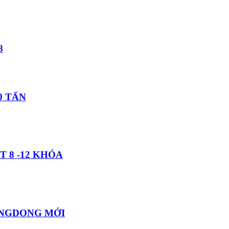
8
0 TẤN
 8 -12 KHÓA
ONGDONG MỚI