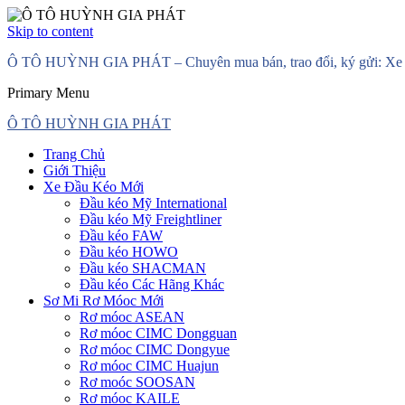
Skip to content
Ô TÔ HUỲNH GIA PHÁT – Chuyên mua bán, trao đổi, ký gửi: Xe đầ
Primary Menu
Ô TÔ HUỲNH GIA PHÁT
Trang Chủ
Giới Thiệu
Xe Đầu Kéo Mới
Đầu kéo Mỹ International
Đầu kéo Mỹ Freightliner
Đầu kéo FAW
Đầu kéo HOWO
Đầu kéo SHACMAN
Đầu kéo Các Hãng Khác
Sơ Mi Rơ Móoc Mới
Rơ móoc ASEAN
Rơ móoc CIMC Dongguan
Rơ móoc CIMC Dongyue
Rơ móoc CIMC Huajun
Rơ moóc SOOSAN
Rơ móoc KAILE