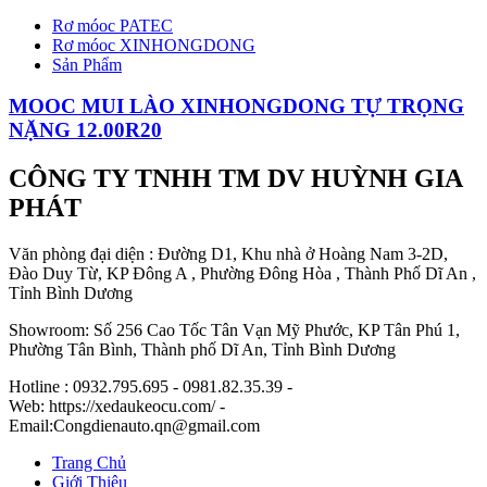
Rơ móoc PATEC
Rơ móoc XINHONGDONG
Sản Phẩm
MOOC MUI LÀO XINHONGDONG TỰ TRỌNG
NẶNG 12.00R20
CÔNG TY TNHH TM DV HUỲNH GIA
PHÁT
Văn phòng đại diện : Đường D1, Khu nhà ở Hoàng Nam 3-2D,
Đào Duy Từ, KP Đông A , Phường Đông Hòa , Thành Phố Dĩ An ,
Tỉnh Bình Dương
Showroom: Số 256 Cao Tốc Tân Vạn Mỹ Phước, KP Tân Phú 1,
Phường Tân Bình, Thành phố Dĩ An, Tỉnh Bình Dương
Hotline : 0932.795.695 - 0981.82.35.39 -
Web: https://xedaukeocu.com/ -
Email:Congdienauto.qn@gmail.com
Trang Chủ
Giới Thiệu