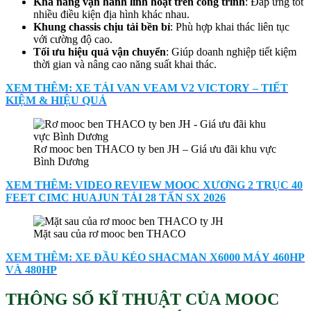
Khả năng vận hành linh hoạt trên công trình
: Đáp ứng tốt
nhiều điều kiện địa hình khác nhau.
Khung chassis chịu tải bền bỉ
: Phù hợp khai thác liên tục
với cường độ cao.
Tối ưu hiệu quả vận chuyển
: Giúp doanh nghiệp tiết kiệm
thời gian và nâng cao năng suất khai thác.
XEM THÊM: XE TẢI VAN VEAM V2 VICTORY – TIẾT
KIỆM & HIỆU QUẢ
Rơ mooc ben THACO ty ben JH – Giá ưu đãi khu vực
Bình Dương
XEM THÊM: VIDEO REVIEW MOOC XƯƠNG 2 TRỤC 40
FEET CIMC HUAJUN TẢI 28 TẤN SX 2026
Mặt sau của rơ mooc ben THACO
XEM THÊM: XE ĐẦU KÉO SHACMAN X6000 MÁY 460HP
VÀ 480HP
THÔNG SỐ KĨ THUẬT CỦA MOOC