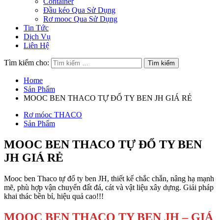
Container
Đầu kéo Qua Sử Dụng
Rơ mooc Qua Sử Dụng
Tin Tức
Dịch Vụ
Liên Hệ
Tìm kiếm cho:
Home
Sản Phẩm
MOOC BEN THACO TỰ ĐỔ TY BEN JH GIÁ RẺ
Rơ móoc THACO
Sản Phẩm
MOOC BEN THACO TỰ ĐỔ TY BEN
JH GIÁ RẺ
Mooc ben Thaco tự đổ ty ben JH, thiết kế chắc chắn, nâng hạ mạnh
mẽ, phù hợp vận chuyển đất đá, cát và vật liệu xây dựng. Giải pháp
khai thác bền bỉ, hiệu quả cao!!!
MOOC BEN THACO TY BEN JH – GIÁ