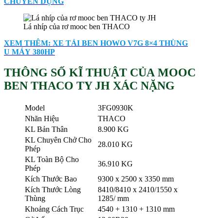
CHUYÊN DỤNG
Lá nhíp của rơ mooc ben THACO
XEM THÊM: XE TẢI BEN HOWO V7G 8×4 THÙNG
U MÁY 380HP
THÔNG SỐ KĨ THUẬT CỦA MOOC
BEN THACO TY JH XÁC NẶNG
Model
3FG0930K
Nhãn Hiệu
THACO
KL Bản Thân
8.900 KG
KL Chuyên Chở Cho
28.010 KG
Phép
KL Toàn Bộ Cho
36.910 KG
Phép
Kích Thước Bao
9300 x 2500 x 3350 mm
Kích Thước Lòng
8410/8410 x 2410/1550 x
Thùng
1285/ mm
Khoảng Cách Trục
4540 + 1310 + 1310 mm