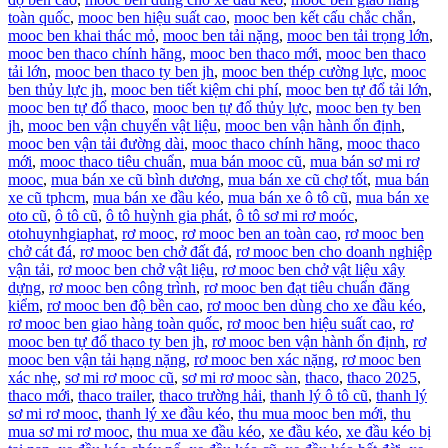
toàn quốc
,
mooc ben hiệu suất cao
,
mooc ben kết cấu chắc chắn
,
mooc ben khai thác mỏ
,
mooc ben tải nặng
,
mooc ben tải trọng lớn
,
mooc ben thaco chính hãng
,
mooc ben thaco mới
,
mooc ben thaco
tải lớn
,
mooc ben thaco ty ben jh
,
mooc ben thép cường lực
,
mooc
ben thủy lực jh
,
mooc ben tiết kiệm chi phí
,
mooc ben tự đổ tải lớn
,
mooc ben tự đổ thaco
,
mooc ben tự đổ thủy lực
,
mooc ben ty ben
jh
,
mooc ben vận chuyển vật liệu
,
mooc ben vận hành ổn định
,
mooc ben vận tải đường dài
,
mooc thaco chính hãng
,
mooc thaco
mới
,
mooc thaco tiêu chuẩn
,
mua bán mooc cũ
,
mua bán sơ mi rơ
mooc
,
mua bán xe cũ bình dương
,
mua bán xe cũ chợ tốt
,
mua bán
xe cũ tphcm
,
mua bán xe đầu kéo
,
mua bán xe ô tô cũ
,
mua bán xe
oto cũ
,
ô tô cũ
,
ô tô huỳnh gia phát
,
ô tô sơ mi rơ moóc
,
otohuynhgiaphat
,
rơ mooc
,
rơ mooc ben an toàn cao
,
rơ mooc ben
chở cát đá
,
rơ mooc ben chở đất đá
,
rơ mooc ben cho doanh nghiệp
vận tải
,
rơ mooc ben chở vật liệu
,
rơ mooc ben chở vật liệu xây
dựng
,
rơ mooc ben công trình
,
rơ mooc ben đạt tiêu chuẩn đăng
kiểm
,
rơ mooc ben độ bền cao
,
rơ mooc ben dùng cho xe đầu kéo
,
rơ mooc ben giao hàng toàn quốc
,
rơ mooc ben hiệu suất cao
,
rơ
mooc ben tự đổ thaco ty ben jh
,
rơ mooc ben vận hành ổn định
,
rơ
mooc ben vận tải hạng nặng
,
rơ mooc ben xác nặng
,
rơ mooc ben
xác nhẹ
,
sơ mi rơ mooc cũ
,
sơ mi rơ mooc sàn
,
thaco
,
thaco 2025
,
thaco mới
,
thaco trailer
,
thaco trường hải
,
thanh lý ô tô cũ
,
thanh lý
sơ mi rơ mooc
,
thanh lý xe đầu kéo
,
thu mua mooc ben mới
,
thu
mua sơ mi rơ mooc
,
thu mua xe đầu kéo
,
xe đầu kéo
,
xe đầu kéo bị