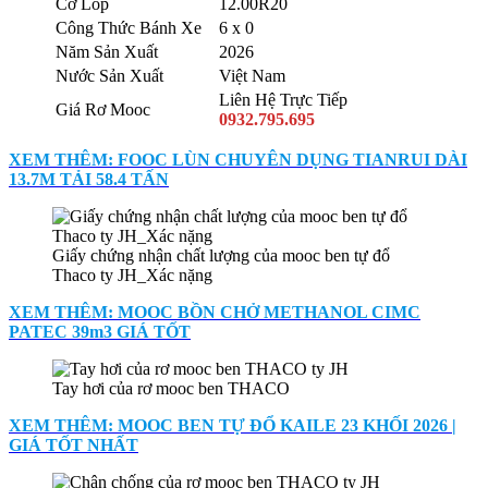
Cở Lốp
12.00R20
Công Thức Bánh Xe
6 x 0
Năm Sản Xuất
2026
Nước Sản Xuất
Việt Nam
Liên Hệ Trực Tiếp
Giá Rơ Mooc
0932.795.695
XEM THÊM: FOOC LÙN CHUYÊN DỤNG TIANRUI DÀI
13.7M TẢI 58.4 TẤN
Giấy chứng nhận chất lượng của mooc ben tự đổ
Thaco ty JH_Xác nặng
XEM THÊM: MOOC BỒN CHỞ METHANOL CIMC
PATEC 39m3 GIÁ TỐT
Tay hơi của rơ mooc ben THACO
XEM THÊM: MOOC BEN TỰ ĐỔ KAILE 23 KHỐI 2026 |
GIÁ TỐT NHẤT