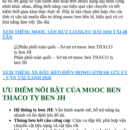
kế tối ưu giúp xe vận hành linh hoạt trên nhiều dạng địa hình công
trình khác nhau, đồng thời nâng cao hiệu quả vận chuyển và tiết
kiệm thời gian khai thác thực tế. Đây là lựa chọn phù hợp cho các
đơn vị vận tải muốn đầu tư dòng mooc ben bền bỉ, hiệu quả và có
khả năng làm việc lâu dài.
XEM THÊM: MOOC SÀN RÚT LIANGYU DÀI 16M TẢI 48
TẤN
Phân phối toàn quốc – Sơ mi rơ mooc ben THACO ty
ben JH
XEM THÊM: XE ĐẦU KÉO ĐIỆN HOWO SITRAK G7X EV
– VẬN TẢI XANH 2026
ƯU ĐIỂM NỔI BẬT CỦA MOOC BEN
THACO TY BEN JH
Hệ thống ty ben JH
:
Vận hành mạnh mẽ, hỗ trợ nâng hạ
nhanh và ổn định khi đổ tải.
Thùng ben kết cấu cứng cáp
: Chịu va đập tốt, phù hợp vận
chuyển vật liệu nặng và vật liệu rời.