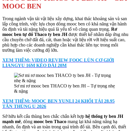
MOOC BEN
Trong ngành vận tải vật liệu xây dựng, khai thác khoáng sản và san
lấp công trình, việc lựa chọn dòng mooc ben có khả năng vận hành
ổn định và tải nặng hiệu quả là yếu tố vô cùng quan trọng.
Rơ
mooc ben tự đổ Thaco ty ben JH
được thiết kế nhằm đáp ứng nhu
cầu chuyên chở đất đá, cát, than hoặc vật liệu rời với hiệu suất cao,
phù hợp cho các doanh nghiệp cần khai thác liên tục trong môi
trường làm việc cường độ lớn.
XEM THÊM: VIDEO REVIEW FOOC LÙN CƠ GIỚI
LIANGYU 16M KÉO DÀI 20M
Sơ mi rơ mooc ben THACO ty ben JH – Tự trọng nhẹ
& nặng
XEM THÊM: MOOC BEN YUNLI 24 KHỐI TẢI 28.95
TẤN THÙNG U 2026
Sở hữu kết cấu thùng ben chắc chắn kết hợp
hệ thống ty ben JH
mạnh mẽ
, dòng
mooc ben Thaco
mang lại khả năng nâng hạ
nhanh, ổn định và an toàn trong quá trình đổ tải. Bên cạnh đó, thiết