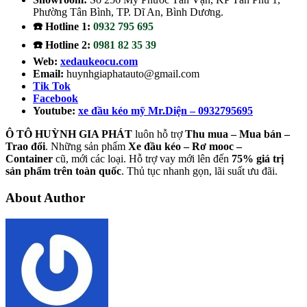
Phường Tân Bình, TP. Dĩ An, Bình Dương.
☎️ Hotline 1:
0932 795 695
☎️ Hotline 2:
0981 82 35 39
Web:
xedaukeocu.com
Email:
huynhgiaphatauto@gmail.com
Tik Tok
Facebook
Youtube:
xe đầu kéo mỹ Mr.Diện – 0932795695
Ô TÔ HUỲNH GIA PHÁT
luôn hỗ trợ
Thu mua – Mua bán –
Trao
đổi
. Những sản phẩm
Xe đầu kéo – Rơ mooc –
Container
cũ, mới các loại. Hỗ trợ vay mới lên đến
75% giá trị
sản phẩm trên toàn quốc
. Thủ tục nhanh gọn, lãi suất ưu đãi.
About Author