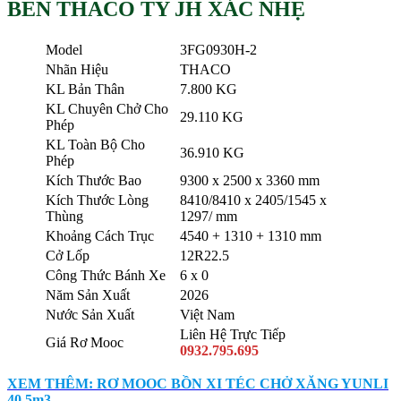
BEN THACO TY JH XÁC NHẸ
Model
3FG0930H-2
Nhãn Hiệu
THACO
KL Bản Thân
7.800 KG
KL Chuyên Chở Cho
29.110 KG
Phép
KL Toàn Bộ Cho
36.910 KG
Phép
Kích Thước Bao
9300 x 2500 x 3360 mm
Kích Thước Lòng
8410/8410 x 2405/1545 x
Thùng
1297/ mm
Khoảng Cách Trục
4540 + 1310 + 1310 mm
Cở Lốp
12R22.5
Công Thức Bánh Xe
6 x 0
Năm Sản Xuất
2026
Nước Sản Xuất
Việt Nam
Liên Hệ Trực Tiếp
Giá Rơ Mooc
0932.795.695
XEM THÊM: RƠ MOOC BỒN XI TÉC CHỞ XĂNG YUNLI
40.5m3