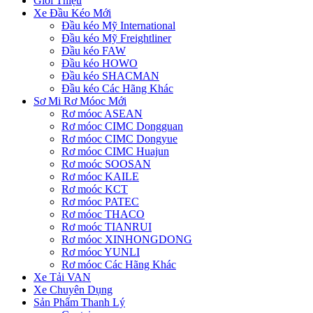
Giới Thiệu
Xe Đầu Kéo Mới
Đầu kéo Mỹ International
Đầu kéo Mỹ Freightliner
Đầu kéo FAW
Đầu kéo HOWO
Đầu kéo SHACMAN
Đầu kéo Các Hãng Khác
Sơ Mi Rơ Móoc Mới
Rơ móoc ASEAN
Rơ móoc CIMC Dongguan
Rơ móoc CIMC Dongyue
Rơ móoc CIMC Huajun
Rơ moóc SOOSAN
Rơ móoc KAILE
Rơ moóc KCT
Rơ móoc PATEC
Rơ móoc THACO
Rơ moóc TIANRUI
Rơ móoc XINHONGDONG
Rơ móoc YUNLI
Rơ móoc Các Hãng Khác
Xe Tải VAN
Xe Chuyên Dụng
Sản Phẩm Thanh Lý