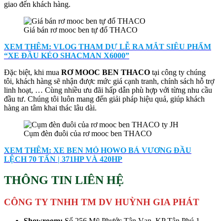
giao đến khách hàng.
Giá bán rơ mooc ben tự đổ THACO
XEM THÊM: VLOG THAM DỰ LỄ RA MẮT SIÊU PHẨM
“XE ĐẦU KÉO SHACMAN X6000”
Đặc biệt, khi mua
RƠ MOOC BEN THACO
tại công ty chúng
tôi, khách hàng sẽ nhận được mức giá cạnh tranh, chính sách hỗ trợ
linh hoạt, … Cùng nhiều ưu đãi hấp dẫn phù hợp với từng nhu cầu
đầu tư. Chúng tôi luôn mang đến giải pháp hiệu quả, giúp khách
hàng an tâm khai thác lâu dài.
Cụm đèn đuôi của rơ mooc ben THACO
XEM THÊM: XE BEN MỎ HOWO BÁ VƯƠNG ĐẦU
LỆCH 70 TẤN | 371HP VÀ 420HP
THÔNG TIN LIÊN HỆ
CÔNG TY TNHH TM DV HUỲNH GIA PHÁT
Showroom:
Số 256 Mỹ Phước Tân Vạn, KP Tân Phú 1,