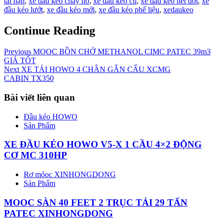
tai nạn
,
xe đầu kéo cháy nổ
,
xe đầu kéo cũ
,
xe đầu kéo hết đời
,
xe
đầu kéo lướt
,
xe đầu kéo mới
,
xe đầu kéo phế liệu
,
xedaukeo
Continue Reading
Previous
MOOC BỒN CHỞ METHANOL CIMC PATEC 39m3
GIÁ TỐT
Next
XE TẢI HOWO 4 CHÂN GẮN CẨU XCMG
CABIN TX350
Bài viết liên quan
Đầu kéo HOWO
Sản Phẩm
XE ĐẦU KÉO HOWO V5-X 1 CẦU 4×2 ĐỘNG
CƠ MC 310HP
Rơ móoc XINHONGDONG
Sản Phẩm
MOOC SÀN 40 FEET 2 TRỤC TẢI 29 TẤN
PATEC XINHONGDONG