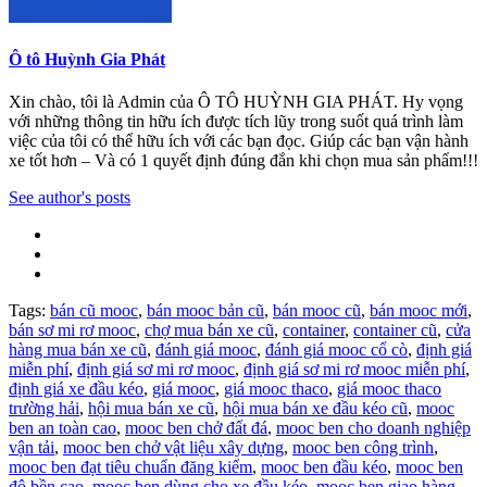
Ô tô Huỳnh Gia Phát
Xin chào, tôi là Admin của Ô TÔ HUỲNH GIA PHÁT. Hy vọng
với những thông tin hữu ích được tích lũy trong suốt quá trình làm
việc của tôi có thể hữu ích với các bạn đọc. Giúp các bạn vận hành
xe tốt hơn – Và có 1 quyết định đúng đắn khi chọn mua sản phẩm!!!
See author's posts
Tags:
bán cũ mooc
,
bán mooc bản cũ
,
bán mooc cũ
,
bán mooc mới
,
bán sơ mi rơ mooc
,
chợ mua bán xe cũ
,
container
,
container cũ
,
cửa
hàng mua bán xe cũ
,
đánh giá mooc
,
đánh giá mooc cổ cò
,
định giá
miễn phí
,
định giá sơ mi rơ mooc
,
định giá sơ mi rơ mooc miễn phí
,
định giá xe đầu kéo
,
giá mooc
,
giá mooc thaco
,
giá mooc thaco
trường hải
,
hội mua bán xe cũ
,
hội mua bán xe đầu kéo cũ
,
mooc
ben an toàn cao
,
mooc ben chở đất đá
,
mooc ben cho doanh nghiệp
vận tải
,
mooc ben chở vật liệu xây dựng
,
mooc ben công trình
,
mooc ben đạt tiêu chuẩn đăng kiểm
,
mooc ben đầu kéo
,
mooc ben
độ bền cao
,
mooc ben dùng cho xe đầu kéo
,
mooc ben giao hàng