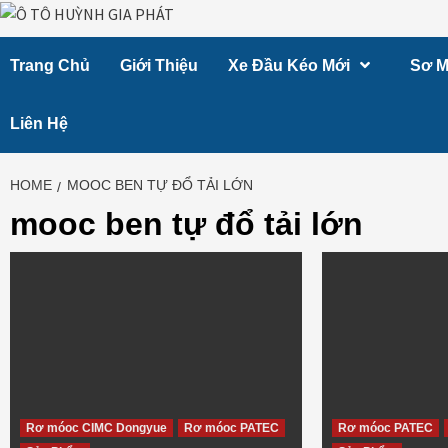
Skip
to
Trang Chủ
Giới Thiệu
Xe Đầu Kéo Mới
Sơ M
content
Liên Hệ
HOME
MOOC BEN TỰ ĐỔ TẢI LỚN
mooc ben tự đổ tải lớn
Rơ móoc CIMC Dongyue
Rơ móoc PATEC
Rơ móoc PATEC