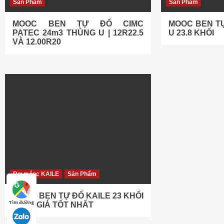
Sản Phẩm
Sản Phẩm
MOOC BEN TỰ ĐỔ CIMC
MOOC BEN T
PATEC 24m3 THÙNG U | 12R22.5
U 23.8 KHỐI
VÀ 12.00R20
Rơ móoc KAILE
Sản Phẩm
MOOC BEN TỰ ĐỔ KAILE 23 KHỐI
Tìm đường
2026 | GIÁ TỐT NHẤT