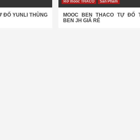
Rơ móoc THACO
Sản Phẩm
Ự ĐỔ YUNLI THÙNG
MOOC BEN THACO TỰ ĐỔ 
BEN JH GIÁ RẺ