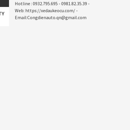
Hotline : 0932.795.695 - 0981.82.35.39 -
Web: https://xedaukeocu.com/ -
TY
Email:Congdienauto.qn@gmail.com