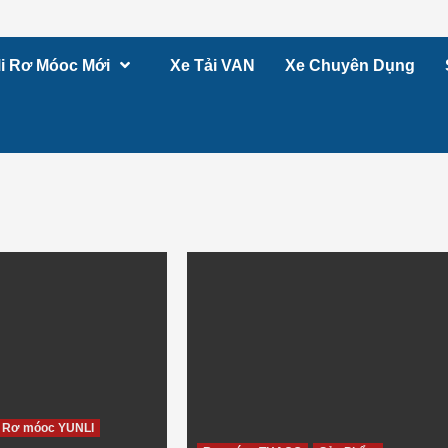
i Rơ Móoc Mới
Xe Tải VAN
Xe Chuyên Dụng
Rơ móoc YUNLI