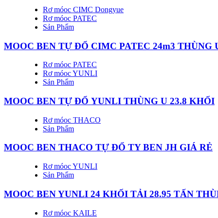
Rơ móoc CIMC Dongyue
Rơ móoc PATEC
Sản Phẩm
MOOC BEN TỰ ĐỔ CIMC PATEC 24m3 THÙNG U |
Rơ móoc PATEC
Rơ móoc YUNLI
Sản Phẩm
MOOC BEN TỰ ĐỔ YUNLI THÙNG U 23.8 KHỐI
Rơ móoc THACO
Sản Phẩm
MOOC BEN THACO TỰ ĐỔ TY BEN JH GIÁ RẺ
Rơ móoc YUNLI
Sản Phẩm
MOOC BEN YUNLI 24 KHỐI TẢI 28.95 TẤN THÙ
Rơ móoc KAILE