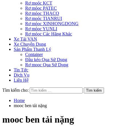
Rơ moóc KCT
Rơ móoc PATEC
Rơ móoc THACO
Rơ moóc TIANRUI
Rơ móoc XINHONGDONG
Rơ móoc YUNLI
Rơ móoc Các Hãng Khác
Xe Tải VAN
Xe Chuyên Dụng
Sản Phẩm Thanh Lý
Container
Đầu kéo Qua Sử Dụng
Rơ mooc Qua Sử Dụng
Tin Tức
Dịch Vụ
Liên Hệ
Tìm kiếm cho:
Home
mooc ben tải nặng
mooc ben tải nặng