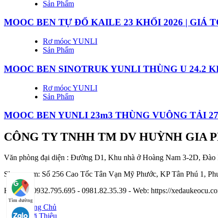
Sản Phẩm
MOOC BEN TỰ ĐỔ KAILE 23 KHỐI 2026 | GIÁ 
Rơ móoc YUNLI
Sản Phẩm
MOOC BEN SINOTRUK YUNLI THÙNG U 24.2 KH
Rơ móoc YUNLI
Sản Phẩm
MOOC BEN YUNLI 23m3 THÙNG VUÔNG TẢI 27
CÔNG TY TNHH TM DV HUỲNH GIA 
Văn phòng đại diện : Đường D1, Khu nhà ở Hoàng Nam 3-2D, Đào
Showroom: Số 256 Cao Tốc Tân Vạn Mỹ Phước, KP Tân Phú 1, Phư
Hotline : 0932.795.695 - 0981.82.35.39 - Web: https://xedaukeocu
Tìm đường
Trang Chủ
Giới Thiệu