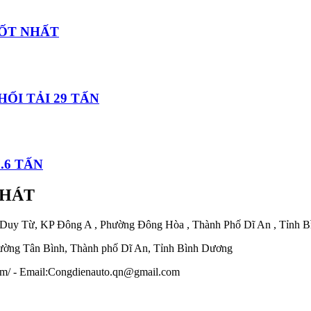
TỐT NHẤT
ỐI TẢI 29 TẤN
.6 TẤN
PHÁT
 Duy Từ, KP Đông A , Phường Đông Hòa , Thành Phố Dĩ An , Tỉnh 
ờng Tân Bình, Thành phố Dĩ An, Tỉnh Bình Dương
.com/ - Email:Congdienauto.qn@gmail.com