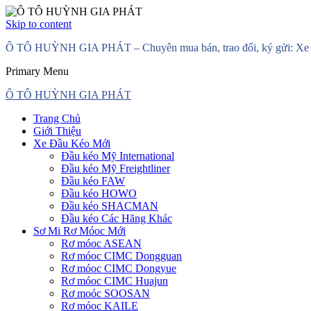
Skip to content
Ô TÔ HUỲNH GIA PHÁT – Chuyên mua bán, trao đổi, ký gửi: Xe đầ
Primary Menu
Ô TÔ HUỲNH GIA PHÁT
Trang Chủ
Giới Thiệu
Xe Đầu Kéo Mới
Đầu kéo Mỹ International
Đầu kéo Mỹ Freightliner
Đầu kéo FAW
Đầu kéo HOWO
Đầu kéo SHACMAN
Đầu kéo Các Hãng Khác
Sơ Mi Rơ Móoc Mới
Rơ móoc ASEAN
Rơ móoc CIMC Dongguan
Rơ móoc CIMC Dongyue
Rơ móoc CIMC Huajun
Rơ moóc SOOSAN
Rơ móoc KAILE