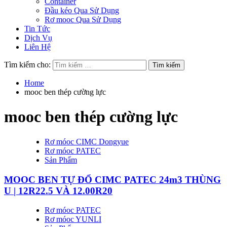
Container
Đầu kéo Qua Sử Dụng
Rơ mooc Qua Sử Dụng
Tin Tức
Dịch Vụ
Liên Hệ
Tìm kiếm cho:
Home
mooc ben thép cường lực
mooc ben thép cường lực
Rơ móoc CIMC Dongyue
Rơ móoc PATEC
Sản Phẩm
MOOC BEN TỰ ĐỔ CIMC PATEC 24m3 THÙNG
U | 12R22.5 VÀ 12.00R20
Rơ móoc PATEC
Rơ móoc YUNLI