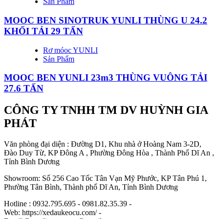
Sản Phẩm
MOOC BEN SINOTRUK YUNLI THÙNG U 24.2
KHỐI TẢI 29 TẤN
Rơ móoc YUNLI
Sản Phẩm
MOOC BEN YUNLI 23m3 THÙNG VUÔNG TẢI
27.6 TẤN
CÔNG TY TNHH TM DV HUỲNH GIA
PHÁT
Văn phòng đại diện : Đường D1, Khu nhà ở Hoàng Nam 3-2D,
Đào Duy Từ, KP Đông A , Phường Đông Hòa , Thành Phố Dĩ An ,
Tỉnh Bình Dương
Showroom: Số 256 Cao Tốc Tân Vạn Mỹ Phước, KP Tân Phú 1,
Phường Tân Bình, Thành phố Dĩ An, Tỉnh Bình Dương
Hotline : 0932.795.695 - 0981.82.35.39 -
Web: https://xedaukeocu.com/ -