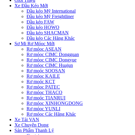
Giới Thiệu
Xe Đầu Kéo Mới
Đầu kéo Mỹ International
Đầu kéo Mỹ Freightliner
Đầu kéo FAW
Đầu kéo HOWO
Đầu kéo SHACMAN
Đầu kéo Các Hãng Khác
Sơ Mi Rơ Móoc Mới
Rơ móoc ASEAN
Rơ móoc CIMC Dongguan
Rơ móoc CIMC Dongyue
Rơ móoc CIMC Huajun
Rơ moóc SOOSAN
Rơ móoc KAILE
Rơ moóc KCT
Rơ móoc PATEC
Rơ móoc THACO
Rơ moóc TIANRUI
Rơ móoc XINHONGDONG
Rơ móoc YUNLI
Rơ móoc Các Hãng Khác
Xe Tải VAN
Xe Chuyên Dụng
Sản Phẩm Thanh Lý