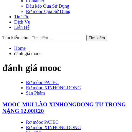
Container
Đầu kéo Qua Sử Dụng
Rơ mooc Qua Sử Dụng
Tin Tức
Dịch Vụ
Liên Hệ
Tìm kiếm cho:
Home
đánh giá mooc
đánh giá mooc
Rơ móoc PATEC
Rơ móoc XINHONGDONG
Sản Phẩm
MOOC MUI LÀO XINHONGDONG TỰ TRỌNG
NẶNG 12.00R20
Rơ móoc PATEC
Rơ móoc XINHONGDONG