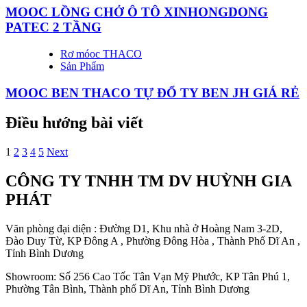
MOOC LỒNG CHỞ Ô TÔ XINHONGDONG
PATEC 2 TẦNG
Rơ móoc THACO
Sản Phẩm
MOOC BEN THACO TỰ ĐỔ TY BEN JH GIÁ RẺ
Điều hướng bài viết
1
2
3
4
5
Next
CÔNG TY TNHH TM DV HUỲNH GIA
PHÁT
Văn phòng đại diện : Đường D1, Khu nhà ở Hoàng Nam 3-2D,
Đào Duy Từ, KP Đông A , Phường Đông Hòa , Thành Phố Dĩ An ,
Tỉnh Bình Dương
Showroom: Số 256 Cao Tốc Tân Vạn Mỹ Phước, KP Tân Phú 1,
Phường Tân Bình, Thành phố Dĩ An, Tỉnh Bình Dương