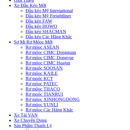
Giới Thiệu
Xe Đầu Kéo Mới
Đầu kéo Mỹ International
Đầu kéo Mỹ Freightliner
Đầu kéo FAW
Đầu kéo HOWO
Đầu kéo SHACMAN
Đầu kéo Các Hãng Khác
Sơ Mi Rơ Móoc Mới
Rơ móoc ASEAN
Rơ móoc CIMC Dongguan
Rơ móoc CIMC Dongyue
Rơ móoc CIMC Huajun
Rơ moóc SOOSAN
Rơ móoc KAILE
Rơ moóc KCT
Rơ móoc PATEC
Rơ móoc THACO
Rơ moóc TIANRUI
Rơ móoc XINHONGDONG
Rơ móoc YUNLI
Rơ móoc Các Hãng Khác
Xe Tải VAN
Xe Chuyên Dụng
Sản Phẩm Thanh Lý