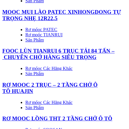
Sản Phẩm
MOOC MUI LÀO PATEC XINHONGDONG TỰ
TRỌNG NHẸ 12R22.5
Rơ móoc PATEC
Rơ moóc TIANRUI
Sản Phẩm
FOOC LÙN TIANRUI 6 TRỤC TẢI 84 TẤN –
CHUYÊN CHỞ HÀNG SIÊU TRỌNG
Rơ móoc Các Hãng Khác
Sản Phẩm
RƠ MOOC 2 TRỤC – 2 TẦNG CHỞ Ô
TÔ HUAJIN
Rơ móoc Các Hãng Khác
Sản Phẩm
RƠ MOOC LỒNG THT 2 TẦNG CHỞ Ô TÔ