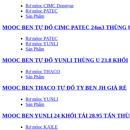
Rơ móoc CIMC Dongyue
Rơ móoc PATEC
Sản Phẩm
MOOC BEN TỰ ĐỔ CIMC PATEC 24m3 THÙNG U |
Rơ móoc PATEC
Rơ móoc YUNLI
Sản Phẩm
MOOC BEN TỰ ĐỔ YUNLI THÙNG U 23.8 KHỐI
Rơ móoc THACO
Sản Phẩm
MOOC BEN THACO TỰ ĐỔ TY BEN JH GIÁ RẺ
Rơ móoc YUNLI
Sản Phẩm
MOOC BEN YUNLI 24 KHỐI TẢI 28.95 TẤN THÙ
Rơ móoc KAILE