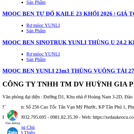
Sản Phẩm
MOOC BEN TỰ ĐỔ KAILE 23 KHỐI 2026 | GIÁ 
Rơ móoc YUNLI
Sản Phẩm
MOOC BEN SINOTRUK YUNLI THÙNG U 24.2 KH
Rơ móoc YUNLI
Sản Phẩm
MOOC BEN YUNLI 23m3 THÙNG VUÔNG TẢI 27
CÔNG TY TNHH TM DV HUỲNH GIA 
Văn phòng đại diện : Đường D1, Khu nhà ở Hoàng Nam 3-2D, Đào
Showroom: Số 256 Cao Tốc Tân Vạn Mỹ Phước, KP Tân Phú 1, Phư
Hotline : 0932.795.695 - 0981.82.35.39 - Web: https://xedaukeocu
Tìm đường
Trang Chủ
Giới Thiệu