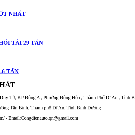
TỐT NHẤT
ỐI TẢI 29 TẤN
.6 TẤN
PHÁT
 Duy Từ, KP Đông A , Phường Đông Hòa , Thành Phố Dĩ An , Tỉnh 
ờng Tân Bình, Thành phố Dĩ An, Tỉnh Bình Dương
.com/ - Email:Congdienauto.qn@gmail.com