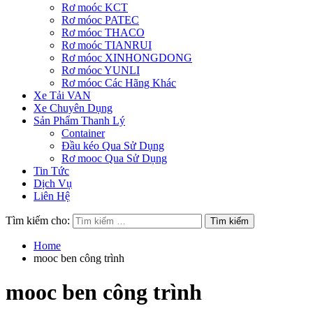
Rơ moóc KCT
Rơ móoc PATEC
Rơ móoc THACO
Rơ moóc TIANRUI
Rơ móoc XINHONGDONG
Rơ móoc YUNLI
Rơ móoc Các Hãng Khác
Xe Tải VAN
Xe Chuyên Dụng
Sản Phẩm Thanh Lý
Container
Đầu kéo Qua Sử Dụng
Rơ mooc Qua Sử Dụng
Tin Tức
Dịch Vụ
Liên Hệ
Tìm kiếm cho:
Home
mooc ben công trình
mooc ben công trình