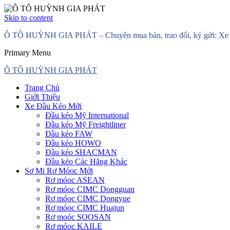
Skip to content
Ô TÔ HUỲNH GIA PHÁT – Chuyên mua bán, trao đổi, ký gửi: Xe đầ
Primary Menu
Ô TÔ HUỲNH GIA PHÁT
Trang Chủ
Giới Thiệu
Xe Đầu Kéo Mới
Đầu kéo Mỹ International
Đầu kéo Mỹ Freightliner
Đầu kéo FAW
Đầu kéo HOWO
Đầu kéo SHACMAN
Đầu kéo Các Hãng Khác
Sơ Mi Rơ Móoc Mới
Rơ móoc ASEAN
Rơ móoc CIMC Dongguan
Rơ móoc CIMC Dongyue
Rơ móoc CIMC Huajun
Rơ moóc SOOSAN
Rơ móoc KAILE