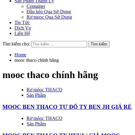
Sản Phẩm Thanh Lý
Container
Đầu kéo Qua Sử Dụng
Rơ mooc Qua Sử Dụng
Tin Tức
Dịch Vụ
Liên Hệ
Tìm kiếm cho:
Home
mooc thaco chính hãng
mooc thaco chính hãng
Rơ móoc THACO
Sản Phẩm
MOOC BEN THACO TỰ ĐỔ TY BEN JH GIÁ RẺ
Rơ móoc THACO
Sản Phẩm