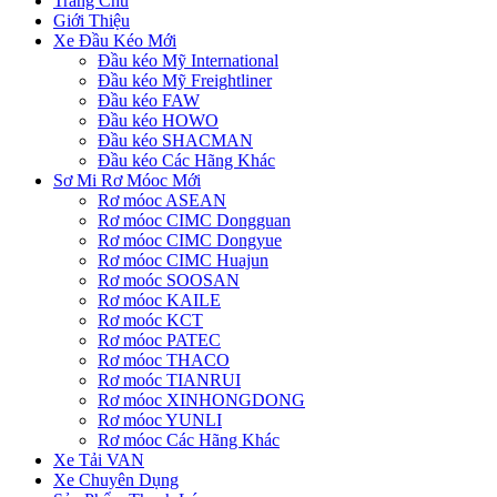
Trang Chủ
Giới Thiệu
Xe Đầu Kéo Mới
Đầu kéo Mỹ International
Đầu kéo Mỹ Freightliner
Đầu kéo FAW
Đầu kéo HOWO
Đầu kéo SHACMAN
Đầu kéo Các Hãng Khác
Sơ Mi Rơ Móoc Mới
Rơ móoc ASEAN
Rơ móoc CIMC Dongguan
Rơ móoc CIMC Dongyue
Rơ móoc CIMC Huajun
Rơ moóc SOOSAN
Rơ móoc KAILE
Rơ moóc KCT
Rơ móoc PATEC
Rơ móoc THACO
Rơ moóc TIANRUI
Rơ móoc XINHONGDONG
Rơ móoc YUNLI
Rơ móoc Các Hãng Khác
Xe Tải VAN
Xe Chuyên Dụng