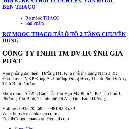
MOOC BEN THACO TY HYVA | GIÁ MOOC
BEN THACO
Rơ móoc THACO
Sản Phẩm
RƠ MOOC THACO TẢI Ô TÔ 2 TẦNG CHUYÊN
DỤNG
CÔNG TY TNHH TM DV HUỲNH GIA
PHÁT
Văn phòng đại diện : Đường D1, Khu nhà ở Hoàng Nam 3-2D,
Đào Duy Từ, KP Đông A , Phường Đông Hòa , Thành Phố Dĩ An ,
Tỉnh Bình Dương
Showroom: Số 256 Cao Tốc Tân Vạn Mỹ Phước, KP Tân Phú 1,
Phường Tân Bình, Thành phố Dĩ An, Tỉnh Bình Dương
Hotline : 0932.795.695 - 0981.82.35.39 -
Web: https://xedaukeocu.com/ -
Email:Congdienauto.qn@gmail.com
Trang Chủ