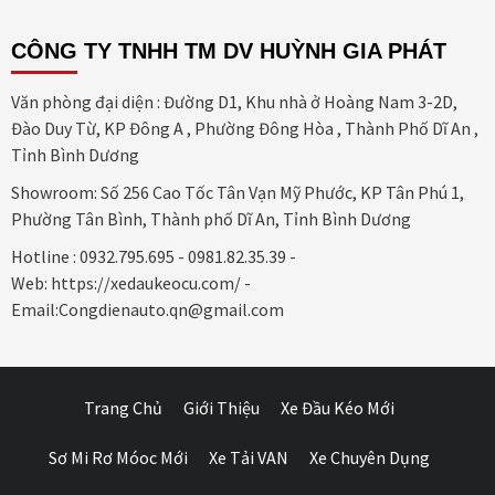
CÔNG TY TNHH TM DV HUỲNH GIA PHÁT
Văn phòng đại diện : Đường D1, Khu nhà ở Hoàng Nam 3-2D,
Đào Duy Từ, KP Đông A , Phường Đông Hòa , Thành Phố Dĩ An ,
Tỉnh Bình Dương
Showroom: Số 256 Cao Tốc Tân Vạn Mỹ Phước, KP Tân Phú 1,
Phường Tân Bình, Thành phố Dĩ An, Tỉnh Bình Dương
Hotline : 0932.795.695 - 0981.82.35.39 -
Web: https://xedaukeocu.com/ -
Email:Congdienauto.qn@gmail.com
Trang Chủ
Giới Thiệu
Xe Đầu Kéo Mới
Sơ Mi Rơ Móoc Mới
Xe Tải VAN
Xe Chuyên Dụng