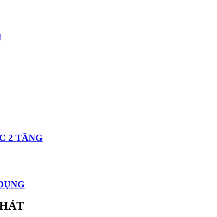
N
C 2 TẦNG
 DỤNG
PHÁT