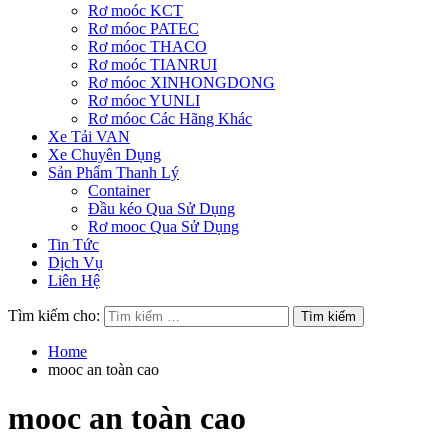
Rơ moóc KCT
Rơ móoc PATEC
Rơ móoc THACO
Rơ moóc TIANRUI
Rơ móoc XINHONGDONG
Rơ móoc YUNLI
Rơ móoc Các Hãng Khác
Xe Tải VAN
Xe Chuyên Dụng
Sản Phẩm Thanh Lý
Container
Đầu kéo Qua Sử Dụng
Rơ mooc Qua Sử Dụng
Tin Tức
Dịch Vụ
Liên Hệ
Tìm kiếm cho:
Home
mooc an toàn cao
mooc an toàn cao