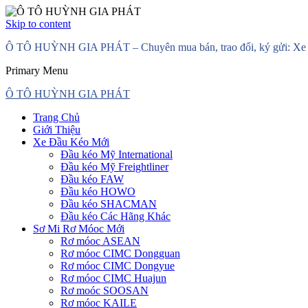
Skip to content
Ô TÔ HUỲNH GIA PHÁT – Chuyên mua bán, trao đổi, ký gửi: Xe đầ
Primary Menu
Ô TÔ HUỲNH GIA PHÁT
Trang Chủ
Giới Thiệu
Xe Đầu Kéo Mới
Đầu kéo Mỹ International
Đầu kéo Mỹ Freightliner
Đầu kéo FAW
Đầu kéo HOWO
Đầu kéo SHACMAN
Đầu kéo Các Hãng Khác
Sơ Mi Rơ Móoc Mới
Rơ móoc ASEAN
Rơ móoc CIMC Dongguan
Rơ móoc CIMC Dongyue
Rơ móoc CIMC Huajun
Rơ moóc SOOSAN
Rơ móoc KAILE