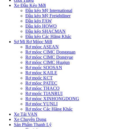
Giới Thiệu
Xe Đầu Kéo Mới
Đầu kéo Mỹ International
Đầu kéo Mỹ Freightliner
Đầu kéo FAW
Đầu kéo HOWO
Đầu kéo SHACMAN
Đầu kéo Các Hãng Khác
Sơ Mi Rơ Móoc Mới
Rơ móoc ASEAN
Rơ móoc CIMC Dongguan
Rơ móoc CIMC Dongyue
Rơ móoc CIMC Huajun
Rơ moóc SOOSAN
Rơ móoc KAILE
Rơ moóc KCT
Rơ móoc PATEC
Rơ móoc THACO
Rơ moóc TIANRUI
Rơ móoc XINHONGDONG
Rơ móoc YUNLI
Rơ móoc Các Hãng Khác
Xe Tải VAN
Xe Chuyên Dụng
Sản Phẩm Thanh Lý