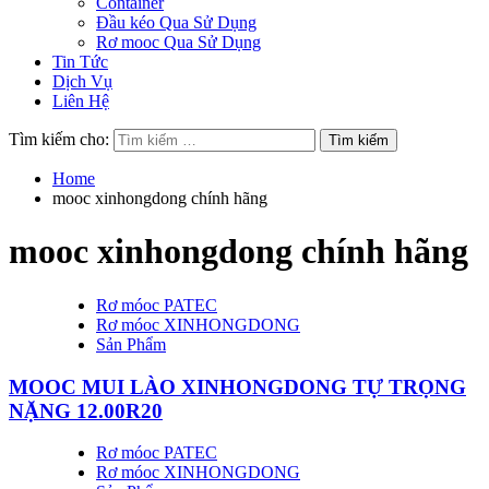
Container
Đầu kéo Qua Sử Dụng
Rơ mooc Qua Sử Dụng
Tin Tức
Dịch Vụ
Liên Hệ
Tìm kiếm cho:
Home
mooc xinhongdong chính hãng
mooc xinhongdong chính hãng
Rơ móoc PATEC
Rơ móoc XINHONGDONG
Sản Phẩm
MOOC MUI LÀO XINHONGDONG TỰ TRỌNG
NẶNG 12.00R20
Rơ móoc PATEC
Rơ móoc XINHONGDONG