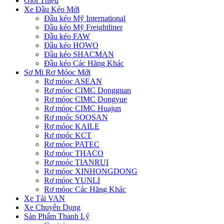
Giới Thiệu
Xe Đầu Kéo Mới
Đầu kéo Mỹ International
Đầu kéo Mỹ Freightliner
Đầu kéo FAW
Đầu kéo HOWO
Đầu kéo SHACMAN
Đầu kéo Các Hãng Khác
Sơ Mi Rơ Móoc Mới
Rơ móoc ASEAN
Rơ móoc CIMC Dongguan
Rơ móoc CIMC Dongyue
Rơ móoc CIMC Huajun
Rơ moóc SOOSAN
Rơ móoc KAILE
Rơ moóc KCT
Rơ móoc PATEC
Rơ móoc THACO
Rơ moóc TIANRUI
Rơ móoc XINHONGDONG
Rơ móoc YUNLI
Rơ móoc Các Hãng Khác
Xe Tải VAN
Xe Chuyên Dụng
Sản Phẩm Thanh Lý