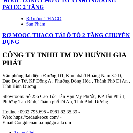
MOOC LỒNG CHỞ Ô TÔ XINHONGDONG
PATEC 2 TẦNG
Rơ móoc THACO
Sản Phẩm
RƠ MOOC THACO TẢI Ô TÔ 2 TẦNG CHUYÊN
DỤNG
CÔNG TY TNHH TM DV HUỲNH GIA
PHÁT
Văn phòng đại diện : Đường D1, Khu nhà ở Hoàng Nam 3-2D,
Đào Duy Từ, KP Đông A , Phường Đông Hòa , Thành Phố Dĩ An ,
Tỉnh Bình Dương
Showroom: Số 256 Cao Tốc Tân Vạn Mỹ Phước, KP Tân Phú 1,
Phường Tân Bình, Thành phố Dĩ An, Tỉnh Bình Dương
Hotline : 0932.795.695 - 0981.82.35.39 -
Web: https://xedaukeocu.com/ -
Email:Congdienauto.qn@gmail.com
Trang Chủ