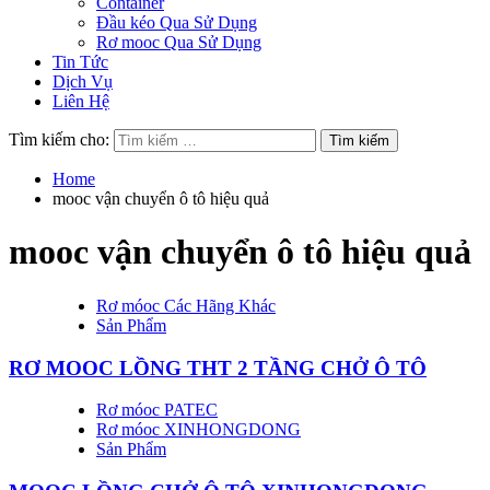
Container
Đầu kéo Qua Sử Dụng
Rơ mooc Qua Sử Dụng
Tin Tức
Dịch Vụ
Liên Hệ
Tìm kiếm cho:
Home
mooc vận chuyển ô tô hiệu quả
mooc vận chuyển ô tô hiệu quả
Rơ móoc Các Hãng Khác
Sản Phẩm
RƠ MOOC LỒNG THT 2 TẦNG CHỞ Ô TÔ
Rơ móoc PATEC
Rơ móoc XINHONGDONG
Sản Phẩm