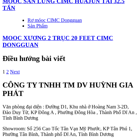
MOOC SÀN LỬNG CIMC HUAJUN TẢI 32.5
TẤN
Rơ móoc CIMC Dongguan
Sản Phẩm
MOOC XƯƠNG 2 TRỤC 20 FEET CIMC
DONGGUAN
Điều hướng bài viết
1
2
Next
CÔNG TY TNHH TM DV HUỲNH GIA
PHÁT
Văn phòng đại diện : Đường D1, Khu nhà ở Hoàng Nam 3-2D,
Đào Duy Từ, KP Đông A , Phường Đông Hòa , Thành Phố Dĩ An ,
Tỉnh Bình Dương
Showroom: Số 256 Cao Tốc Tân Vạn Mỹ Phước, KP Tân Phú 1,
Phường Tân Bình, Thành phố Dĩ An, Tỉnh Bình Dương