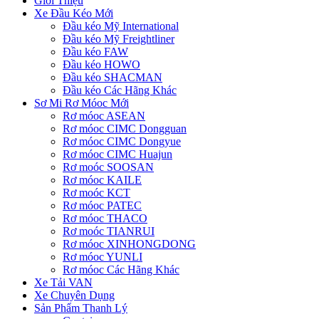
Giới Thiệu
Xe Đầu Kéo Mới
Đầu kéo Mỹ International
Đầu kéo Mỹ Freightliner
Đầu kéo FAW
Đầu kéo HOWO
Đầu kéo SHACMAN
Đầu kéo Các Hãng Khác
Sơ Mi Rơ Móoc Mới
Rơ móoc ASEAN
Rơ móoc CIMC Dongguan
Rơ móoc CIMC Dongyue
Rơ móoc CIMC Huajun
Rơ moóc SOOSAN
Rơ móoc KAILE
Rơ moóc KCT
Rơ móoc PATEC
Rơ móoc THACO
Rơ moóc TIANRUI
Rơ móoc XINHONGDONG
Rơ móoc YUNLI
Rơ móoc Các Hãng Khác
Xe Tải VAN
Xe Chuyên Dụng
Sản Phẩm Thanh Lý