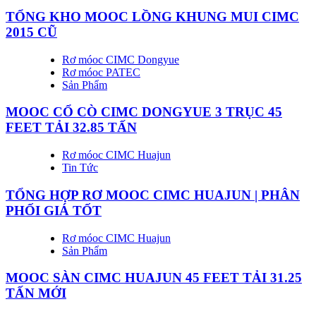
TỔNG KHO MOOC LỒNG KHUNG MUI CIMC
2015 CŨ
Rơ móoc CIMC Dongyue
Rơ móoc PATEC
Sản Phẩm
MOOC CỔ CÒ CIMC DONGYUE 3 TRỤC 45
FEET TẢI 32.85 TẤN
Rơ móoc CIMC Huajun
Tin Tức
TỔNG HỢP RƠ MOOC CIMC HUAJUN | PHÂN
PHỐI GIÁ TỐT
Rơ móoc CIMC Huajun
Sản Phẩm
MOOC SÀN CIMC HUAJUN 45 FEET TẢI 31.25
TẤN MỚI