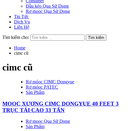
Container
Đầu kéo Qua Sử Dụng
Rơ mooc Qua Sử Dụng
Tin Tức
Dịch Vụ
Liên Hệ
Tìm kiếm cho:
Home
cimc cũ
cimc cũ
Rơ móoc CIMC Dongyue
Rơ móoc PATEC
Sản Phẩm
MOOC XƯƠNG CIMC DONGYUE 40 FEET 3
TRỤC TẢI CAO 33 TẤN
Rơ mooc Qua Sử Dụng
Sản Phẩm