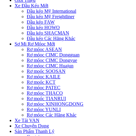
Giới Thiệu
Xe Đầu Kéo Mới
Đầu kéo Mỹ International
Đầu kéo Mỹ Freightliner
Đầu kéo FAW
Đầu kéo HOWO
Đầu kéo SHACMAN
Đầu kéo Các Hãng Khác
Sơ Mi Rơ Móoc Mới
Rơ móoc ASEAN
Rơ móoc CIMC Dongguan
Rơ móoc CIMC Dongyue
Rơ móoc CIMC Huajun
Rơ moóc SOOSAN
Rơ móoc KAILE
Rơ moóc KCT
Rơ móoc PATEC
Rơ móoc THACO
Rơ moóc TIANRUI
Rơ móoc XINHONGDONG
Rơ móoc YUNLI
Rơ móoc Các Hãng Khác
Xe Tải VAN
Xe Chuyên Dụng
Sản Phẩm Thanh Lý