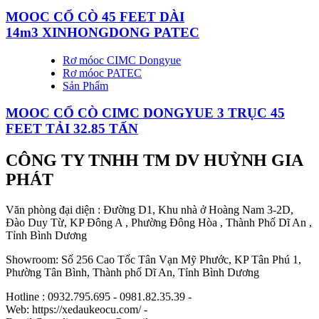
MOOC CỔ CÒ 45 FEET DÀI
14m3 XINHONGDONG PATEC
Rơ móoc CIMC Dongyue
Rơ móoc PATEC
Sản Phẩm
MOOC CỔ CÒ CIMC DONGYUE 3 TRỤC 45
FEET TẢI 32.85 TẤN
CÔNG TY TNHH TM DV HUỲNH GIA
PHÁT
Văn phòng đại diện : Đường D1, Khu nhà ở Hoàng Nam 3-2D,
Đào Duy Từ, KP Đông A , Phường Đông Hòa , Thành Phố Dĩ An ,
Tỉnh Bình Dương
Showroom: Số 256 Cao Tốc Tân Vạn Mỹ Phước, KP Tân Phú 1,
Phường Tân Bình, Thành phố Dĩ An, Tỉnh Bình Dương
Hotline : 0932.795.695 - 0981.82.35.39 -
Web: https://xedaukeocu.com/ -