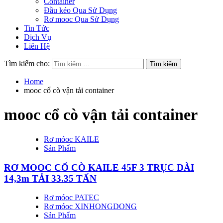
Container
Đầu kéo Qua Sử Dụng
Rơ mooc Qua Sử Dụng
Tin Tức
Dịch Vụ
Liên Hệ
Tìm kiếm cho:
Home
mooc cổ cò vận tải container
mooc cổ cò vận tải container
Rơ móoc KAILE
Sản Phẩm
RƠ MOOC CỔ CÒ KAILE 45F 3 TRỤC DÀI
14,3m TẢI 33.35 TẤN
Rơ móoc PATEC
Rơ móoc XINHONGDONG
Sản Phẩm