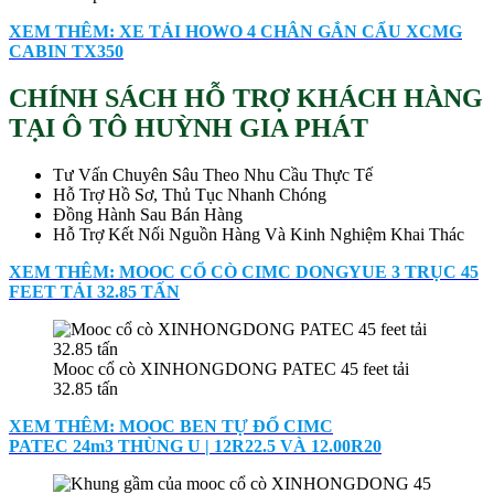
XEM THÊM: XE TẢI HOWO 4 CHÂN GẮN CẨU XCMG
CABIN TX350
CHÍNH SÁCH HỖ TRỢ KHÁCH HÀNG
TẠI Ô TÔ HUỲNH GIA PHÁT
Tư Vấn Chuyên Sâu Theo Nhu Cầu Thực Tế
Hỗ Trợ Hồ Sơ, Thủ Tục Nhanh Chóng
Đồng Hành Sau Bán Hàng
Hỗ Trợ Kết Nối Nguồn Hàng Và Kinh Nghiệm Khai Thác
XEM THÊM: MOOC CỔ CÒ CIMC DONGYUE 3 TRỤC 45
FEET TẢI 32.85 TẤN
Mooc cổ cò XINHONGDONG PATEC 45 feet tải
32.85 tấn
XEM THÊM: MOOC BEN TỰ ĐỔ CIMC
PATEC 24m3 THÙNG U | 12R22.5 VÀ 12.00R20