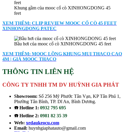
Khung gầm của mooc cổ cò XINHONGDONG 45
feet
XEM THÊM: CLIP REVIEW MOOC CỔ CÒ 45 FEET
XINHONGDONG PATEC
Bầu hơi của mooc cổ cò XINHONGDONG 45 feet
XEM THÊM: MOOC LỒNG KHUNG MUI THACO CAO
4M | GIÁ MOOC THACO
THÔNG TIN LIÊN HỆ
CÔNG TY TNHH TM DV HUỲNH GIA PHÁT
Showroom:
Số 256 Mỹ Phước Tân Vạn, KP Tân Phú 1,
Phường Tân Bình, TP. Dĩ An, Bình Dương.
☎️ Hotline 1:
0932 795 695
☎️ Hotline 2:
0981 82 35 39
Web:
xedaukeocu.com
Email:
huynhgiaphatauto@gmail.com