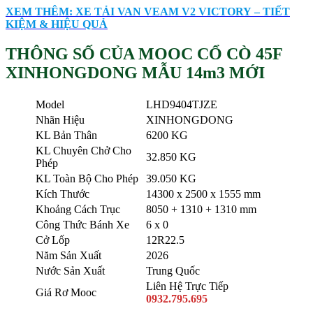
XEM THÊM: XE TẢI VAN VEAM V2 VICTORY – TIẾT
KIỆM & HIỆU QUẢ
THÔNG SỐ CỦA MOOC CỔ CÒ 45F
XINHONGDONG MẪU 14m3 MỚI
Model
LHD9404TJZE
Nhãn Hiệu
XINHONGDONG
KL Bản Thân
6200 KG
KL Chuyên Chở Cho
32.850 KG
Phép
KL Toàn Bộ Cho Phép
39.050 KG
Kích Thước
14300 x 2500 x 1555 mm
Khoảng Cách Trục
8050 + 1310 + 1310 mm
Công Thức Bánh Xe
6 x 0
Cở Lốp
12R22.5
Năm Sản Xuất
2026
Nước Sản Xuất
Trung Quốc
Liên Hệ Trực Tiếp
Giá Rơ Mooc
0932.795.695