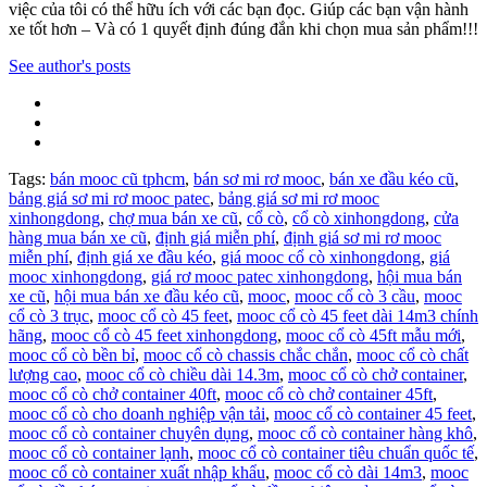
việc của tôi có thể hữu ích với các bạn đọc. Giúp các bạn vận hành
xe tốt hơn – Và có 1 quyết định đúng đắn khi chọn mua sản phẩm!!!
See author's posts
Tags:
bán mooc cũ tphcm
,
bán sơ mi rơ mooc
,
bán xe đầu kéo cũ
,
bảng giá sơ mi rơ mooc patec
,
bảng giá sơ mi rơ mooc
xinhongdong
,
chợ mua bán xe cũ
,
cổ cò
,
cổ cò xinhongdong
,
cửa
hàng mua bán xe cũ
,
định giá miễn phí
,
định giá sơ mi rơ mooc
miễn phí
,
định giá xe đầu kéo
,
giá mooc cổ cò xinhongdong
,
giá
mooc xinhongdong
,
giá rơ mooc patec xinhongdong
,
hội mua bán
xe cũ
,
hội mua bán xe đầu kéo cũ
,
mooc
,
mooc cổ cò 3 cầu
,
mooc
cổ cò 3 trục
,
mooc cổ cò 45 feet
,
mooc cổ cò 45 feet dài 14m3 chính
hãng
,
mooc cổ cò 45 feet xinhongdong
,
mooc cổ cò 45ft mẫu mới
,
mooc cổ cò bền bỉ
,
mooc cổ cò chassis chắc chắn
,
mooc cổ cò chất
lượng cao
,
mooc cổ cò chiều dài 14.3m
,
mooc cổ cò chở container
,
mooc cổ cò chở container 40ft
,
mooc cổ cò chở container 45ft
,
mooc cổ cò cho doanh nghiệp vận tải
,
mooc cổ cò container 45 feet
,
mooc cổ cò container chuyên dụng
,
mooc cổ cò container hàng khô
,
mooc cổ cò container lạnh
,
mooc cổ cò container tiêu chuẩn quốc tế
,
mooc cổ cò container xuất nhập khẩu
,
mooc cổ cò dài 14m3
,
mooc