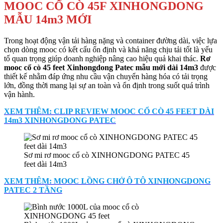
MOOC CỔ CÒ 45F XINHONGDONG
MẪU 14m3 MỚI
Trong hoạt động vận tải hàng nặng và container đường dài, việc lựa
chọn dòng mooc có kết cấu ổn định và khả năng chịu tải tốt là yếu
tố quan trọng giúp doanh nghiệp nâng cao hiệu quả khai thác.
Rơ
mooc cổ cò 45 feet Xinhongdong Patec mẫu mới dài 14m3
được
thiết kế nhằm đáp ứng nhu cầu vận chuyển hàng hóa có tải trọng
lớn, đồng thời mang lại sự an toàn và ổn định trong suốt quá trình
vận hành.
XEM THÊM: CLIP REVIEW MOOC CỔ CÒ 45 FEET DÀI
14m3 XINHONGDONG PATEC
Sơ mi rơ mooc cổ cò XINHONGDONG PATEC 45
feet dài 14m3
XEM THÊM: MOOC LỒNG CHỞ Ô TÔ XINHONGDONG
PATEC 2 TẦNG