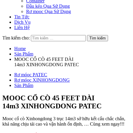
Container
Đầu kéo Qua Sử Dụng
Rơ mooc Qua Sử Dụng
Tin Tức
Dịch Vụ
Liên Hệ
Tìm kiếm cho:
Home
Sản Phẩm
MOOC CỔ CÒ 45 FEET DÀI
14m3 XINHONGDONG PATEC
Rơ móoc PATEC
Rơ móoc XINHONGDONG
Sản Phẩm
MOOC CỔ CÒ 45 FEET DÀI
14m3 XINHONGDONG PATEC
Mooc cổ cò Xinhongdong 3 trục 14m3 sở hữu kết cấu chắc chắn,
khả năng chịu tải cao và vận hành ổn định, … Cùng xem ngay!!!