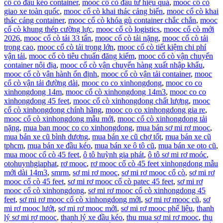
cổ cò đầu kéo container
,
mooc cổ cò đầu tư hiệu quả
,
mooc cổ cò
giao xe toàn quốc
,
mooc cổ cò khai thác cảng biển
,
mooc cổ cò khai
thác cảng container
,
mooc cổ cò khóa gù container chắc chắn
,
mooc
cổ cò khung thép cường lực
,
mooc cổ cò logistics
,
mooc cổ cò mới
2026
,
mooc cổ cò tải 33 tấn
,
mooc cổ cò tải nặng
,
mooc cổ cò tải
trọng cao
,
mooc cổ cò tải trọng lớn
,
mooc cổ cò tiết kiệm chi phí
vận tải
,
mooc cổ cò tiêu chuẩn đăng kiểm
,
mooc cổ cò vận chuyển
container nội địa
,
mooc cổ cò vận chuyển hàng xuất nhập khẩu
,
mooc cổ cò vận hành ổn định
,
mooc cổ cò vận tải container
,
mooc
cổ cò vận tải đường dài
,
mooc co co xinhongdong
,
mooc co co
xinhongdong 14m
,
mooc cổ cò xinhongdong 14m3
,
mooc co co
xinhongdong 45 feet
,
mooc cổ cò xinhongdong chất lượng
,
mooc
cổ cò xinhongdong chính hãng
,
mooc co co xinhongdong gia re
,
mooc cổ cò xinhongdong mẫu mới
,
mooc cổ cò xinhongdong tải
nặng
,
mua ban mooc co co xinhongdong
,
mua bán sơ mi rơ mooc
,
mua bán xe cũ bình dương
,
mua bán xe cũ chợ tốt
,
mua bán xe cũ
tphcm
,
mua bán xe đầu kéo
,
mua bán xe ô tô cũ
,
mua bán xe oto cũ
,
mua mooc cổ cò 45 feet
,
ô tô huỳnh gia phát
,
ô tô sơ mi rơ moóc
,
otohuynhgiaphat
,
rơ mooc
,
rơ mooc cổ cò 45 feet xinhongdong mẫu
mới dài 14m3
,
smrm
,
sơ mi rơ mooc
,
sơ mi rơ mooc cổ cò
,
sơ mi rơ
mooc cổ cò 45 feet
,
sơ mi rơ mooc cổ cò patec 45 feet
,
sơ mi rơ
mooc cổ cò xinhongdong
,
sơ mi rơ mooc cổ cò xinhongdong 45
feet
,
sơ mi rơ mooc cổ cò xinhongdong mới
,
sơ mi rơ mooc cũ
,
sơ
mi rơ mooc lướt
,
sơ mi rơ mooc mới
,
sơ mi rơ mooc phế liệu
,
thanh
lý sơ mi rơ mooc
,
thanh lý xe đầu kéo
,
thu mua sơ mi rơ mooc
,
thu