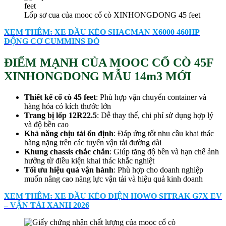
Lốp sơ cua của mooc cổ cò XINHONGDONG 45 feet
XEM THÊM: XE ĐẦU KÉO SHACMAN X6000 460HP
ĐỘNG CƠ CUMMINS ĐỎ
ĐIỂM MẠNH CỦA MOOC CỔ CÒ 45F
XINHONGDONG MẪU 14m3 MỚI
Thiết kế cổ cò 45 feet
: Phù hợp vận chuyển container và
hàng hóa có kích thước lớn
Trang bị lốp 12R2
2.5
: Dễ thay thế, chi phí sử dụng hợp lý
và độ bền cao
Khả năng chịu tải ổn định
: Đáp ứng tốt nhu cầu khai thác
hàng nặng trên các tuyến vận tải đường dài
Khung chassis chắc chắn
: Giúp tăng độ bền và hạn chế ảnh
hưởng từ điều kiện khai thác khắc nghiệt
Tối ưu hiệu quả vận hành
: Phù hợp cho doanh nghiệp
muốn nâng cao năng lực vận tải và hiệu quả kinh doanh
XEM THÊM: XE ĐẦU KÉO ĐIỆN HOWO SITRAK G7X EV
– VẬN TẢI XANH 2026