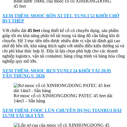
Bình nước 1000L của mooc cổ cò XINHONGDONG
45 feet
XEM THÊM: MOOC BỒN XI TÉC YUNLI 52 KHỐI CHỞ
BỤI THÉP
Với chiều dài
45 feet
cùng thiết kế cổ cò chuyên dụng, sản phẩm
giúp tối ưu khả năng phân bổ tải trọng và tăng độ cân bằng khi di
chuyển. Hệ 3 trục tiên tiến được nhiều đơn vị vận tải đánh giá cao
nhờ độ bền tốt, khả năng thích nghi với nhiều điều kiện đường sá và
chi phí khai thác hợp lý. Đây là lựa chọn phù hợp cho các doanh
nghiệp logistics, vận tải container, hàng công trình và hàng hóa công
nghiệp quy mô lớn.
XEM THÊM: MOOC BEN YUNLI 24 KHỐI TẢI 28.95
TẤN THÙNG U 2026
Rơ mooc cổ cò XINHONGDONG PATEC 45 feet dài
14m3 – Sẵn hàng
XEM THÊM: FOOC LÙN CHUYÊN DỤNG TIANRUI DÀI
13.7M TẢI 58.4 TẤN