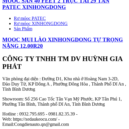
MOOC SÀN 40 FEET 2 TRỤC TẢI 29 TẤN
PATEC XINHONGDONG
Rơ móoc PATEC
Rơ móoc XINHONGDONG
Sản Phẩm
MOOC MUI LÀO XINHONGDONG TỰ TRỌNG
NẶNG 12.00R20
CÔNG TY TNHH TM DV HUỲNH GIA
PHÁT
Văn phòng đại diện : Đường D1, Khu nhà ở Hoàng Nam 3-2D,
Đào Duy Từ, KP Đông A , Phường Đông Hòa , Thành Phố Dĩ An ,
Tỉnh Bình Dương
Showroom: Số 256 Cao Tốc Tân Vạn Mỹ Phước, KP Tân Phú 1,
Phường Tân Bình, Thành phố Dĩ An, Tỉnh Bình Dương
Hotline : 0932.795.695 - 0981.82.35.39 -
Web: https://xedaukeocu.com/ -
Email:Congdienauto.qn@gmail.com