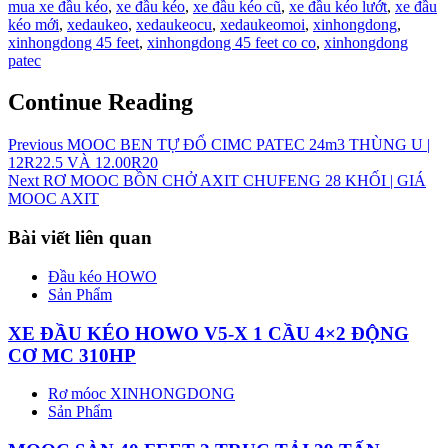
mua xe đầu kéo
,
xe đầu kéo
,
xe đầu kéo cũ
,
xe đầu kéo lướt
,
xe đầu
kéo mới
,
xedaukeo
,
xedaukeocu
,
xedaukeomoi
,
xinhongdong
,
xinhongdong 45 feet
,
xinhongdong 45 feet co co
,
xinhongdong
patec
Continue Reading
Previous
MOOC BEN TỰ ĐỔ CIMC PATEC 24m3 THÙNG U |
12R22.5 VÀ 12.00R20
Next
RƠ MOOC BỒN CHỞ AXIT CHUFENG 28 KHỐI | GIÁ
MOOC AXIT
Bài viết liên quan
Đầu kéo HOWO
Sản Phẩm
XE ĐẦU KÉO HOWO V5-X 1 CẦU 4×2 ĐỘNG
CƠ MC 310HP
Rơ móoc XINHONGDONG
Sản Phẩm