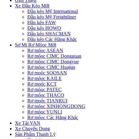
Giới Thiệu
Xe Đầu Kéo Mới
Đầu kéo Mỹ International
Đầu kéo Mỹ Freightliner
Đầu kéo FAW
Đầu kéo HOWO
Đầu kéo SHACMAN
Đầu kéo Các Hãng Khác
Sơ Mi Rơ Móoc Mới
Rơ móoc ASEAN
Rơ móoc CIMC Dongguan
Rơ móoc CIMC Dongyue
Rơ móoc CIMC Huajun
Rơ moóc SOOSAN
Rơ móoc KAILE
Rơ moóc KCT
Rơ móoc PATEC
Rơ móoc THACO
Rơ moóc TIANRUI
Rơ móoc XINHONGDONG
Rơ móoc YUNLI
Rơ móoc Các Hãng Khác
Xe Tải VAN
Xe Chuyên Dụng
Sản Phẩm Thanh Lý