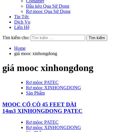
Container
Đầu kéo Qua Sử Dụng
Rơ mooc Qua Sử Dụng
Tin Tức
Dịch Vụ
Liên Hệ
Tìm kiếm cho:
Home
giá mooc xinhongdong
giá mooc xinhongdong
Rơ móoc PATEC
Rơ móoc XINHONGDONG
Sản Phẩm
MOOC CỔ CÒ 45 FEET DÀI
14m3 XINHONGDONG PATEC
Rơ móoc PATEC
Rơ móoc XINHONGDONG