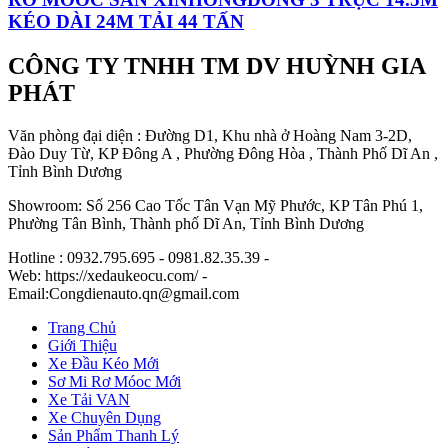
KÉO DÀI 24M TẢI 44 TẤN
CÔNG TY TNHH TM DV HUỲNH GIA
PHÁT
Văn phòng đại diện : Đường D1, Khu nhà ở Hoàng Nam 3-2D,
Đào Duy Từ, KP Đông A , Phường Đông Hòa , Thành Phố Dĩ An ,
Tỉnh Bình Dương
Showroom: Số 256 Cao Tốc Tân Vạn Mỹ Phước, KP Tân Phú 1,
Phường Tân Bình, Thành phố Dĩ An, Tỉnh Bình Dương
Hotline : 0932.795.695 - 0981.82.35.39 -
Web: https://xedaukeocu.com/ -
Email:Congdienauto.qn@gmail.com
Trang Chủ
Giới Thiệu
Xe Đầu Kéo Mới
Sơ Mi Rơ Móoc Mới
Xe Tải VAN
Xe Chuyên Dụng
Sản Phẩm Thanh Lý