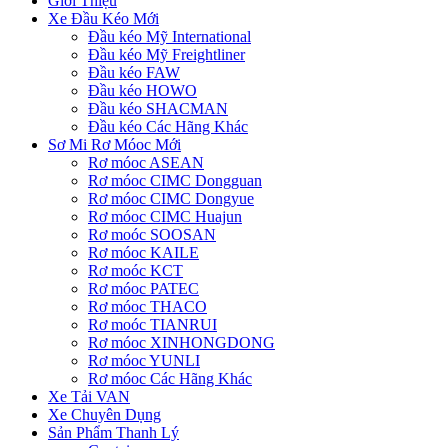
Giới Thiệu
Xe Đầu Kéo Mới
Đầu kéo Mỹ International
Đầu kéo Mỹ Freightliner
Đầu kéo FAW
Đầu kéo HOWO
Đầu kéo SHACMAN
Đầu kéo Các Hãng Khác
Sơ Mi Rơ Móoc Mới
Rơ móoc ASEAN
Rơ móoc CIMC Dongguan
Rơ móoc CIMC Dongyue
Rơ móoc CIMC Huajun
Rơ moóc SOOSAN
Rơ móoc KAILE
Rơ moóc KCT
Rơ móoc PATEC
Rơ móoc THACO
Rơ moóc TIANRUI
Rơ móoc XINHONGDONG
Rơ móoc YUNLI
Rơ móoc Các Hãng Khác
Xe Tải VAN
Xe Chuyên Dụng
Sản Phẩm Thanh Lý